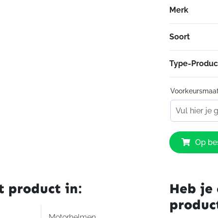
Sluiting
Merk
Vizier: A
pinlock)
Soort
Gewicht:
schaal: 
ECE 22.
Type-Produc
Voorkeursmaa
Premier
Op bes
Typhoon
U9
BM
aantal
t product in:
Heb je 
produc
Motorhelmen