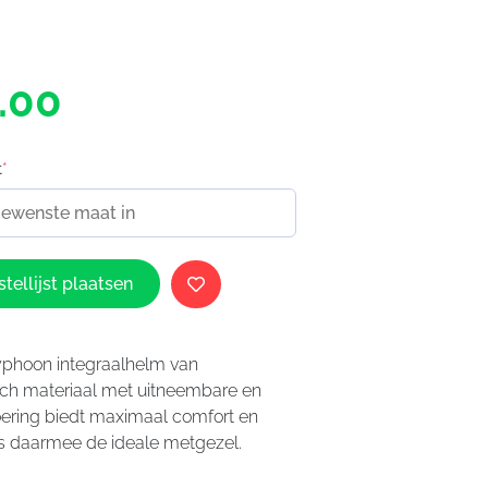
.00
t
*
tellijst plaatsen
yphoon integraalhelm van
sch materiaal met uitneembare en
ring biedt maximaal comfort en
 is daarmee de ideale metgezel.