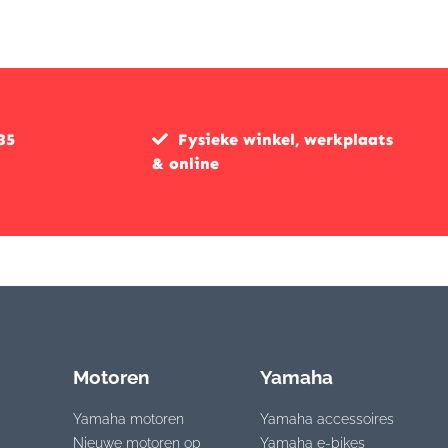
was:
is:
€279,90.
€195,90.
35
Fysieke winkel, werkplaats
& online
Motoren
Yamaha
Yamaha motoren
Yamaha accessoires
Nieuwe motoren op
Yamaha e-bikes