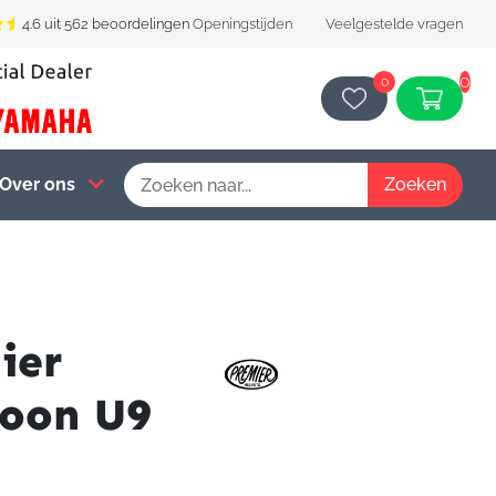
4.6 uit 562 beoordelingen
Openingstijden
Veelgestelde vragen
0
0
Over ons
ier
oon U9