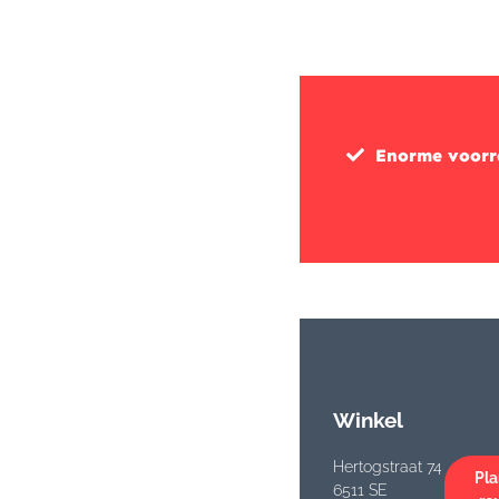
Enorme voor
Winkel
Hertogstraat 74
Pla
6511 SE