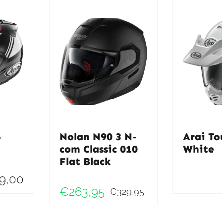
5
Nolan N90 3 N-
Arai To
com Classic 010
White
Flat Black
9,00
€
263,95
€
329,95
Oorspronkelij
Huidige
prijs
prijs