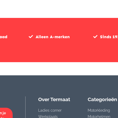
was:
is:
€329,95.
€263,95.
raad
Alleen A-merken
Sinds 19
Over Termaat
Categorieën
Ladies corner
Motorkleding
n je
Werkplaats
Motorhelmen