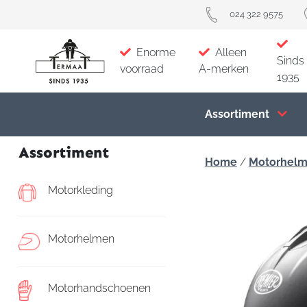
024 322 9575
Enorme
Alleen
Sinds
voorraad
A-merken
1935
Assortiment
Assortiment
Home
/
Motorhel
Motorkleding
Motorhelmen
Motorhandschoenen