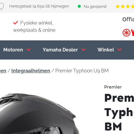
Hertogstraat 74 6511 SE Nijmegen
Nu geopend
Fysieke winkel,
werkplaats & online
Motoren
Yamaha Dealer
Winkel
men
/
Integraalhelmen
/ Premier Typhoon U9 BM
Premier
Prem
Typh
BM