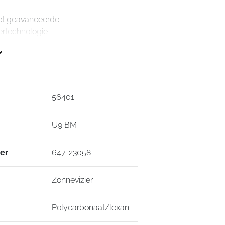
et geavanceerde
rtechnologie
e, wasbare en uitneembare
oering
elease-systeem – vereenvoudigt het
eren van de helm
eerd zonnevizier
56401
nlaten en 2 luchtuitlaten
 voor brildragers
U9 BM
lmaten
vanced Padding System) inbegrepen
eid voor Bluetooth™-
er
647-23058
icatiesysteem
vizier
Zonnevizier
Polycarbonaat/lexan
l: thermoplastisch