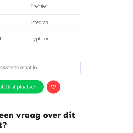
: Micrometrische sluiting
Premier
ntikras, pinlock-ready (inclusief
Integraal
 kleine schaal: 1.580 ± 50 g / grote
1.6500 ± 50 g
06
t
Typhoon
t
*
tellijst plaatsen
een vraag over dit
t?