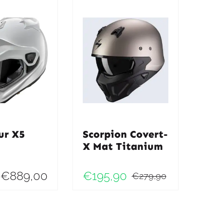
ur X5
Scorpion Covert-
X Mat Titanium
€
889,00
€
195,90
€
279,90
Oorspronk
Huidige
ke
prijs
prijs