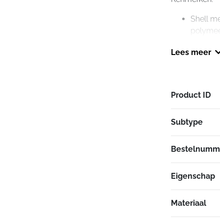
Shell m
polymee
Ademend
Lees meer
binnenv
Quick R
verwijd
Geïntegr
Product ID
2 luchti
Geschikt
Subtype
2 schaa
APS (Ad
Voorber
Bestelnumm
commun
Anti-UV-
Eigenschap
Specificaties:
Materiaal
Materiaa