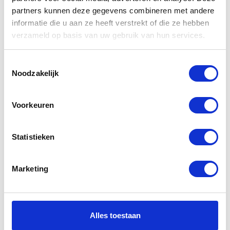
Gerelateerde
partners kunnen deze gegevens combineren met andere
informatie die u aan ze heeft verstrekt of die ze hebben
producten
verzameld op basis van uw gebruik van hun services.
Toestemmingsselectie
-53%
-20%
Noodzakelijk
Voorkeuren
Statistieken
Sidi Start
Alpinestars
Marketing
Stella Andes
V2 Drystar
€
89,00
€
189,00
Oorspronkelijke
Huidige
Boots
prijs
prijs
Alles toestaan
was:
is:
€
175,95
€
219,95