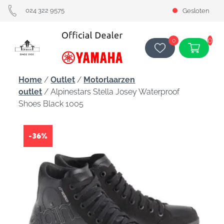
024 322 9575
Gesloten
0
0
Home
/
Outlet
/
Motorlaarzen
outlet
/ Alpinestars Stella Josey Waterproof
Shoes Black 1005
-36%