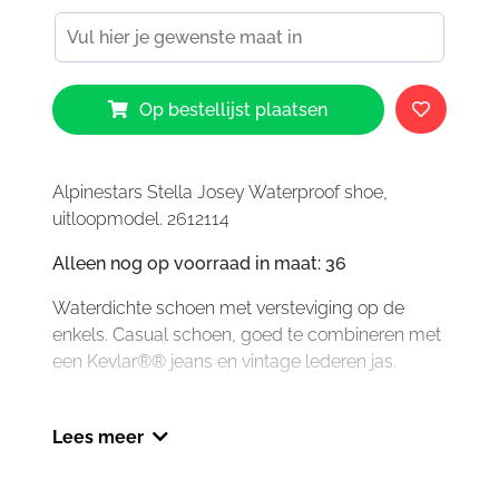
Alpinestars
Op bestellijst plaatsen
Stella
Josey
Waterproof
Shoes
Alpinestars Stella Josey Waterproof shoe,
Black
uitloopmodel. 2612114
1005
Alleen nog op voorraad in maat: 36
aantal
Waterdichte schoen met versteviging op de
enkels. Casual schoen, goed te combineren met
een Kevlar®® jeans en vintage lederen jas.
Lees meer