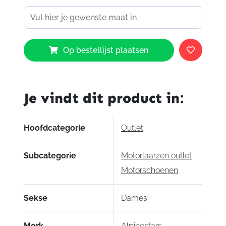
Alpinestars
Op bestellijst plaatsen
Stella
Josey
Waterproof
Shoes
Je vindt dit product in:
Black
1005
aantal
Hoofdcategorie
Outlet
Subcategorie
Motorlaarzen outlet
Motorschoenen
Sekse
Dames
Merk
Alpinestars