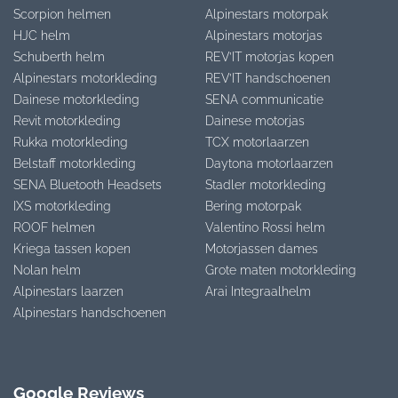
Scorpion helmen
Alpinestars motorpak
HJC helm
Alpinestars motorjas
Schuberth helm
REV’IT motorjas kopen
Alpinestars motorkleding
REV’IT handschoenen
Dainese motorkleding
SENA communicatie
Revit motorkleding
Dainese motorjas
Rukka motorkleding
TCX motorlaarzen
Belstaff motorkleding
Daytona motorlaarzen
SENA Bluetooth Headsets
Stadler motorkleding
IXS motorkleding
Bering motorpak
ROOF helmen
Valentino Rossi helm
Kriega tassen kopen
Motorjassen dames
Nolan helm
Grote maten motorkleding
Alpinestars laarzen
Arai Integraalhelm
Alpinestars handschoenen
Google Reviews