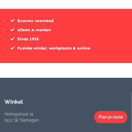
€169,0
€118,4
Enorme voorraad
Alleen A-merken
Sinds 1935
Fysieke winkel, werkplaats & online
Winkel
Hertogstraat 74
Plan je route
6511 SE Nijmegen