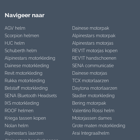
Navigeer naar
AGV helm
Dainese motorpak
Scorpion helmen
Alpinestars motorpak
HJC helm
Alpinestars motorjas
Schuberth helm
REV’IT motorjas kopen
Alpinestars motorkleding
REV’IT handschoenen
Dainese motorkleding
SENA communicatie
Revit motorkleding
Dainese motorjas
Rukka motorkleding
TCX motorlaarzen
Belstaff motorkleding
Daytona motorlaarzen
SENA Bluetooth Headsets
Stadler motorkleding
IXS motorkleding
Bering motorpak
ROOF helmen
Valentino Rossi helm
Kriega tassen kopen
Motorjassen dames
Nolan helm
Grote maten motorkleding
Alpinestars laarzen
Arai Integraalhelm