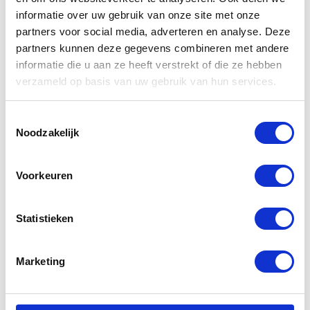
informatie over uw gebruik van onze site met onze
partners voor social media, adverteren en analyse. Deze
partners kunnen deze gegevens combineren met andere
Gerelateerde
informatie die u aan ze heeft verstrekt of die ze hebben
verzameld op basis van uw gebruik van hun services.
producten
Toestemmingsselectie
Noodzakelijk
-20%
-57%
Voorkeuren
Statistieken
Marketing
Alpinestars
Bering Active
Mono Fuse
Boots Ladies
GTX Boots