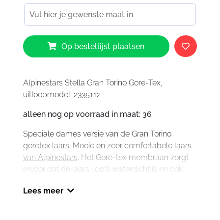
Alpinestars
Op bestellijst plaatsen
Stella
Gran
Torino
Goretex
Alpinestars Stella Gran Torino Gore-Tex,
Boots
uitloopmodel. 2335112
Black
alleen nog op voorraad in maat: 36
aantal
Speciale dames versie van de Gran Torino
goretex laars. Mooie en zeer comfortabele
laars
van Alpinestars
. Het Gore-tex membraan zorgt
ervoor dat de laars 100% waterdicht is en ook
nog eens goed ademt. Buitenmateriaal is van
Lees meer
hoogwaardig leder.