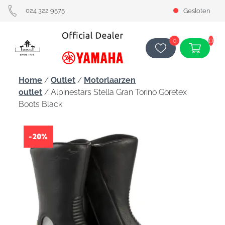
024 322 9575
Gesloten
0
0
Home
/
Outlet
/
Motorlaarzen
outlet
/ Alpinestars Stella Gran Torino Goretex
Boots Black
-20%