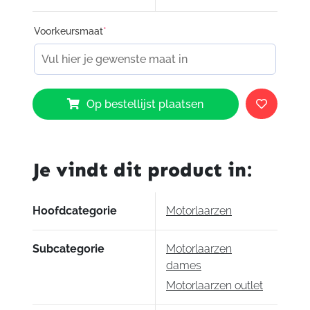
Voorkeursmaat
*
Alpinestars
Op bestellijst plaatsen
Stella
Gran
Torino
Goretex
Je vindt dit product in:
Boots
Black
aantal
Hoofdcategorie
Motorlaarzen
Subcategorie
Motorlaarzen
dames
Motorlaarzen outlet