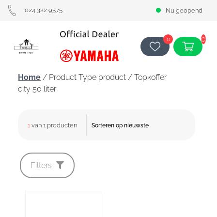
024 322 9575
Nu geopend
0
0
Home
/ Product Type product / Topkoffer
city 50 liter
1
van 1 producten
Filters