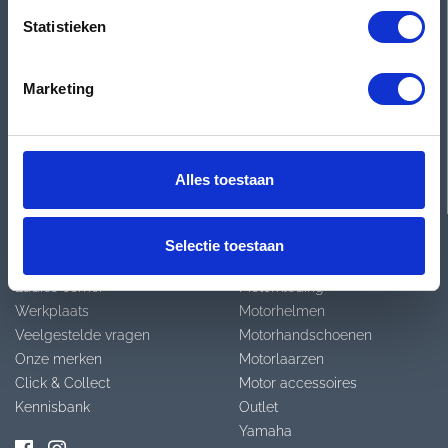
Zaterdag
08:00 - 12:30 & 13:00 - 17:00
Statistieken
Zondag
Gesloten
Marketing
Showroom occasions
3e Walstraat 61
Plan je route
Nijmegen
Alles toestaan
Over Termaat
Categorieën
Selectie toestaan
Ladies corner
Motorkleding
Werkplaats
Motorhelmen
Veelgestelde vragen
Motorhandschoenen
Onze merken
Motorlaarzen
Click & Collect
Motor accessoires
Kennisbank
Outlet
Yamaha