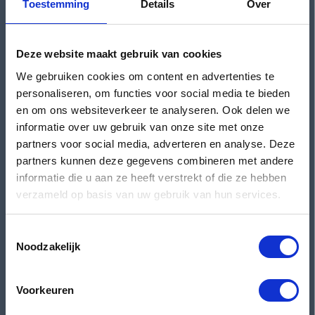
Toestemming
Details
Over
Woensdag
09:30 - 18:00
Donderdag
09:30 - 21:00
Vrijdag
09:30 - 18:00
Deze website maakt gebruik van cookies
Zaterdag
09:00 - 17:00
We gebruiken cookies om content en advertenties te
Zondag
Gesloten
personaliseren, om functies voor social media te bieden
en om ons websiteverkeer te analyseren. Ook delen we
Werkplaats
informatie over uw gebruik van onze site met onze
partners voor social media, adverteren en analyse. Deze
3e Walstraat 7
Plan je route
partners kunnen deze gegevens combineren met andere
Nijmegen
informatie die u aan ze heeft verstrekt of die ze hebben
verzameld op basis van uw gebruik van hun services.
Openingstijden
Toestemmingsselectie
Maandag
Gesloten
Noodzakelijk
Dinsdag
08:00 - 12:30 & 13:00 - 17:00
Woensdag
08:00 - 12:30 & 13:00 - 17:00
Voorkeuren
Donderdag
08:00 - 12:30 & 13:00 - 17:00
Vrijdag
08:00 - 12:30 & 13:00 - 17:00