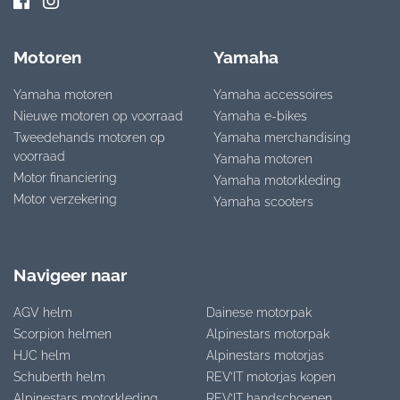
Motoren
Yamaha
Yamaha motoren
Yamaha accessoires
Nieuwe motoren op voorraad
Yamaha e-bikes
Tweedehands motoren op
Yamaha merchandising
voorraad
Yamaha motoren
Motor financiering
Yamaha motorkleding
Motor verzekering
Yamaha scooters
Navigeer naar
AGV helm
Dainese motorpak
Scorpion helmen
Alpinestars motorpak
HJC helm
Alpinestars motorjas
Schuberth helm
REV’IT motorjas kopen
Alpinestars motorkleding
REV’IT handschoenen