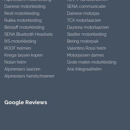
Dainese motorkleding
SENA communicatie
Revit motorkleding
Dainese motorjas
Rukka motorkleding
TCX motorlaarzen
Belstaff motorkleding
Daytona motorlaarzen
SENA Bluetooth Headsets
Stadler motorkleding
IXS motorkleding
Bering motorpak
ROOF helmen
Valentino Rossi helm
Kriega tassen kopen
Motorjassen dames
Nolan helm
Grote maten motorkleding
Alpinestars laarzen
Arai Integraalhelm
Alpinestars handschoenen
Google Reviews