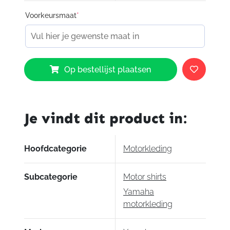
Voorkeursmaat
*
Yamaha
Op bestellijst plaatsen
T-
shirt
Faster
Sons
Je vindt dit product in:
aantal
Hoofdcategorie
Motorkleding
Subcategorie
Motor shirts
Yamaha
motorkleding