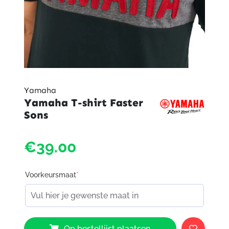
Yamaha
Yamaha T-shirt Faster
Sons
€39.00
Voorkeursmaat
*
Yamaha
Op bestellijst plaatsen