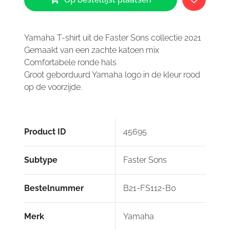
T-
shirt
Faster
Sons
Yamaha T-shirt uit de Faster Sons collectie 2021
aantal
Gemaakt van een zachte katoen mix
Comfortabele ronde hals
Groot geborduurd Yamaha logo in de kleur rood
op de voorzijde.
Product ID
45695
Subtype
Faster Sons
Bestelnummer
B21-FS112-B0
Merk
Yamaha