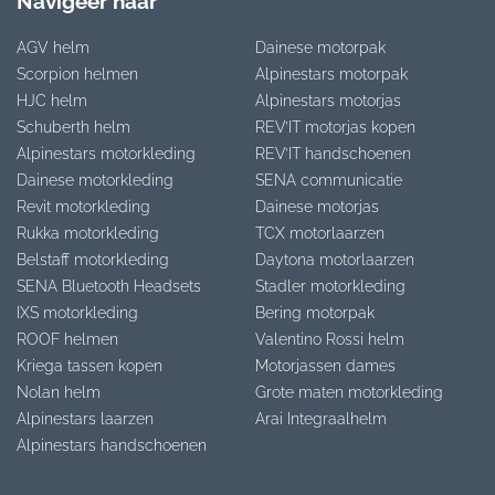
Navigeer naar
AGV helm
Dainese motorpak
Scorpion helmen
Alpinestars motorpak
HJC helm
Alpinestars motorjas
Schuberth helm
REV’IT motorjas kopen
Alpinestars motorkleding
REV’IT handschoenen
Dainese motorkleding
SENA communicatie
Revit motorkleding
Dainese motorjas
Rukka motorkleding
TCX motorlaarzen
Belstaff motorkleding
Daytona motorlaarzen
SENA Bluetooth Headsets
Stadler motorkleding
IXS motorkleding
Bering motorpak
ROOF helmen
Valentino Rossi helm
Kriega tassen kopen
Motorjassen dames
Nolan helm
Grote maten motorkleding
Alpinestars laarzen
Arai Integraalhelm
Alpinestars handschoenen