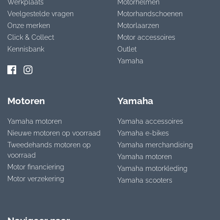
Werkplaats
Motorhelmen
Veelgestelde vragen
Motorhandschoenen
Onze merken
Motorlaarzen
Click & Collect
Motor accessoires
Kennisbank
Outlet
Yamaha
Motoren
Yamaha
Yamaha motoren
Yamaha accessoires
Nieuwe motoren op voorraad
Yamaha e-bikes
Tweedehands motoren op
Yamaha merchandising
voorraad
Yamaha motoren
Motor financiering
Yamaha motorkleding
Motor verzekering
Yamaha scooters