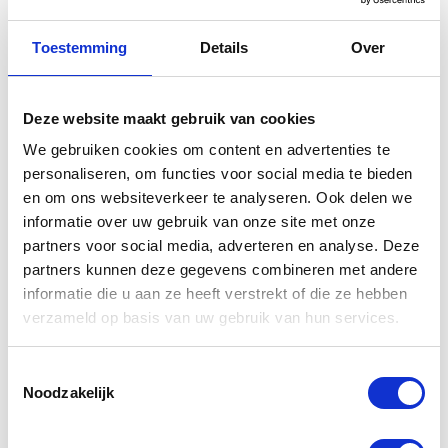
Gerelateerde
Toestemming
Details
Over
producten
Deze website maakt gebruik van cookies
We gebruiken cookies om content en advertenties te
personaliseren, om functies voor social media te bieden
en om ons websiteverkeer te analyseren. Ook delen we
informatie over uw gebruik van onze site met onze
partners voor social media, adverteren en analyse. Deze
partners kunnen deze gegevens combineren met andere
informatie die u aan ze heeft verstrekt of die ze hebben
verzameld op basis van uw gebruik van hun services.
Yamaha
Yamaha
MotoGP
Zipped
Factory Team
Sweater
Toestemmingsselectie
Noodzakelijk
shirt
Hoody