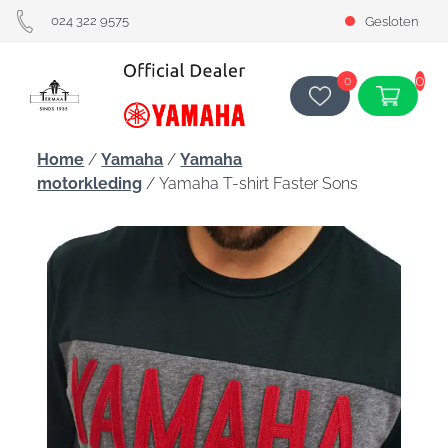
024 322 9575
Gesloten
0
0
Home
/
Yamaha
/
Yamaha
motorkleding
/ Yamaha T-shirt Faster Sons