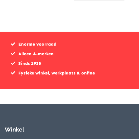
Enorme voorraad
Alleen A-merken
Sinds 1935
Fysieke winkel, werkplaats & online
Winkel