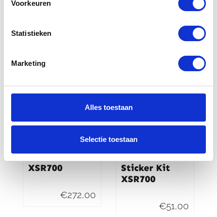
Voorkeuren
€
268,00
€
296,00
Statistieken
Marketing
Alles toestaan
Selectie toestaan
Yamaha
Yamaha
Knucle Guards
Numbers
XSR700
Sticker Kit
XSR700
€
272,00
€
51,00