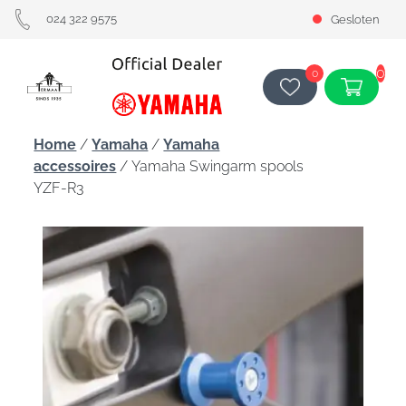
024 322 9575
Gesloten
0
0
Home
/
Yamaha
/
Yamaha
accessoires
/ Yamaha Swingarm spools
YZF-R3