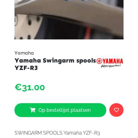
Yamaha
Yamaha Swingarm spools
YZF-R3
Yama
€31.00
Swing
spool
YZF-
R3
Op bestellijst plaatsen
aantal
SWINGARM SPOOLS Yamaha YZF-R3