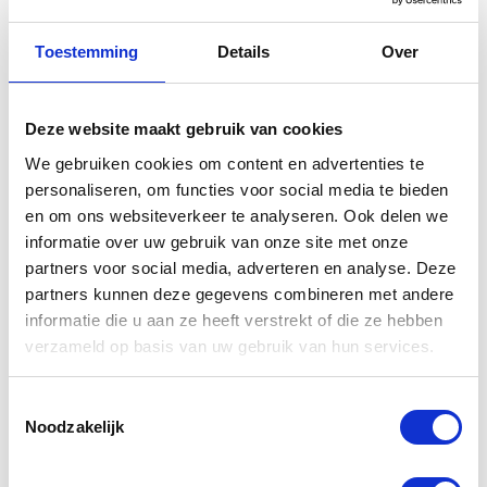
Toestemming
Details
Over
Gerelateerde
Deze website maakt gebruik van cookies
producten
We gebruiken cookies om content en advertenties te
personaliseren, om functies voor social media te bieden
en om ons websiteverkeer te analyseren. Ook delen we
informatie over uw gebruik van onze site met onze
partners voor social media, adverteren en analyse. Deze
partners kunnen deze gegevens combineren met andere
informatie die u aan ze heeft verstrekt of die ze hebben
verzameld op basis van uw gebruik van hun services.
Toestemmingsselectie
Yamaha
Yamaha
Noodzakelijk
Topkoffer city
zadeltassen
50 liter