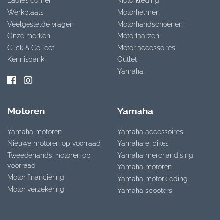
Ladies corner
Motorkleding
Werkplaats
Motorhelmen
Veelgestelde vragen
Motorhandschoenen
Onze merken
Motorlaarzen
Click & Collect
Motor accessoires
Kennisbank
Outlet
Yamaha
Motoren
Yamaha
Yamaha motoren
Yamaha accessoires
Nieuwe motoren op voorraad
Yamaha e-bikes
Tweedehands motoren op
Yamaha merchandising
voorraad
Yamaha motoren
Motor financiering
Yamaha motorkleding
Motor verzekering
Yamaha scooters