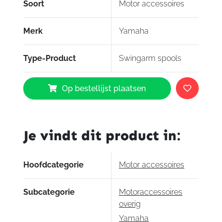
Soort
Motor accessoires
Merk
Yamaha
Type-Product
Swingarm spools
Yamaha
Op bestellijst plaatsen
Swingarm
spools
YZF-
R3
Je vindt dit product in:
aantal
Hoofdcategorie
Motor accessoires
Subcategorie
Motoraccessoires
overig
Yamaha