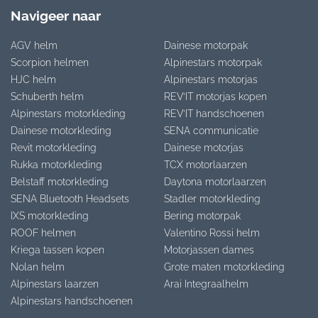
Navigeer naar
AGV helm
Dainese motorpak
Scorpion helmen
Alpinestars motorpak
HJC helm
Alpinestars motorjas
Schuberth helm
REV’IT motorjas kopen
Alpinestars motorkleding
REV’IT handschoenen
Dainese motorkleding
SENA communicatie
Revit motorkleding
Dainese motorjas
Rukka motorkleding
TCX motorlaarzen
Belstaff motorkleding
Daytona motorlaarzen
SENA Bluetooth Headsets
Stadler motorkleding
IXS motorkleding
Bering motorpak
ROOF helmen
Valentino Rossi helm
Kriega tassen kopen
Motorjassen dames
Nolan helm
Grote maten motorkleding
Alpinestars laarzen
Arai Integraalhelm
Alpinestars handschoenen