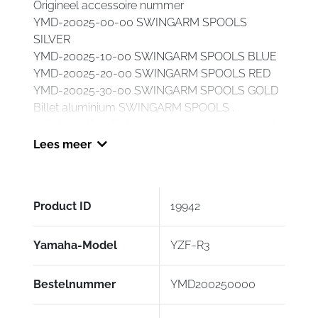
Origineel accessoire nummer
YMD-20025-00-00 SWINGARM SPOOLS
SILVER
YMD-20025-10-00 SWINGARM SPOOLS BLUE
YMD-20025-20-00 SWINGARM SPOOLS RED
YMD-20025-30-00 SWINGARM SPOOLS GOLD
Billet aluminium SWINGARM SPOOLS .
• High quality billet aluminium swing arm spools
• Discrete looks with modern billet-styling
Lees meer
• Available in 4 different colours to match unit
style
• Easy installation and removal
Product ID
19942
• Recommended to use with optional R SERIES
PADDOCK STAND YMD200204100
Yamaha-Model
YZF-R3
Bestelnummer
YMD200250000