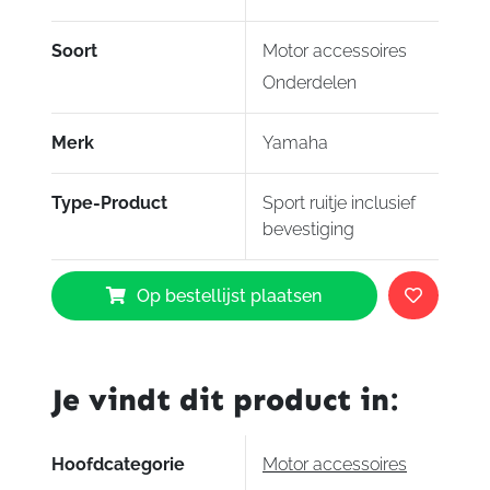
Soort
Motor accessoires
Onderdelen
Merk
Yamaha
Type-Product
Sport ruitje inclusief
bevestiging
Yamaha
Op bestellijst plaatsen
Sport
ruitje
inclusief
bevestiging
Je vindt dit product in:
MT-
09
aantal
Hoofdcategorie
Motor accessoires