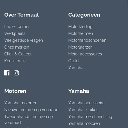
Over Termaat
Categorieën
Ladies corner
Motorkleding
Werkplaats
Motorhelmen
Veelgestelde vragen
Motorhandschoenen
Onze merken
Motorlaarzen
Click & Collect
Motor accessoires
Kennisbank
Outlet
Yamaha
Motoren
Yamaha
Yamaha motoren
Yamaha accessoires
Nieuwe motoren op voorraad
Yamaha e-bikes
Tweedehands motoren op
Yamaha merchandising
voorraad
Yamaha motoren