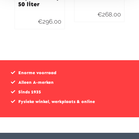
50 liter
€
268,00
€
296,00
Enorme voorraad
Alleen A-merken
Sinds 1935
Fysieke winkel, werkplaats & online