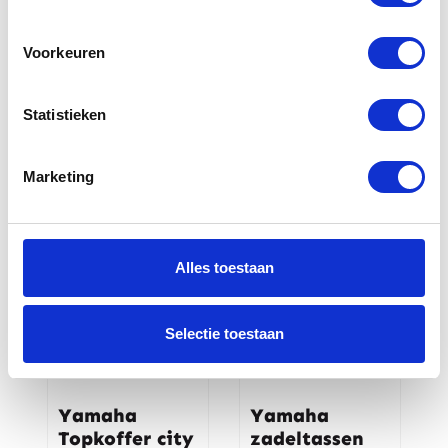
Yamaha
Universeel
Voorkeuren
Topkoffer
Uitlaatdemper
zwart Tenere
chroom
700
Statistieken
€
99,00
€
519,00
Marketing
Alles toestaan
Selectie toestaan
Yamaha
Yamaha
Topkoffer city
zadeltassen