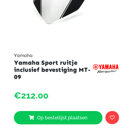
Yamaha
Yamaha Sport ruitje
inclusief bevestiging MT-
09
Yama
€212.00
Sport
ruitje
inclusi
bevest
Op bestellijst plaatsen
MT-
09