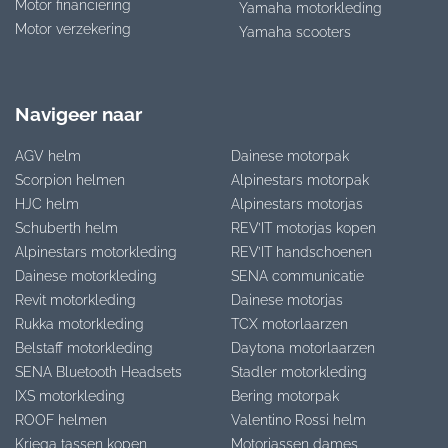
Motor financiering
Yamaha motorkleding
Motor verzekering
Yamaha scooters
Navigeer naar
AGV helm
Dainese motorpak
Scorpion helmen
Alpinestars motorpak
HJC helm
Alpinestars motorjas
Schuberth helm
REV’IT motorjas kopen
Alpinestars motorkleding
REV’IT handschoenen
Dainese motorkleding
SENA communicatie
Revit motorkleding
Dainese motorjas
Rukka motorkleding
TCX motorlaarzen
Belstaff motorkleding
Daytona motorlaarzen
SENA Bluetooth Headsets
Stadler motorkleding
IXS motorkleding
Bering motorpak
ROOF helmen
Valentino Rossi helm
Kriega tassen kopen
Motorjassen dames