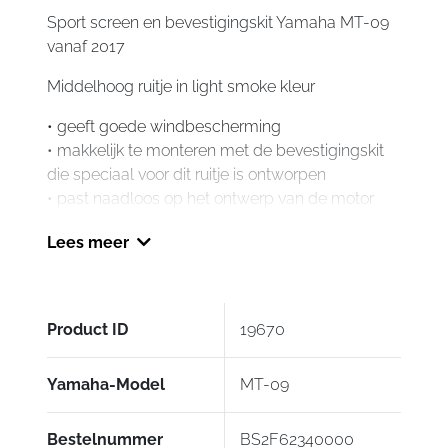
aantal
Sport screen en bevestigingskit Yamaha MT-09
vanaf 2017
Middelhoog ruitje in light smoke kleur
• geeft goede windbescherming
• makkelijk te monteren met de bevestigingskit
die speciaal voor dit ruitje is ontworpen
• past naadloos op het ontwerp van de motor
• 70% transparant
Lees meer
• met MT-09 logo
origineel accessoire nummer Sport ruitje:
BS2F62340000
Product ID
19670
prijs: €164,50
origineel accessoire nummer Bevestigingskit
Yamaha-Model
MT-09
voor sport ruitje: BS2283J20000
prijs: €39,25
Bestelnummer
BS2F62340000