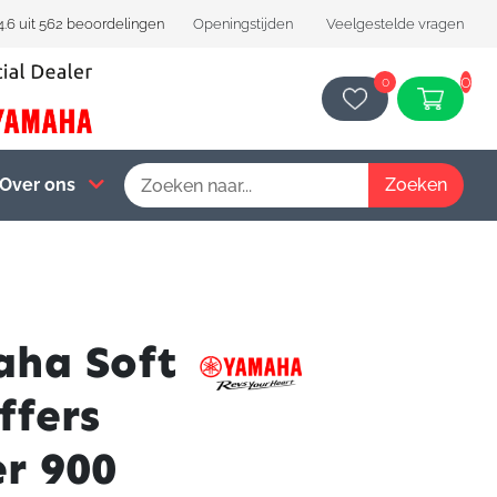
4.6 uit 562 beoordelingen
Openingstijden
Veelgestelde vragen
0
0
Over ons
ha Soft
ffers
er 900