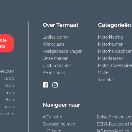
Over Termaat
Categorieën
Ladies corner
Motorkleding
n je
Werkplaats
Motorhelmen
ute
Veelgestelde vragen
Motorhandschoe
Onze merken
Motorlaarzen
Click & Collect
Motor accessoire
esloten
Kennisbank
Outlet
 - 18:00
Yamaha
 - 18:00
 - 21:00
 - 18:00
Navigeer naar
 - 17:00
esloten
AGV helm
Belstaff motorkled
Scorpion helmen
SENA Bluetooth H
HJC helm
IXS motorkleding