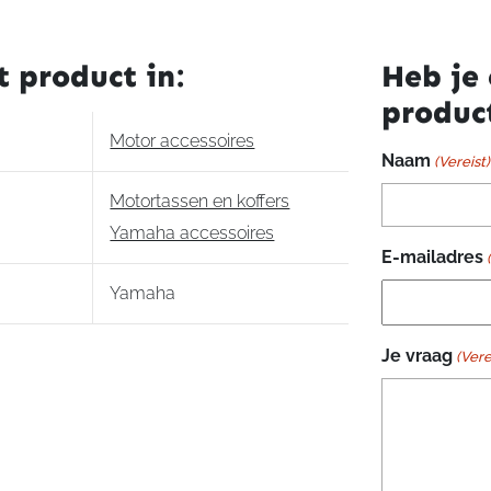
zijkoffers
Tracer
900
t product in:
Heb je 
aantal
produc
Motor accessoires
Naam
(Vereist)
Motortassen en koffers
Yamaha accessoires
E-mailadres
Yamaha
Je vraag
(Vere