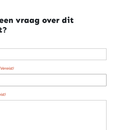
een vraag over dit
t?
(Vereist)
ist)