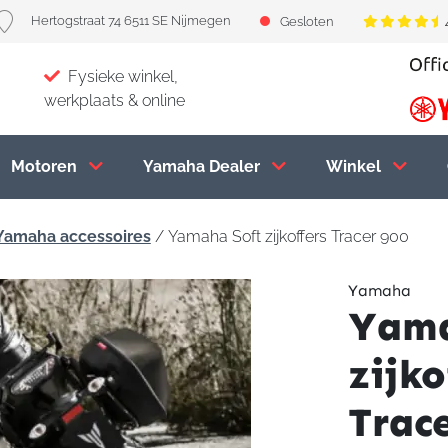
Hertogstraat 74 6511 SE Nijmegen
Gesloten
Fysieke winkel,
werkplaats & online
Motoren
Yamaha Dealer
Winkel
Yamaha accessoires
/ Yamaha Soft zijkoffers Tracer 900
Yamaha
Yama
zijko
Trac