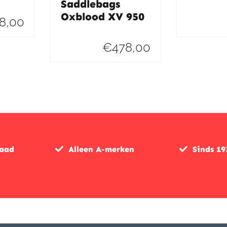
Saddlebags
Oxblood XV 950
8,00
€
478,00
raad
Alleen A-merken
Sinds 19