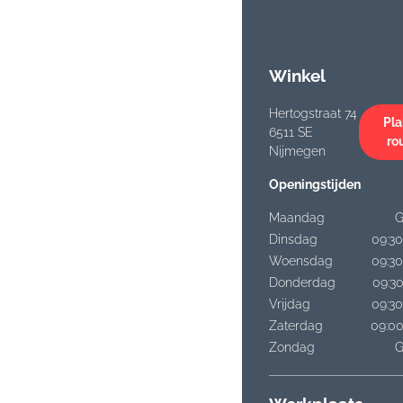
Winkel
Hertogstraat 74
Pla
6511 SE
ro
Nijmegen
Openingstijden
Maandag
G
Dinsdag
09:30
Woensdag
09:30
Donderdag
09:30
Vrijdag
09:30
Zaterdag
09:00
Zondag
G