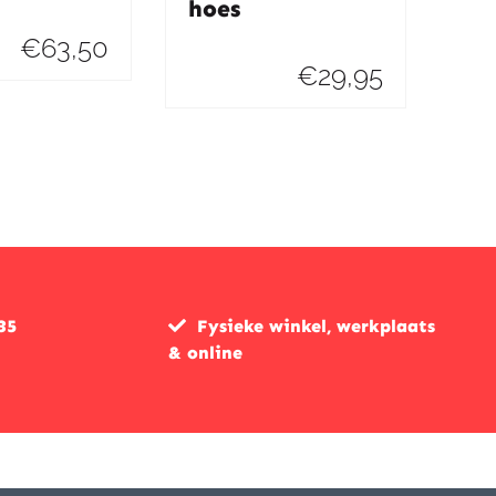
hoes
€
63,50
€
29,95
35
Fysieke winkel, werkplaats
& online