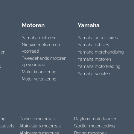
Motoren
Yamaha
Yamaha motoren
Yamaha accessoires
Nieuwe motoren op
Yamaha e-bikes
voorraad
nen
Yamaha merchandising
Tweedehands motoren
Yamaha motoren
op voorraad
s
Yamaha motorkleding
Motor financiering
Yamaha scooters
Motor verzekering
ing
Dainese motorpak
Daytona motorlaarzen
eadsets
Alpinestars motorpak
Stadler motorkleding
Alpinestars motorjas
Bering motorpak