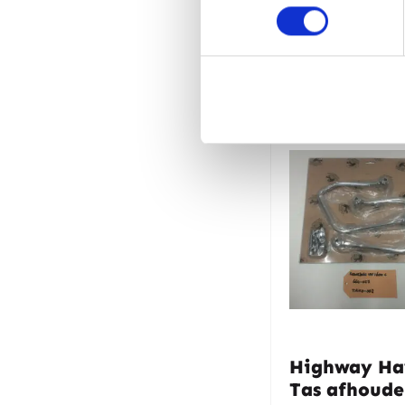
Gerelate
Highway H
Tas afhoude