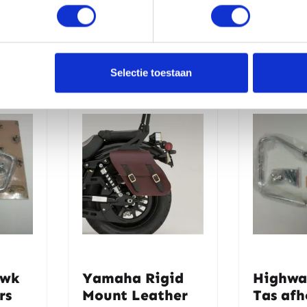
erde producten
Selectie toestaan
awk
Yamaha Rigid
Highwa
rs
Mount Leather
Tas afh