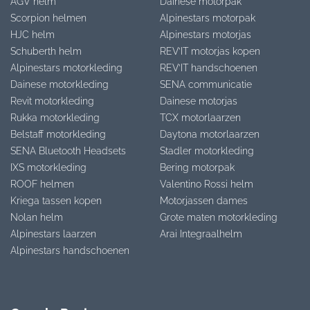
AGV helm
Dainese motorpak
Scorpion helmen
Alpinestars motorpak
HJC helm
Alpinestars motorjas
Schuberth helm
REV’IT motorjas kopen
Alpinestars motorkleding
REV’IT handschoenen
Dainese motorkleding
SENA communicatie
Revit motorkleding
Dainese motorjas
Rukka motorkleding
TCX motorlaarzen
Belstaff motorkleding
Daytona motorlaarzen
SENA Bluetooth Headsets
Stadler motorkleding
IXS motorkleding
Bering motorpak
ROOF helmen
Valentino Rossi helm
Kriega tassen kopen
Motorjassen dames
Nolan helm
Grote maten motorkleding
Alpinestars laarzen
Arai Integraalhelm
Alpinestars handschoenen