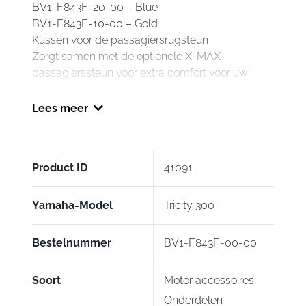
BV1-F843F-20-00 – Blue
BV1-F843F-10-00 – Gold
Kussen voor de passagiersrugsteun
Zorgt samen met de optionele X-MAX
passagierssteun voor extra comfort voor uw
passagier
Geïntegreerd ontwerp voor de optionele
Lees meer
rugsteun
Materiaal en afwerking van dezelfde hoge
kwaliteit als het optionele Design-comfortzadel
Product ID
41091
Voorzien van Yamaha-logo op de achterzijde van
het rugsteunpad
Verkrijgbaar in drie kleuren
Yamaha-Model
Tricity 300
Bestelnummer
BV1-F843F-00-00
Soort
Motor accessoires
Onderdelen