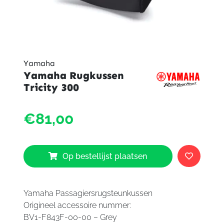
Yamaha
Yamaha Rugkussen
Tricity 300
Yama
€81,00
Rugku
Tricity
300
aantal
Op bestellijst plaatsen
Yamaha Passagiersrugsteunkussen
Origineel accessoire nummer:
BV1-F843F-00-00 – Grey