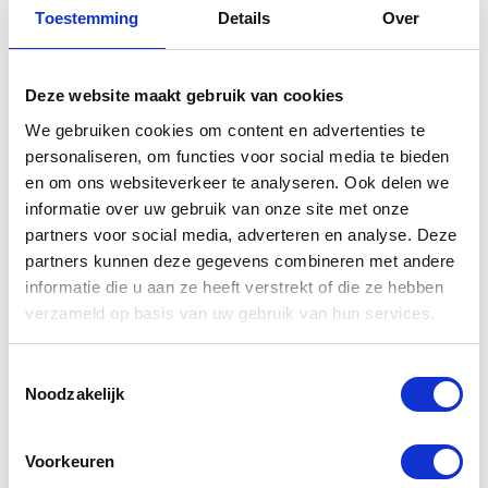
Toestemming
Details
Over
Gerelateerde
Deze website maakt gebruik van cookies
producten
We gebruiken cookies om content en advertenties te
personaliseren, om functies voor social media te bieden
en om ons websiteverkeer te analyseren. Ook delen we
informatie over uw gebruik van onze site met onze
partners voor social media, adverteren en analyse. Deze
partners kunnen deze gegevens combineren met andere
informatie die u aan ze heeft verstrekt of die ze hebben
verzameld op basis van uw gebruik van hun services.
Toestemmingsselectie
Noodzakelijk
Abus
Yamaha
Slotspray
zadeltassen
Voorkeuren