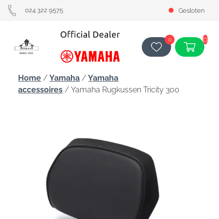
024 322 9575
Gesloten
0
0
Home
/
Yamaha
/
Yamaha
accessoires
/ Yamaha Rugkussen Tricity 300