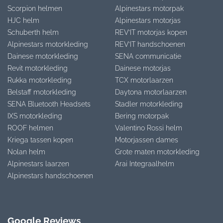
Scorpion helmen
Alpinestars motorpak
HJC helm
Alpinestars motorjas
Schuberth helm
REV’IT motorjas kopen
Alpinestars motorkleding
REV’IT handschoenen
Dainese motorkleding
SENA communicatie
Revit motorkleding
Dainese motorjas
Rukka motorkleding
TCX motorlaarzen
Belstaff motorkleding
Daytona motorlaarzen
SENA Bluetooth Headsets
Stadler motorkleding
IXS motorkleding
Bering motorpak
ROOF helmen
Valentino Rossi helm
Kriega tassen kopen
Motorjassen dames
Nolan helm
Grote maten motorkleding
Alpinestars laarzen
Arai Integraalhelm
Alpinestars handschoenen
Google Reviews