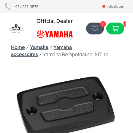
024 322 9575
Gesloten
0
0
Home
/
Yamaha
/
Yamaha
accessoires
/ Yamaha Rempotdeksel MT-10