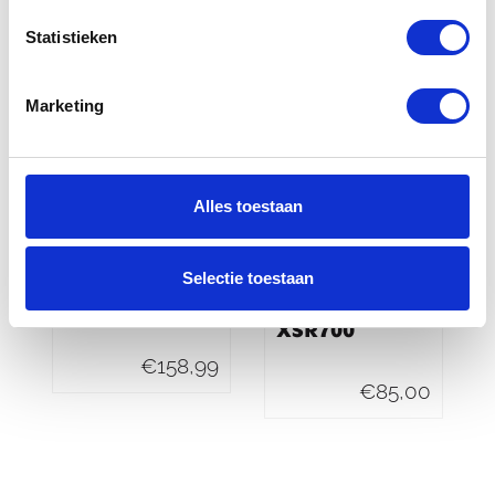
Statistieken
Marketing
Alles toestaan
Yamaha
Yamaha Side
Clutch Lever
Stand Base
Selectie toestaan
XSR700
Extension Kit
XSR700
€
158,99
€
85,00