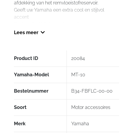
afdekking van het remvloeistofreservoir.
Geeft uw Yamaha een extra cool en stijlvol
accent
Past perfect bij de overige optioneel
geanodiseerde billet onderdelen in ons
Lees meer
accessoire-assortiment
Door Gilles.Tooling
Product ID
20084
Yamaha-Model
MT-10
Bestelnummer
B34-FBFLC-00-00
Soort
Motor accessoires
Merk
Yamaha