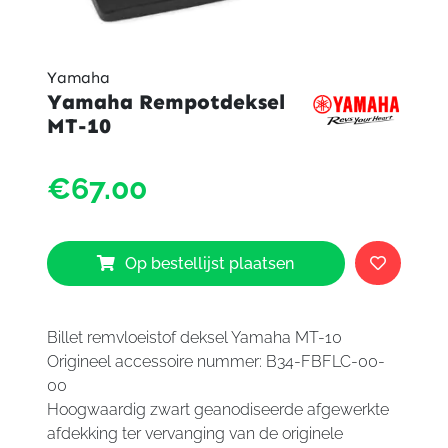
Yamaha
Yamaha Rempotdeksel
MT-10
Yama
€67.00
Rempo
MT-
10
aantal
Op bestellijst plaatsen
Billet remvloeistof deksel Yamaha MT-10
Origineel accessoire nummer: B34-FBFLC-00-
00
Hoogwaardig zwart geanodiseerde afgewerkte
afdekking ter vervanging van de originele