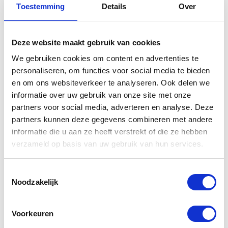
Gerelateerde
Toestemming
Details
Over
producten
Deze website maakt gebruik van cookies
We gebruiken cookies om content en advertenties te
personaliseren, om functies voor social media te bieden
en om ons websiteverkeer te analyseren. Ook delen we
informatie over uw gebruik van onze site met onze
partners voor social media, adverteren en analyse. Deze
partners kunnen deze gegevens combineren met andere
informatie die u aan ze heeft verstrekt of die ze hebben
verzameld op basis van uw gebruik van hun services.
Yamaha
Yamaha
Topkoffer
Single Seat
Toestemmingsselectie
zwart Tenere
XSR700
Noodzakelijk
700
€
230,00
Voorkeuren
€
519,00