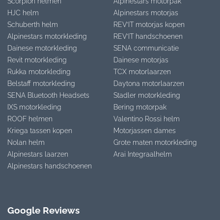
Scorpion helmen
Alpinestars motorpak
HJC helm
Alpinestars motorjas
Schuberth helm
REV’IT motorjas kopen
Alpinestars motorkleding
REV’IT handschoenen
Dainese motorkleding
SENA communicatie
Revit motorkleding
Dainese motorjas
Rukka motorkleding
TCX motorlaarzen
Belstaff motorkleding
Daytona motorlaarzen
SENA Bluetooth Headsets
Stadler motorkleding
IXS motorkleding
Bering motorpak
ROOF helmen
Valentino Rossi helm
Kriega tassen kopen
Motorjassen dames
Nolan helm
Grote maten motorkleding
Alpinestars laarzen
Arai Integraalhelm
Alpinestars handschoenen
Google Reviews