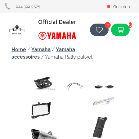
024 322 9575
Gesloten
0
0
Home
/
Yamaha
/
Yamaha
accessoires
/ Yamaha Rally pakket