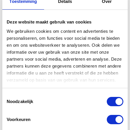
Toestemming
Details
Over
Gerelateerde
producten
Deze website maakt gebruik van cookies
We gebruiken cookies om content en advertenties te
personaliseren, om functies voor social media te bieden
en om ons websiteverkeer te analyseren. Ook delen we
informatie over uw gebruik van onze site met onze
partners voor social media, adverteren en analyse. Deze
partners kunnen deze gegevens combineren met andere
informatie die u aan ze heeft verstrekt of die ze hebben
verzameld op basis van uw gebruik van hun services.
Ecomaxx Bike
Yamaha
Toestemmingsselectie
Noodzakelijk
Fuel 4
Sprintscherm
getint YZF-R1
€
44,40
Voorkeuren
€
156,01