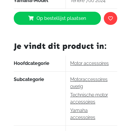
Yamaha-Model
Tenere 700 2024
knipperlichten. Het Rally-pakket is jouw
Yamaha
toegangskaartje tot ultiem zijwaarts driften!
Op bestellijst plaatsen
Rally
Video Rally pakket
pakket
aantal
Je vindt dit product in:
Hoofdcategorie
Motor accessoires
Subcategorie
Motoraccessoires
overig
Technische motor
accessoires
Yamaha
accessoires