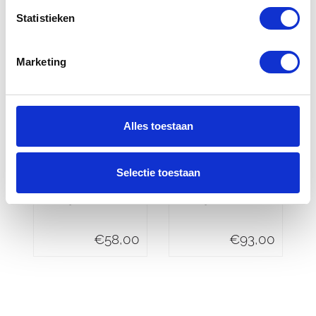
Statistieken
Marketing
Alles toestaan
Yamaha 12V
Givi Ruitje
Selectie toestaan
aansluiting
donker getint
MT-07
MT-09
€
58,00
€
93,00