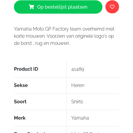
Yamaha
Op bestellijst plaatsen
MotoGP
Factory
Team
shirt
Yamaha Moto GP Factory team overhemd met
aantal
korte mouwen. Voorzien van originele logo's op
de borst , rug en mouwen.
Product ID
41489
Sekse
Heren
Soort
Shirts
Merk
Yamaha