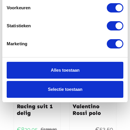
shirt MT
Voorkeuren
collectie
€
40,00
€
49,00
Statistieken
Marketing
-30%
Alles toestaan
Selectie toestaan
Yamaha Mako
Yamaha
Racing suit 1
Valentino
delig
Rossi polo
€
53,50
€
839,95
€
1.199,95