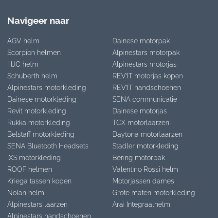
Navigeer naar
AGV helm
Dainese motorpak
Scorpion helmen
Alpinestars motorpak
HJC helm
Alpinestars motorjas
Schuberth helm
REV’IT motorjas kopen
Alpinestars motorkleding
REV’IT handschoenen
Dainese motorkleding
SENA communicatie
Revit motorkleding
Dainese motorjas
Rukka motorkleding
TCX motorlaarzen
Belstaff motorkleding
Daytona motorlaarzen
SENA Bluetooth Headsets
Stadler motorkleding
IXS motorkleding
Bering motorpak
ROOF helmen
Valentino Rossi helm
Kriega tassen kopen
Motorjassen dames
Nolan helm
Grote maten motorkleding
Alpinestars laarzen
Arai Integraalhelm
Alpinestars handschoenen