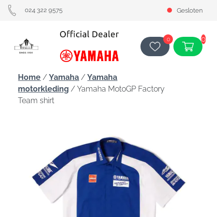
024 322 9575
Gesloten
0
0
Home
/
Yamaha
/
Yamaha
motorkleding
/ Yamaha MotoGP Factory
Team shirt