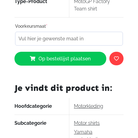
Type-Product
MotoGP Factory
Team shirt
Voorkeursmaat
*
Yamaha
Op bestellijst plaatsen
MotoGP
Factory
Team
shirt
Je vindt dit product in:
aantal
Hoofdcategorie
Motorkleding
Subcategorie
Motor shirts
Yamaha