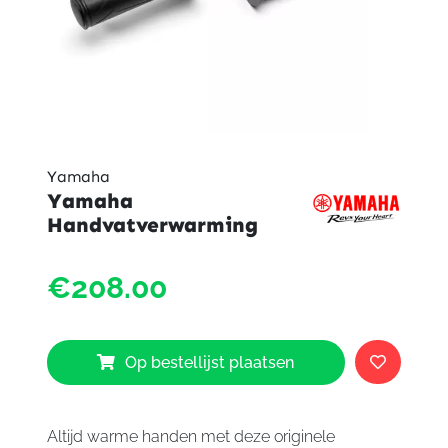
Yamaha
Yamaha
Handvatverwarming
Yama
€208.00
Handv
aantal
Op bestellijst plaatsen
Altijd warme handen met deze originele