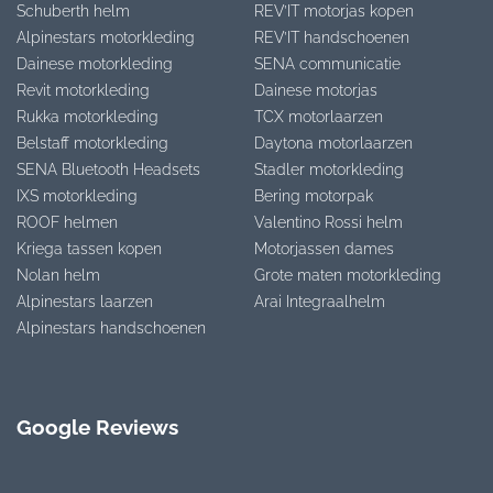
Schuberth helm
REV’IT motorjas kopen
Alpinestars motorkleding
REV’IT handschoenen
Dainese motorkleding
SENA communicatie
Revit motorkleding
Dainese motorjas
Rukka motorkleding
TCX motorlaarzen
Belstaff motorkleding
Daytona motorlaarzen
SENA Bluetooth Headsets
Stadler motorkleding
IXS motorkleding
Bering motorpak
ROOF helmen
Valentino Rossi helm
Kriega tassen kopen
Motorjassen dames
Nolan helm
Grote maten motorkleding
Alpinestars laarzen
Arai Integraalhelm
Alpinestars handschoenen
Google Reviews