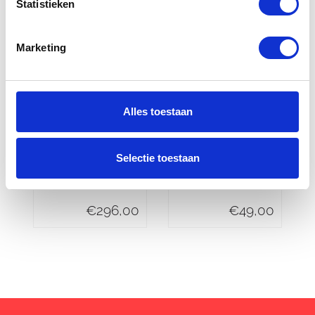
Statistieken
Marketing
Alles toestaan
Yamaha
Yamaha
Topkoffer city
Kuipruit FZS
Selectie toestaan
50 liter
600
€
296,00
€
49,00