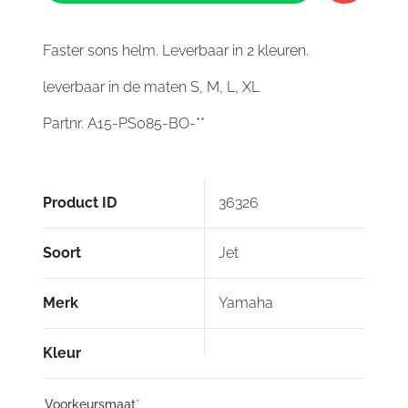
Sons
Script
Helmet
Faster sons helm. Leverbaar in 2 kleuren.
Grey
leverbaar in de maten S, M, L, XL
aantal
Partnr. A15-PS085-BO-**
Product ID
36326
Soort
Jet
Merk
Yamaha
Kleur
Voorkeursmaat
*