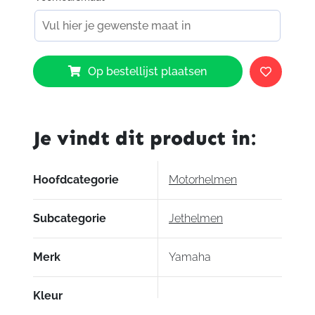
Yamaha
Op bestellijst plaatsen
Faster
Sons
Script
Helmet
Je vindt dit product in:
Grey
aantal
Hoofdcategorie
Motorhelmen
Subcategorie
Jethelmen
Merk
Yamaha
Kleur