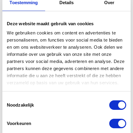
Gerelateerde
Toestemming
Details
Over
producten
Deze website maakt gebruik van cookies
-31%
-20%
We gebruiken cookies om content en advertenties te
personaliseren, om functies voor social media te bieden
en om ons websiteverkeer te analyseren. Ook delen we
informatie over uw gebruik van onze site met onze
partners voor social media, adverteren en analyse. Deze
partners kunnen deze gegevens combineren met andere
informatie die u aan ze heeft verstrekt of die ze hebben
verzameld op basis van uw gebruik van hun services.
Shark Drak
Arai X tend
Tribute RM
Platinum Grey
Toestemmingsselectie
Mat Green Red
Noodzakelijk
GRK
€
399,00
€
499,00
Oorspr
Huidig
prijs
prijs
Voorkeuren
€
199,99
€
289,99
Oorspronkelijke
Huidige
was:
is: