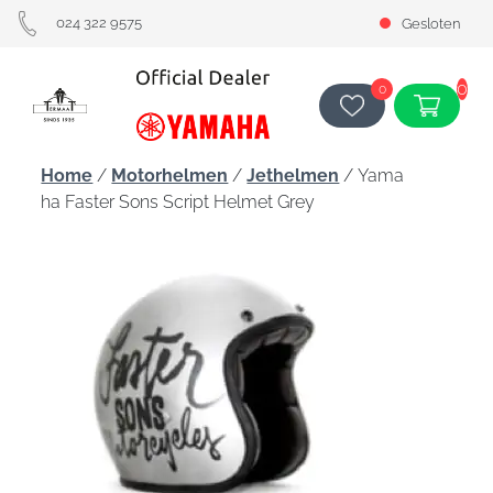
024 322 9575
Gesloten
0
0
Home
/
Motorhelmen
/
Jethelmen
/ Yama
ha Faster Sons Script Helmet Grey