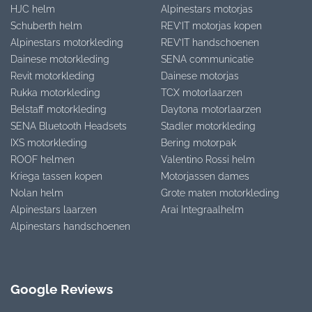
HJC helm
Alpinestars motorjas
Schuberth helm
REV’IT motorjas kopen
Alpinestars motorkleding
REV’IT handschoenen
Dainese motorkleding
SENA communicatie
Revit motorkleding
Dainese motorjas
Rukka motorkleding
TCX motorlaarzen
Belstaff motorkleding
Daytona motorlaarzen
SENA Bluetooth Headsets
Stadler motorkleding
IXS motorkleding
Bering motorpak
ROOF helmen
Valentino Rossi helm
Kriega tassen kopen
Motorjassen dames
Nolan helm
Grote maten motorkleding
Alpinestars laarzen
Arai Integraalhelm
Alpinestars handschoenen
Google Reviews