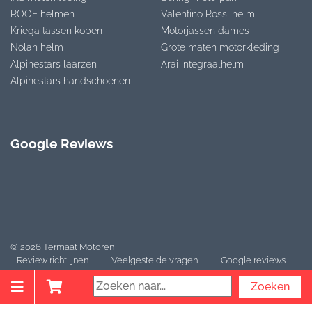
ROOF helmen
Valentino Rossi helm
Kriega tassen kopen
Motorjassen dames
Nolan helm
Grote maten motorkleding
Alpinestars laarzen
Arai Integraalhelm
Alpinestars handschoenen
Google Reviews
© 2026 Termaat Motoren
Review richtlijnen
Veelgestelde vragen
Google reviews