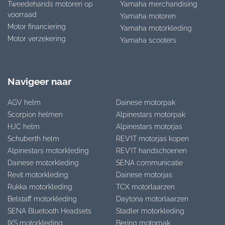
Tweedehands motoren op
Yamaha merchandising
voorraad
Yamaha motoren
Motor financiering
Yamaha motorkleding
Motor verzekering
Yamaha scooters
Navigeer naar
AGV helm
Dainese motorpak
Scorpion helmen
Alpinestars motorpak
HJC helm
Alpinestars motorjas
Schuberth helm
REV’IT motorjas kopen
Alpinestars motorkleding
REV’IT handschoenen
Dainese motorkleding
SENA communicatie
Revit motorkleding
Dainese motorjas
Rukka motorkleding
TCX motorlaarzen
Belstaff motorkleding
Daytona motorlaarzen
SENA Bluetooth Headsets
Stadler motorkleding
IXS motorkleding
Bering motorpak