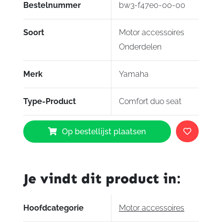
Bestelnummer
bw3-f47e0-00-00
Soort
Motor accessoires
Onderdelen
Merk
Yamaha
Type-Product
Comfort duo seat
Yamaha
Op bestellijst plaatsen
Comfort
duo
seat
Tenere
Je vindt dit product in:
700
aantal
Hoofdcategorie
Motor accessoires