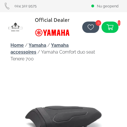
024 322 9575
Nu geopend
0
0
Home
/
Yamaha
/
Yamaha
accessoires
/ Yamaha Comfort duo seat
Tenere 700