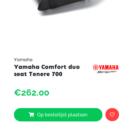
Yamaha
Yamaha Comfort duo
seat Tenere 700
Yama
€262.00
Comfo
duo
seat
Tener
Op bestellijst plaatsen
700
aantal