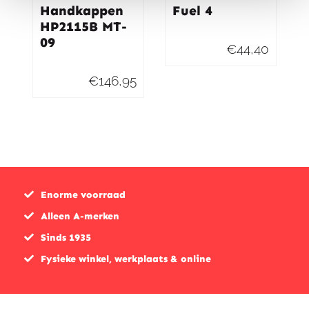
Handkappen
Fuel 4
HP2115B MT-
09
€
44,40
€
146,95
Enorme voorraad
Alleen A-merken
Sinds 1935
Fysieke winkel, werkplaats & online