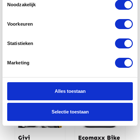
Noodzakelijk
Voorkeuren
Yamaha 12V
Yamaha Fly
aansluiting
screen MT-125
MT-07
Statistieken
€
154,00
€
58,00
Marketing
Alles toestaan
Selectie toestaan
Givi
Ecomaxx Bike