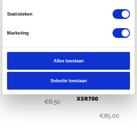
€
23,00
€
296,00
Statistieken
Marketing
Alles toestaan
Abus
Yamaha Side
Selectie toestaan
Slotspray
Stand Base
Extension Kit
XSR700
€
6,50
€
85,00