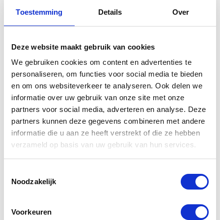
Toestemming
Details
Over
Gerelateerde
producten
Deze website maakt gebruik van cookies
We gebruiken cookies om content en advertenties te
personaliseren, om functies voor social media te bieden
en om ons websiteverkeer te analyseren. Ook delen we
informatie over uw gebruik van onze site met onze
partners voor social media, adverteren en analyse. Deze
partners kunnen deze gegevens combineren met andere
informatie die u aan ze heeft verstrekt of die ze hebben
verzameld op basis van uw gebruik van hun services.
Yamaha
Yamaha
Toestemmingsselectie
Slotset
Topkoffer city
Noodzakelijk
topkoffer
50 liter
Voorkeuren