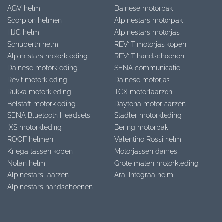
AGV helm
Dainese motorpak
Scorpion helmen
Alpinestars motorpak
HJC helm
Alpinestars motorjas
Schuberth helm
REV’IT motorjas kopen
Alpinestars motorkleding
REV’IT handschoenen
Dainese motorkleding
SENA communicatie
Revit motorkleding
Dainese motorjas
Rukka motorkleding
TCX motorlaarzen
Belstaff motorkleding
Daytona motorlaarzen
SENA Bluetooth Headsets
Stadler motorkleding
IXS motorkleding
Bering motorpak
ROOF helmen
Valentino Rossi helm
Kriega tassen kopen
Motorjassen dames
Nolan helm
Grote maten motorkleding
Alpinestars laarzen
Arai Integraalhelm
Alpinestars handschoenen