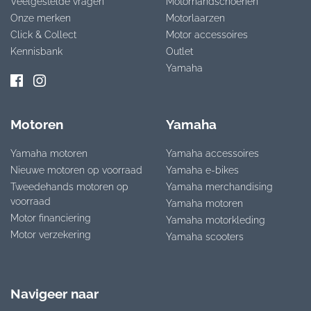
Veelgestelde vragen
Motorhandschoenen
Onze merken
Motorlaarzen
Click & Collect
Motor accessoires
Kennisbank
Outlet
Yamaha
Motoren
Yamaha
Yamaha motoren
Yamaha accessoires
Nieuwe motoren op voorraad
Yamaha e-bikes
Tweedehands motoren op
Yamaha merchandising
voorraad
Yamaha motoren
Motor financiering
Yamaha motorkleding
Motor verzekering
Yamaha scooters
Navigeer naar