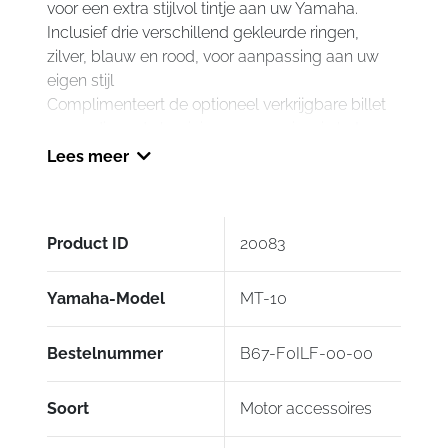
voor een extra stijlvol tintje aan uw Yamaha.
Inclusief drie verschillend gekleurde ringen,
zilver, blauw en rood, voor aanpassing aan uw
eigen stijl
Complimenteert de optioneel verkrijgbare billet
geanodiseerd aluminium accessoires in het
assortiment
Lees meer
Gemakkelijk aan te brengen met
standaardgereedschap
Door Gilles.Tooling
Product ID
20083
Yamaha-Model
MT-10
Bestelnummer
B67-F0ILF-00-00
Soort
Motor accessoires