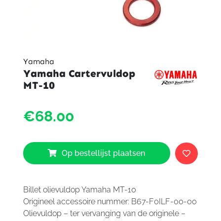
Yamaha
Yamaha Cartervuldop
MT-10
Yama
€68.00
Carter
MT-
10
aantal
Op bestellijst plaatsen
Billet olievuldop Yamaha MT-10
Origineel accessoire nummer: B67-F0ILF-00-00
Olievuldop – ter vervanging van de originele –