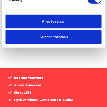
Yamaha MT
Yamaha MT
07 Mini
07 2021 Mini
windscherm
windscherm
Alles toestaan
zwart
smoke
Selectie toestaan
€
85,00
€
85,00
Enorme voorraad
Alleen A-merken
Sinds 1935
Fysieke winkel, werkplaats & online