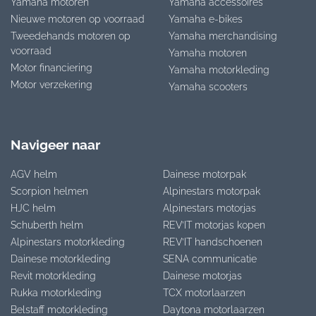
Yamaha motoren
Yamaha accessoires
Nieuwe motoren op voorraad
Yamaha e-bikes
Tweedehands motoren op
Yamaha merchandising
voorraad
Yamaha motoren
Motor financiering
Yamaha motorkleding
Motor verzekering
Yamaha scooters
Navigeer naar
AGV helm
Dainese motorpak
Scorpion helmen
Alpinestars motorpak
HJC helm
Alpinestars motorjas
Schuberth helm
REV’IT motorjas kopen
Alpinestars motorkleding
REV’IT handschoenen
Dainese motorkleding
SENA communicatie
Revit motorkleding
Dainese motorjas
Rukka motorkleding
TCX motorlaarzen
Belstaff motorkleding
Daytona motorlaarzen