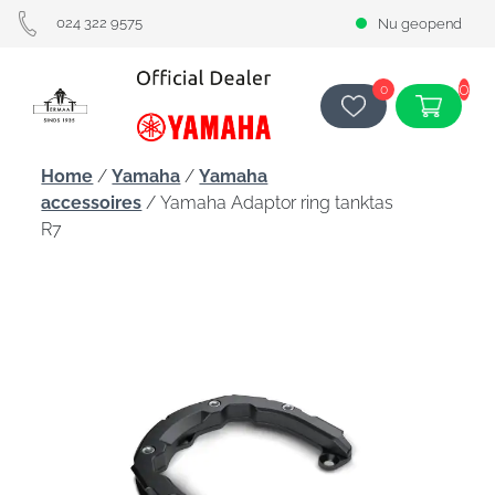
024 322 9575
Nu geopend
0
0
Home
/
Yamaha
/
Yamaha
accessoires
/ Yamaha Adaptor ring tanktas
R7