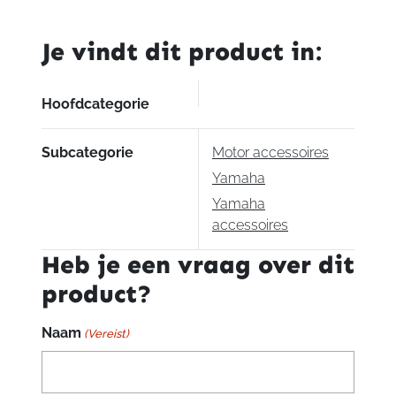
tanktas
R7
Je vindt dit product in:
aantal
Hoofdcategorie
Subcategorie
Motor accessoires
Yamaha
Yamaha
accessoires
Heb je een vraag over dit
product?
Naam
(Vereist)