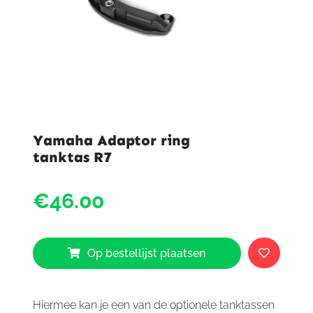
Yamaha Adaptor ring
tanktas R7
Yama
€46.00
Adapt
ring
tankta
R7
Op bestellijst plaatsen
aantal
Hiermee kan je een van de optionele tanktassen