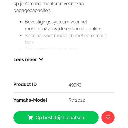
op je Yamaha monteren voor extra
bagagecapaciteit.
Bevestigingssysteem voor het
monteren/verwijderen van de tanktas
Speciaal voor modellen met een smalle
tank
Past perfect bij de tanktas
Inclusief bevestigingsring en -materiaal
Lees meer
Eenvoudige montage
Origineel Yamaha accessoire nummer:
BEB-FTBRG-00-00
Product ID
49583
Yamaha-Model
R7 2022
Yamaha
Op bestellijst plaatsen
Adaptor
ring