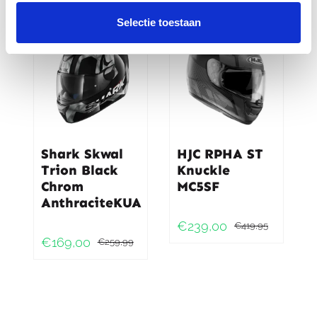
prijs
prijs
was:
is:
-35%
-43%
Selectie toestaan
€379,95.
€246,95.
Shark Skwal
HJC RPHA ST
Trion Black
Knuckle
Chrom
MC5SF
AnthraciteKUA
€
239,00
€
419,95
Oorspr
Huidig
€
169,00
€
259,99
Oorspronkelijke
Huidige
prijs
prijs
prijs
prijs
was:
is:
was:
is:
€419,9
€239,0
€259,99.
€169,00.