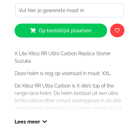
X-
Op bestellijst plaatsen
Lite
X802
RR
Ultra
X Lite X802 RR Ultra Carbon Replica Stoner
Carbon
Suzuka
Replica
Deze helm is nog op voorraad in maat: XXL
Stoner
Suzuka
De X802 RR Ultra Carbon is X-lite’s top of the
aantal
range race helm. De helm bestaat uit een ultra
lichte carbon fiber schaal (verkrijgbaar in de drie
verschillende groottes). Deze helm weegt 80 tot
100 gram lichter dan de fiber X802RR helmen.
Lees meer
De nieuwe uitneembare en te wassen
binnenvoering is gemaakt van temperatuur
regulerende carbon fibers en is anti bacterieel.