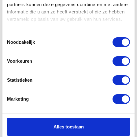
producten
partners kunnen deze gegevens combineren met andere
informatie die u aan ze heeft verstrekt of die ze hebben
verzameld op basis van uw gebruik van hun services.
-35%
-34%
Toestemmingsselectie
Noodzakelijk
Voorkeuren
Statistieken
AGV K5
Shark Speed R
Hurricane
2 Sauer KRW
White
Marketing
Gunmetal
€
249,95
€
379,99
Oorspr
Huidig
Black 013
prijs
prijs
was:
is:
€
246,95
€
379,95
Alles toestaan
Oorspronkelijke
Huidige
€379,9
€249,9