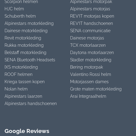
Scorpion helmen
Alpinestars motorpak
HJC helm
Alpinestars motorjas
Schuberth helm
REV’IT motorjas kopen
Alpinestars motorkleding
REV’IT handschoenen
Dainese motorkleding
SENA communicatie
Revit motorkleding
Dainese motorjas
Rukka motorkleding
TCX motorlaarzen
Belstaff motorkleding
Daytona motorlaarzen
SENA Bluetooth Headsets
Stadler motorkleding
IXS motorkleding
Bering motorpak
ROOF helmen
Valentino Rossi helm
Kriega tassen kopen
Motorjassen dames
Nolan helm
Grote maten motorkleding
Alpinestars laarzen
Arai Integraalhelm
Alpinestars handschoenen
Google Reviews