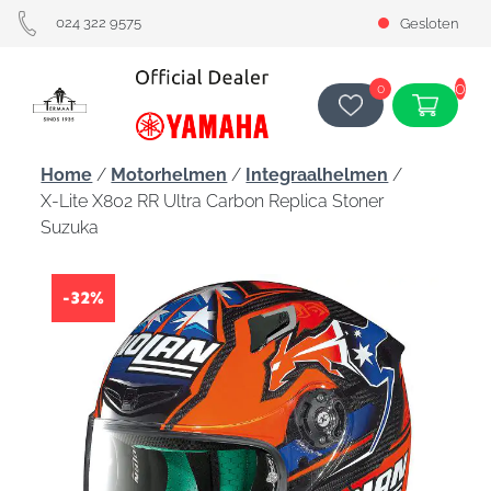
024 322 9575
Gesloten
0
0
Home
/
Motorhelmen
/
Integraalhelmen
/
X-Lite X802 RR Ultra Carbon Replica Stoner
Suzuka
-32%