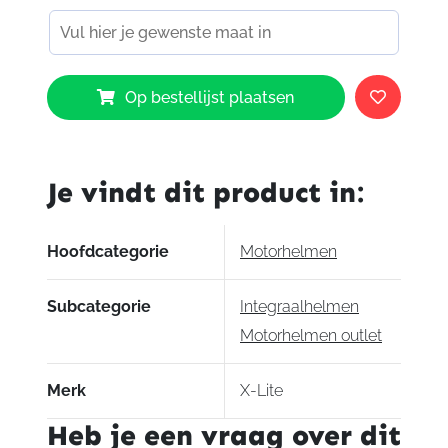
X-
Op bestellijst plaatsen
Lite
X802
RR
Ultra
Je vindt dit product in:
Carbon
Replica
Stoner
Hoofdcategorie
Motorhelmen
Suzuka
aantal
Subcategorie
Integraalhelmen
Motorhelmen outlet
Merk
X-Lite
Heb je een vraag over dit