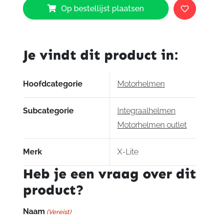
Op bestellijst plaatsen
Lite
X802
RR
Replica
Je vindt dit product in:
D.
Kent
aantal
Hoofdcategorie
Motorhelmen
Subcategorie
Integraalhelmen
Motorhelmen outlet
Merk
X-Lite
Heb je een vraag over dit
product?
Naam
(Vereist)