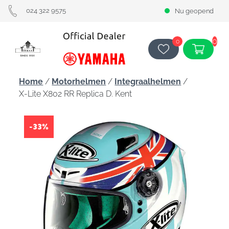
024 322 9575
Nu geopend
0
0
Home
/
Motorhelmen
/
Integraalhelmen
/
X-Lite X802 RR Replica D. Kent
-33%