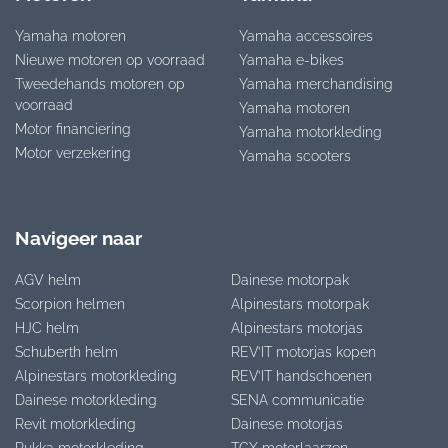
Yamaha motoren
Yamaha accessoires
Nieuwe motoren op voorraad
Yamaha e-bikes
Tweedehands motoren op
Yamaha merchandising
voorraad
Yamaha motoren
Motor financiering
Yamaha motorkleding
Motor verzekering
Yamaha scooters
Navigeer naar
AGV helm
Dainese motorpak
Scorpion helmen
Alpinestars motorpak
HJC helm
Alpinestars motorjas
Schuberth helm
REV’IT motorjas kopen
Alpinestars motorkleding
REV’IT handschoenen
Dainese motorkleding
SENA communicatie
Revit motorkleding
Dainese motorjas