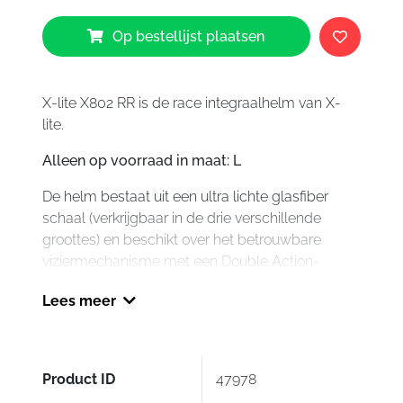
X-
Op bestellijst plaatsen
Lite
X802
RR
Replica
X-lite X802 RR is de race integraalhelm van X-
D.
lite.
Kent
Alleen op voorraad in maat: L
aantal
De helm bestaat uit een ultra lichte glasfiber
schaal (verkrijgbaar in de drie verschillende
groottes) en beschikt over het betrouwbare
viziermechanisme met een Double Action-
systeem en het efficiënte RAF Racing Air Flow-
Lees meer
ventilatiesysteem.
De uitneembare en te wassen binnenvoering is
gemaakt van temperatuur regulerende carbon
fibers en is anti bacterieel.
Product ID
47978
Het pinlock anti-condens vizier wordt standaard