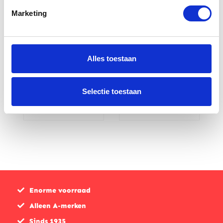
Marketing
Verheul
Verheul
Alles toestaan
motorhoes
motorhoes
917S
931TZ
Selectie toestaan
€
124,00
€
169,00
Enorme voorraad
Alleen A-merken
Sinds 1935