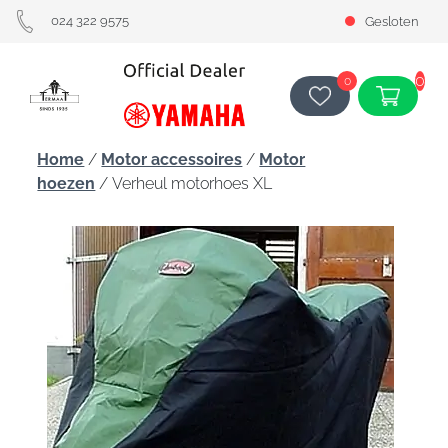
024 322 9575
Gesloten
0
0
Home
/
Motor accessoires
/
Motor
hoezen
/ Verheul motorhoes XL