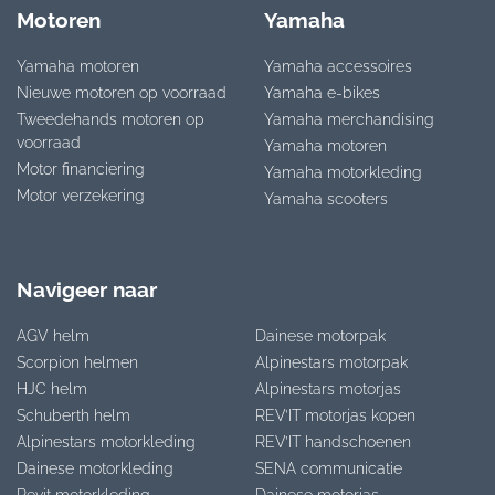
Motoren
Yamaha
Yamaha motoren
Yamaha accessoires
Nieuwe motoren op voorraad
Yamaha e-bikes
Tweedehands motoren op
Yamaha merchandising
voorraad
Yamaha motoren
Motor financiering
Yamaha motorkleding
Motor verzekering
Yamaha scooters
Navigeer naar
AGV helm
Dainese motorpak
Scorpion helmen
Alpinestars motorpak
HJC helm
Alpinestars motorjas
Schuberth helm
REV’IT motorjas kopen
Alpinestars motorkleding
REV’IT handschoenen
Dainese motorkleding
SENA communicatie