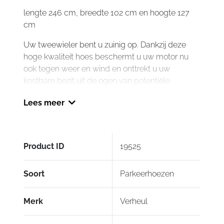
lengte 246 cm, breedte 102 cm en hoogte 127
cm
Uw tweewieler bent u zuinig op. Dankzij deze
hoge kwaliteit hoes beschermt u uw motor nu
ook tegen weer en wind en onttrekt u uw
kostbare bezit uit de ogen van potentiële
vandalen en dieven.
Lees meer
Gebruikte materialen zijn ademend, bestand
tegen weer en wind, voorkomt condensvorming
(extra corrosie/roest) onder de hoes en zijn
Product ID
19525
waterafstotend en luchtdoorlatend. Daarnaast
wordt uw kostbare bezit beschermd tegen de
schadelijke UV-straling, die de lak van uw
Soort
Parkeerhoezen
motorfiets aantast en op den duur dof laat lijken.
Merk
Verheul
Door de zeer goede ademende werking
voorkomt u condensvorming vanwege haar