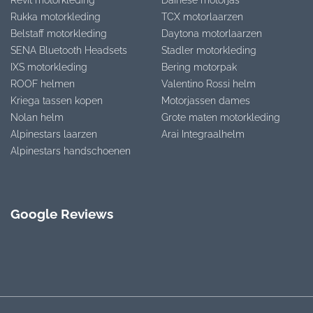
Revit motorkleding
Dainese motorjas
Rukka motorkleding
TCX motorlaarzen
Belstaff motorkleding
Daytona motorlaarzen
SENA Bluetooth Headsets
Stadler motorkleding
IXS motorkleding
Bering motorpak
ROOF helmen
Valentino Rossi helm
Kriega tassen kopen
Motorjassen dames
Nolan helm
Grote maten motorkleding
Alpinestars laarzen
Arai Integraalhelm
Alpinestars handschoenen
Google Reviews