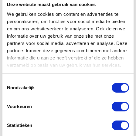
motor gerelateerd.
Deze website maakt gebruik van cookies
We gebruiken cookies om content en advertenties te
Geef bij u bestelling altijd u type motorfiets door,
personaliseren, om functies voor social media te bieden
zo kunnen wij u adviseren of dit de juist
en om ons websiteverkeer te analyseren. Ook delen we
passende hoes voor u motorfiets is.
informatie over uw gebruik van onze site met onze
partners voor social media, adverteren en analyse. Deze
partners kunnen deze gegevens combineren met andere
informatie die u aan ze heeft verstrekt of die ze hebben
Verheul
Verheul
verzameld op basis van uw gebruik van hun services.
motorhoes
motorhoes
917Z
911
Toestemmingsselectie
Noodzakelijk
€
124,00
€
150,00
Voorkeuren
Statistieken