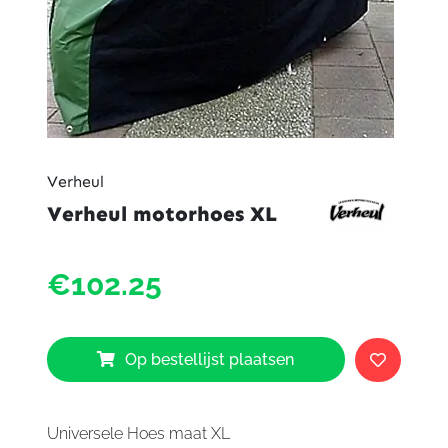
Verheul
Verheul motorhoes XL
Verheu
€102.25
motor
XL
aantal
Op bestellijst plaatsen
Universele Hoes maat XL