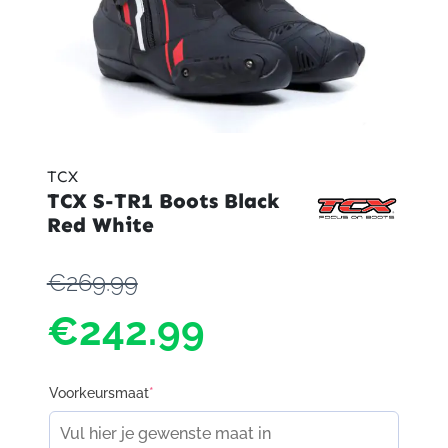
TCX
TCX S-TR1 Boots Black
Red White
€269.99
€242.99
Voorkeursmaat
*