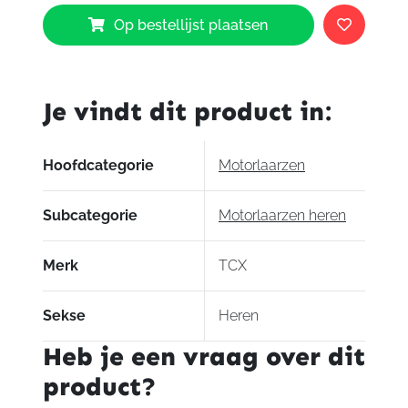
TCX
Op bestellijst plaatsen
S-
TR1
Boots
Black
Je vindt dit product in:
Red
White
aantal
Hoofdcategorie
Motorlaarzen
Subcategorie
Motorlaarzen heren
Merk
TCX
Sekse
Heren
Heb je een vraag over dit
product?