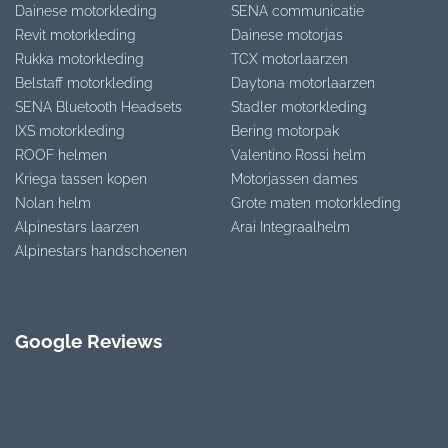
Dainese motorkleding
SENA communicatie
Revit motorkleding
Dainese motorjas
Rukka motorkleding
TCX motorlaarzen
Belstaff motorkleding
Daytona motorlaarzen
SENA Bluetooth Headsets
Stadler motorkleding
IXS motorkleding
Bering motorpak
ROOF helmen
Valentino Rossi helm
Kriega tassen kopen
Motorjassen dames
Nolan helm
Grote maten motorkleding
Alpinestars laarzen
Arai Integraalhelm
Alpinestars handschoenen
Google Reviews