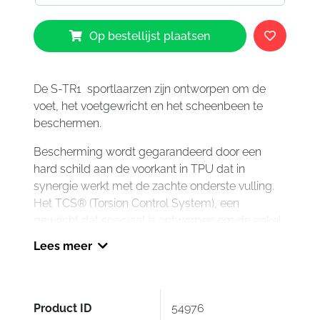
TCX
Op bestellijst plaatsen
S-
TR1
Boots
Black
De S-TR1 sportlaarzen zijn ontworpen om de
Red
voet, het voetgewricht en het scheenbeen te
White
beschermen.
aantal
Bescherming wordt gegarandeerd door een
hard schild aan de voorkant in TPU dat in
synergie werkt met de zachte onderste vulling.
Het TCS® (Torsion Control System), een
gewricht dat speciaal is ontworpen om de enkel
te begeleiden terwijl deze door zijn optimale
Lees meer
bewegingsbereik beweegt, begeleidt de
beweging van het voetgewricht en vermijdt zo
het risico van ongewenste verdraaiing ,
hyperextensie en hyperflexie.
Product ID
54976