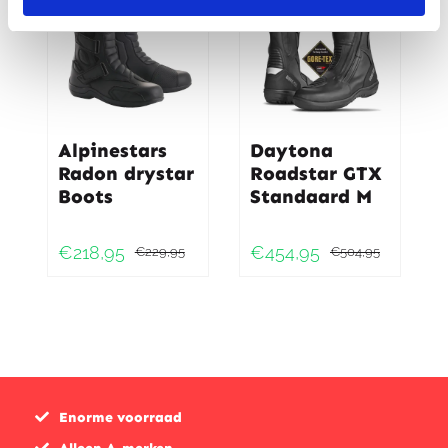
Alpinestars
Daytona
Radon drystar
Roadstar GTX
Boots
Standaard M
€
218,95
€
454,95
€
229,95
€
504,95
Oorspronkelijke
Huidige
Oorspr
Huidig
prijs
prijs
prijs
prijs
was:
is:
was:
is:
€229,95.
€218,95.
€504,9
€454,9
Enorme voorraad