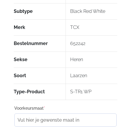
De Groundtrax®-zool heeft een speciaal
Subtype
Black Red White
ontworpen loopvlak dat zorgt voorperfecte grip
op de bedieningselementen van de
motorfiets en op asfalt, in alle
Merk
TCX
weersomstandigheden.
Bestelnummer
652242
Sekse
Heren
Soort
Laarzen
Type-Product
S-TR1 WP
Voorkeursmaat
*