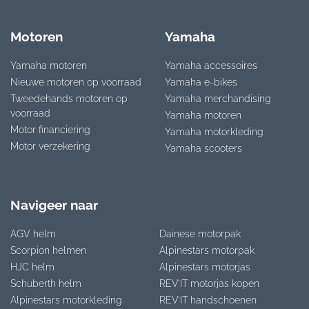
Motoren
Yamaha
Yamaha motoren
Yamaha accessoires
Nieuwe motoren op voorraad
Yamaha e-bikes
Tweedehands motoren op
Yamaha merchandising
voorraad
Yamaha motoren
Motor financiering
Yamaha motorkleding
Motor verzekering
Yamaha scooters
Navigeer naar
AGV helm
Dainese motorpak
Scorpion helmen
Alpinestars motorpak
HJC helm
Alpinestars motorjas
Schuberth helm
REV’IT motorjas kopen
Alpinestars motorkleding
REV’IT handschoenen