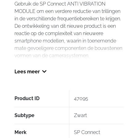
Gebruik de SP Connect ANTI VIBRATION
MODULE om een verdere reductie van trillingen
in de verschillende frequentiebereiken te krijgen.
De ontwikkeling van dit nieuwe product is een
reactie op de complexiteit van nieuwere
smartphone modellen, waarin in toenemende
mate gevoeligere componenten de bouwstenen
vormen van de camerasystemen.
De speciaal hiervoor ontwikkelde elastomeer
Lees meer
inlay werkt dempend in alle richtingen en houdt
daardoor tot 60 % tegen van de trillingen (bijv.
van de motor van de motorfiets) die invloed
zouden kunnen hebben op de mechanische
Product ID
47095
beeldstabilisator van de camera.
Subtype
Zwart
Je smartphone is hierdoor niet alleen beter
beschermd, maar blijft stabiel gemonteerd,
waardoor je tijdens de rit zonder problemen kan
Merk
SP Connect