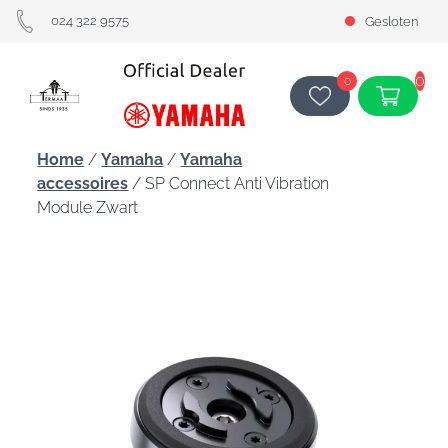
024 322 9575
Gesloten
0
0
Home
/
Yamaha
/
Yamaha
accessoires
/ SP Connect Anti Vibration
Module Zwart