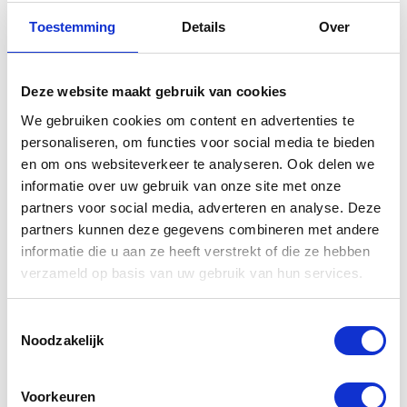
Toestemming
Details
Over
Deze website maakt gebruik van cookies
We gebruiken cookies om content en advertenties te
personaliseren, om functies voor social media te bieden
en om ons websiteverkeer te analyseren. Ook delen we
informatie over uw gebruik van onze site met onze
partners voor social media, adverteren en analyse. Deze
Yamaha
Yamaha
partners kunnen deze gegevens combineren met andere
Uitlaat
Yamalube GL
informatie die u aan ze heeft verstrekt of die ze hebben
origineel
5 Rear Axle
verzameld op basis van uw gebruik van hun services.
Yamaha MT-
Oil 80w90
01
Yamalube
Toestemmingsselectie
Noodzakelijk
€
1.464,00
€
17,00
Voorkeuren