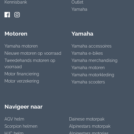
Kennisbank
Outlet
Yamaha
Motoren
Yamaha
Yamaha motoren
Yamaha accessoires
Nieuwe motoren op voorraad
Yamaha e-bikes
Tweedehands motoren op
Yamaha merchandising
voorraad
Yamaha motoren
Motor financiering
Yamaha motorkleding
Motor verzekering
Yamaha scooters
Navigeer naar
AGV helm
Dainese motorpak
Scorpion helmen
Alpinestars motorpak
HJC helm
Alpinestars motorjas