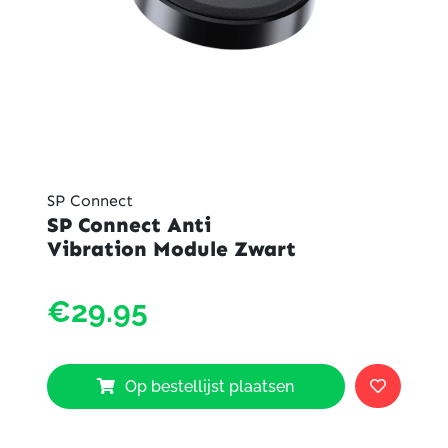
SP Connect
SP Connect Anti
Vibration Module Zwart
SP
€29.95
Conne
Anti
Vibrat
Modul
Op bestellijst plaatsen
Zwart
aantal