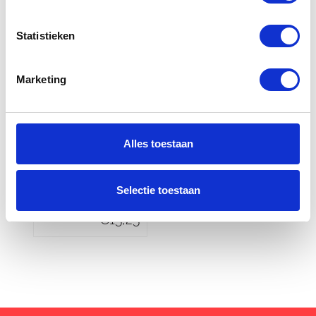
Statistieken
Marketing
Yamaha
Yamaha Quick
Alles toestaan
Prisma Silicon
Tyre Repair
Spray
Yamalube
Yamalube
Selectie toestaan
€
10,25
€
15,25