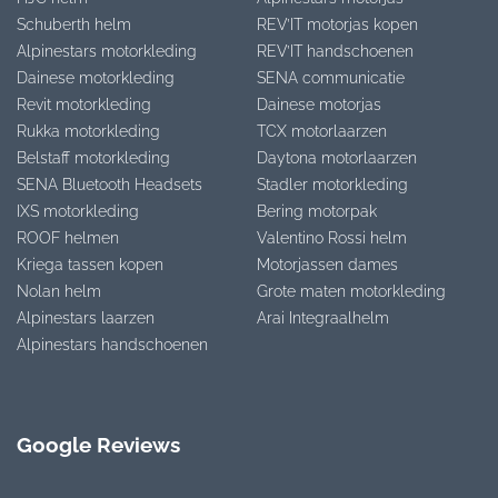
Schuberth helm
REV’IT motorjas kopen
Alpinestars motorkleding
REV’IT handschoenen
Dainese motorkleding
SENA communicatie
Revit motorkleding
Dainese motorjas
Rukka motorkleding
TCX motorlaarzen
Belstaff motorkleding
Daytona motorlaarzen
SENA Bluetooth Headsets
Stadler motorkleding
IXS motorkleding
Bering motorpak
ROOF helmen
Valentino Rossi helm
Kriega tassen kopen
Motorjassen dames
Nolan helm
Grote maten motorkleding
Alpinestars laarzen
Arai Integraalhelm
Alpinestars handschoenen
Google Reviews