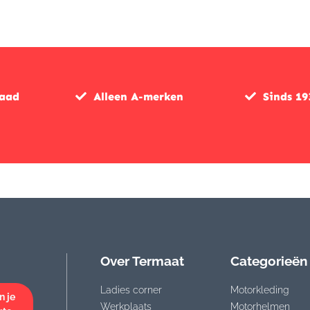
raad
Alleen A-merken
Sinds 19
Over Termaat
Categorieën
Ladies corner
Motorkleding
n je
Werkplaats
Motorhelmen