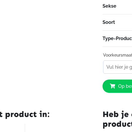
Sekse
– Capta-mod
Soort
Type-Produc
Voorkeursmaa
Sidi
Op bes
Orion
GTX
Boots
Black
t product in:
Heb je 
aantal
produc