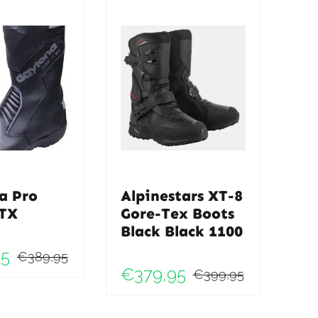
a Pro
Alpinestars XT-8
GTX
Gore-Tex Boots
Black Black 1100
95
€
389,95
Oorspronkelijke
Huidige
€
379,95
€
399,95
Oorspronk
Huidige
prijs
prijs
prijs
prijs