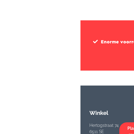
Enorme voor
Winkel
Hertogstraat 74
Pla
6511 SE