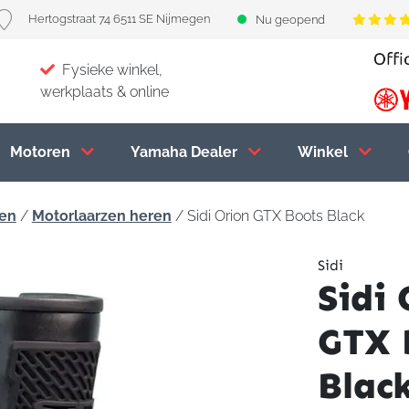
Hertogstraat 74 6511 SE Nijmegen
Nu geopend
Fysieke winkel,
werkplaats & online
Motoren
Yamaha Dealer
Winkel
zen
/
Motorlaarzen heren
/ Sidi Orion GTX Boots Black
Sidi
Sidi 
GTX 
Blac