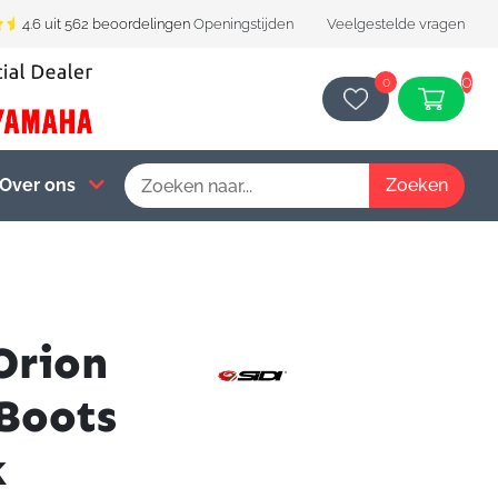
4.6 uit 562 beoordelingen
Openingstijden
Veelgestelde vragen
0
0
Over ons
Orion
Boots
k