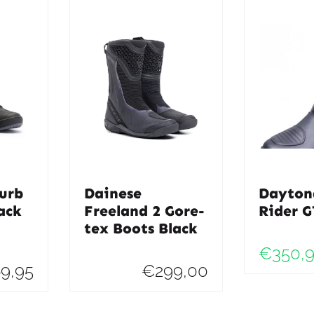
urb
Dainese
Dayton
ack
Freeland 2 Gore-
Rider 
tex Boots Black
€
350,
69,95
€
299,00