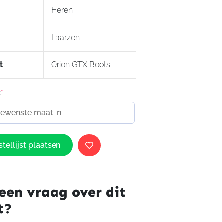
Heren
el
Laarzen
t
Orion GTX Boots
t
*
tellijst plaatsen
een vraag over dit
t?