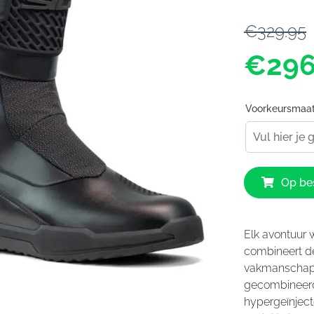
€329.95
€296
Voorkeursmaa
Sidi
Op bes
Orion
GTX
Boots
Black
Elk avontuur 
aantal
combineert d
vakmanschap. 
gecombineer
hypergeïnject