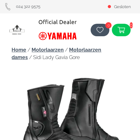
024 322 9575
Gesloten
0
0
Home
/
Motorlaarzen
/
Motorlaarzen
dames
/ Sidi Lady Gavia Gore