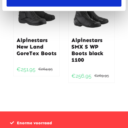
Alpinestars
Alpinestars
New Land
SMX S WP
GoreTex Boots
Boots black
1100
€
251,95
€
264,95
Oorspronkelijke
Huidige
€
256,95
€
269,95
Oorspr
Huidig
prijs
prijs
prijs
prijs
was:
is:
was:
is:
€264,95.
€251,95.
€269,9
€256,9
Enorme voorraad