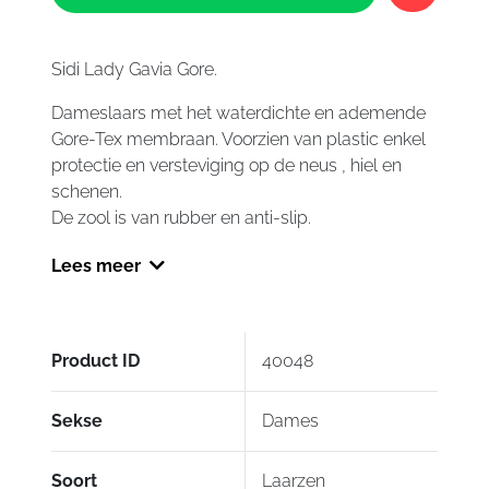
Gavia
Gore
aantal
Sidi Lady Gavia Gore.
Dameslaars met het waterdichte en ademende
Gore-Tex membraan. Voorzien van plastic enkel
protectie en versteviging op de neus , hiel en
schenen.
De zool is van rubber en anti-slip.
Lees meer
Product ID
40048
Sekse
Dames
Soort
Laarzen