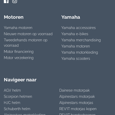
Motoren
Yamaha
Yamaha motoren
Yamaha accessoires
Nieuwe motoren op voorraad
Yamaha e-bikes
Tweedehands motoren op
Yamaha merchandising
voorraad
Yamaha motoren
Motor financiering
Yamaha motorkleding
Motor verzekering
Yamaha scooters
Navigeer naar
AGV helm
Dainese motorpak
Scorpion helmen
Alpinestars motorpak
HJC helm
Alpinestars motorjas
Schuberth helm
REV’IT motorjas kopen
Alpinestars motorkleding
REV’IT handschoenen