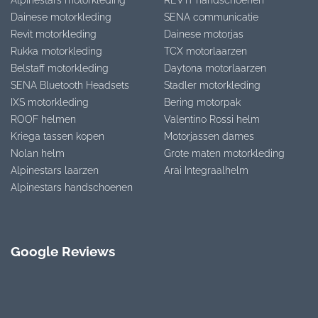
Dainese motorkleding
SENA communicatie
Revit motorkleding
Dainese motorjas
Rukka motorkleding
TCX motorlaarzen
Belstaff motorkleding
Daytona motorlaarzen
SENA Bluetooth Headsets
Stadler motorkleding
IXS motorkleding
Bering motorpak
ROOF helmen
Valentino Rossi helm
Kriega tassen kopen
Motorjassen dames
Nolan helm
Grote maten motorkleding
Alpinestars laarzen
Arai Integraalhelm
Alpinestars handschoenen
Google Reviews