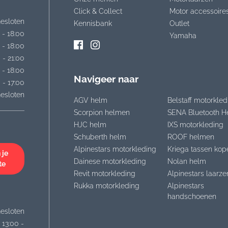
Click & Collect
Motor accessoire
esloten
Kennisbank
Outlet
 - 18:00
Yamaha
 - 18:00
 - 21:00
 - 18:00
Navigeer naar
 - 17:00
esloten
AGV helm
Belstaff motorkled
Scorpion helmen
SENA Bluetooth H
HJC helm
IXS motorkleding
Schuberth helm
ROOF helmen
Alpinestars motorkleding
Kriega tassen kop
 je
Dainese motorkleding
Nolan helm
te
Revit motorkleding
Alpinestars laarze
Rukka motorkleding
Alpinestars
handschoenen
esloten
 13:00 -