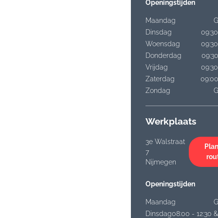
Openingstijden
Maandag
G
Dinsdag
09:30
Woensdag
09:30
Donderdag
09:30
Vrijdag
09:30
Zaterdag
09:00
Zondag
G
Werkplaats
3e Walstraat
Plan
7
rou
Nijmegen
Openingstijden
Maandag
G
Dinsdag
08:00 - 12:30 &