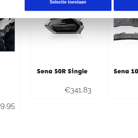
Selectie toestaan
Sena 50R Single
Sena 1
€
341,83
39,95