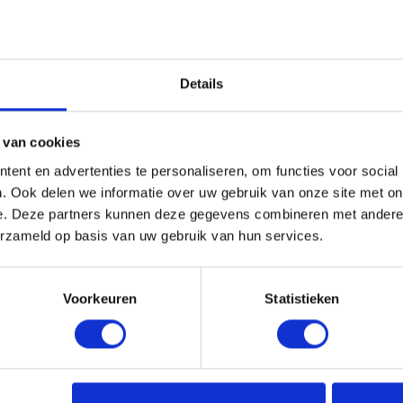
HD Voice enab
CAPTCHA
BATTERY
Details
Talk Time: up 
Charging Time
Quick Chargin
 van cookies
hours interc
ent en advertenties te personaliseren, om functies voor social
Charging Tempe
. Ook delen we informatie over uw gebruik van onze site met on
Type: Lithium
e. Deze partners kunnen deze gegevens combineren met andere i
erzameld op basis van uw gebruik van hun services.
erde producten
Voorkeuren
Statistieken