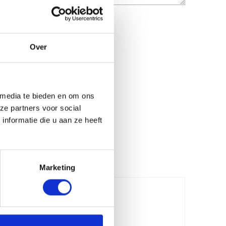
led for high-quality phone call audio
Over
to 14 hours
: 1.5 hours
g: 30 minutes of charging equals 4
om
 media te bieden en om ons
rature: 0 °C – 45 °C (32 °F – 113 °F)
ze partners voor social
 Polymer Battery
nformatie die u aan ze heeft
Marketing