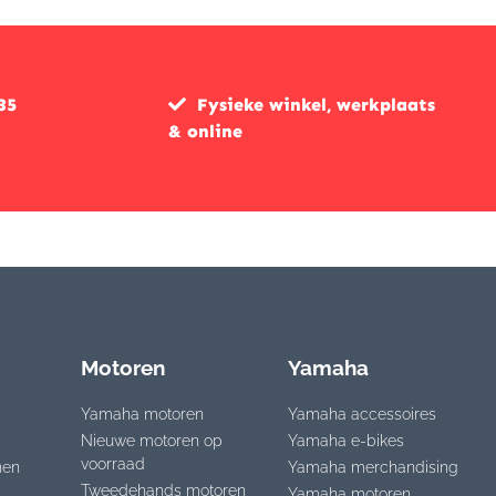
35
Fysieke winkel, werkplaats
& online
Motoren
Yamaha
Yamaha motoren
Yamaha accessoires
Nieuwe motoren op
Yamaha e-bikes
voorraad
nen
Yamaha merchandising
Tweedehands motoren
Yamaha motoren