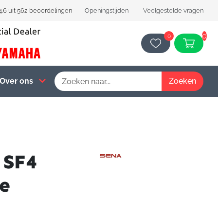
4.6 uit 562 beoordelingen
Openingstijden
Veelgestelde vragen
0
0
Over ons
 SF4
le
Sena