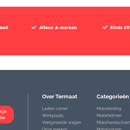
raad
Alleen A-merken
Sinds 19
Over Termaat
Categorieën
Ladies corner
Motorkleding
n je
Werkplaats
Motorhelmen
ute
Veelgestelde vragen
Motorhandschoe
Onze merken
Motorlaarzen