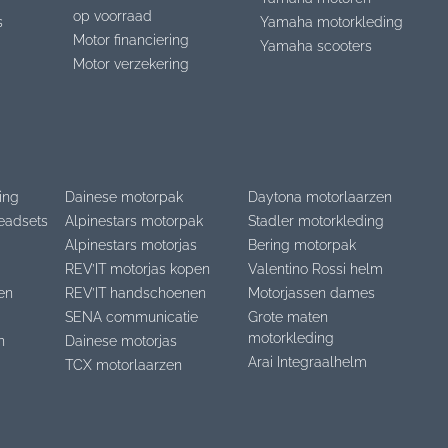
op voorraad
s
Yamaha motorkleding
Motor financiering
Yamaha scooters
Motor verzekering
ing
Dainese motorpak
Daytona motorlaarzen
eadsets
Alpinestars motorpak
Stadler motorkleding
Alpinestars motorjas
Bering motorpak
REV’IT motorjas kopen
Valentino Rossi helm
en
REV’IT handschoenen
Motorjassen dames
SENA communicatie
Grote maten
motorkleding
n
Dainese motorjas
Arai Integraalhelm
TCX motorlaarzen