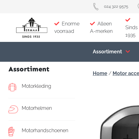
024 322 9575
Enorme
Alleen
Sinds
voorraad
A-merken
1935
Assortiment
Assortiment
Home
/
Motor acce
Motorkleding
Motorhelmen
Motorhandschoenen