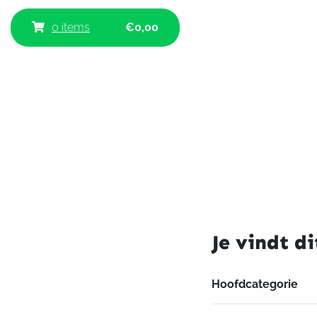
0 items
€
0,00
Je vindt di
Hoofdcategorie