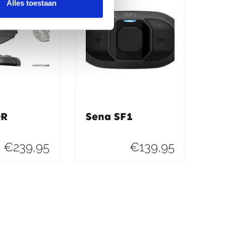
Alles toestaan
0R
Sena SF1
€
239,95
€
139,95