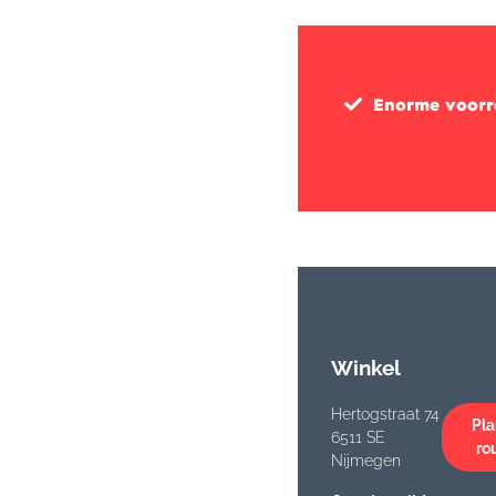
Enorme voor
Winkel
Hertogstraat 74
Pla
6511 SE
ro
Nijmegen