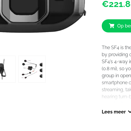
€221.8
Op bes
The SF4 is the
by providing 
SF4’s 4-way i
(0.8 mi), so 
group in open
smartphone co
streaming, ta
hearing turn-
importantly, r
intercom simu
Lees meer
Multitasking™ 
capabilities, y