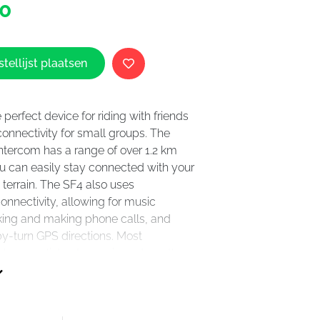
0
SF4
Single
aantal
tellijst plaatsen
 perfect device for riding with friends
connectivity for small groups. The
ntercom has a range of over 1.2 km
you can easily stay connected with your
 terrain. The SF4 also uses
nnectivity, allowing for music
king and making phone calls, and
by-turn GPS directions. Most
iders can listen to music and use the
ltaneously, using the Audio
feature. Plus, with the Quick Charging
ou will be ready to start your ride in no