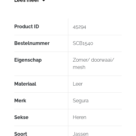
Lees meer
met zijn unieke binnenvoering.
Product ID
45294
Bestelnummer
SCB1540
Eigenschap
Zomer/ doorwaai/
mesh
Materiaal
Leer
Merk
Segura
Sekse
Heren
Soort
Jassen