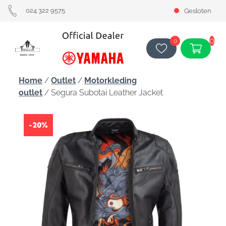
024 322 9575
Gesloten
0
0
Home
/
Outlet
/
Motorkleding
outlet
/ Segura Subotai Leather Jacket
-20%