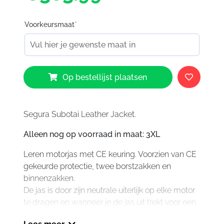
Voorkeursmaat
*
Segura
Op bestellijst plaatsen
Subotai
Leather
Jacket
aantal
Segura Subotai Leather Jacket.
Alleen nog op voorraad in maat: 3XL
Leren motorjas met CE keuring. Voorzien van CE
gekeurde protectie, twee borstzakken en
binnenzakken.
De jas is door zijn neutrale uiterlijk op elke motor
te dragen en wanneer je de jas uit trekt voor een
kleine break, is de Subotai een echte blikvanger