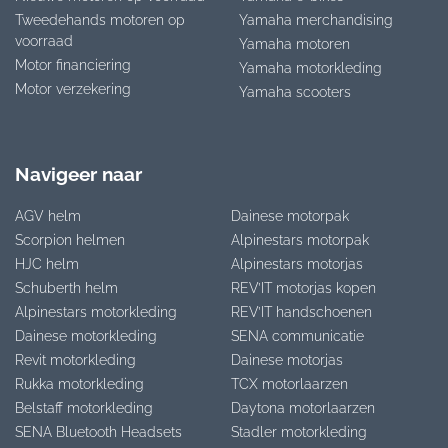
Tweedehands motoren op
Yamaha merchandising
voorraad
Yamaha motoren
Motor financiering
Yamaha motorkleding
Motor verzekering
Yamaha scooters
Navigeer naar
AGV helm
Dainese motorpak
Scorpion helmen
Alpinestars motorpak
HJC helm
Alpinestars motorjas
Schuberth helm
REV’IT motorjas kopen
Alpinestars motorkleding
REV’IT handschoenen
Dainese motorkleding
SENA communicatie
Revit motorkleding
Dainese motorjas
Rukka motorkleding
TCX motorlaarzen
Belstaff motorkleding
Daytona motorlaarzen
SENA Bluetooth Headsets
Stadler motorkleding