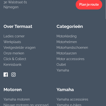
3e Walstraat 61
Plan je route
Nijmegen
Over Termaat
Categorieën
Ladies corner
Motorkleding
Werkplaats
Motorhelmen
Veelgestelde vragen
Motorhandschoenen
Onze merken
Motorlaarzen
Click & Collect
Motor accessoires
Kennisbank
Outlet
Yamaha
Motoren
Yamaha
Yamaha motoren
Yamaha accessoires
Nieuwe motoren op voorraad
Yamaha e-bikes