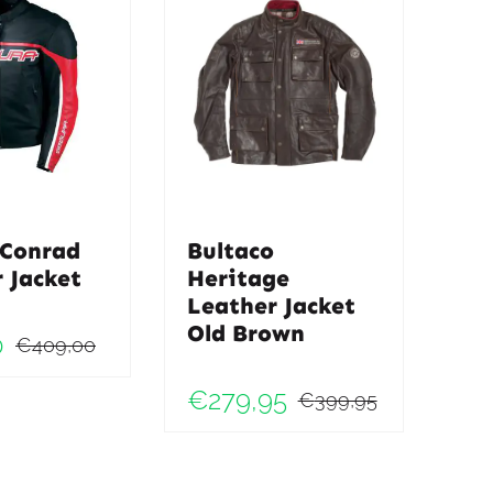
 Conrad
Bultaco
 Jacket
Heritage
Leather Jacket
Old Brown
0
€
409,00
ke
Oorspronkelijke
Huidige
€
279,95
prijs
prijs
€
399,95
Oorspronk
Huidige
was:
is:
prijs
prijs
€409,00.
€99,00.