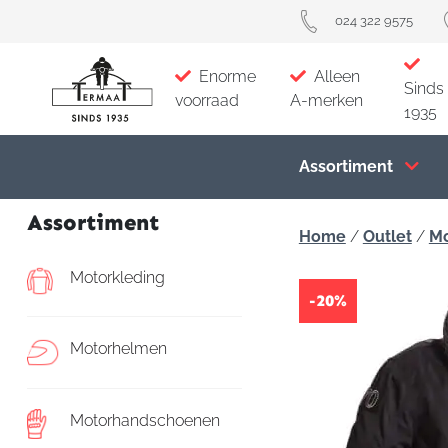
024 322 9575
Enorme
Alleen
Sinds
voorraad
A-merken
1935
Assortiment
Assortiment
Home
/
Outlet
/
Mo
Motorkleding
-20%
Motorhelmen
Motorhandschoenen