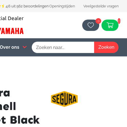
4.6 uit 562 beoordelingen
Openingstijden
Veelgestelde vragen
0
0
Over ons
ra
ell
et Black