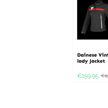
Dainese Vin
lady Jacket
€
159,95
€
1