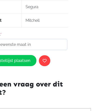
Segura
t
Mitchell
t
*
tellijst plaatsen
een vraag over dit
t?