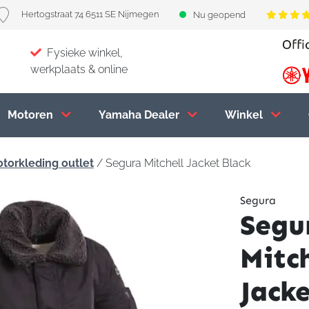
Hertogstraat 74 6511 SE Nijmegen
Nu geopend
Fysieke winkel,
werkplaats & online
Motoren
Yamaha Dealer
Winkel
torkleding outlet
/ Segura Mitchell Jacket Black
Segura
Segu
Mitch
Jack