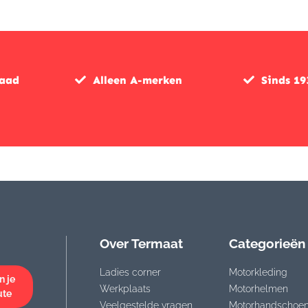
raad
Alleen A-merken
Sinds 19
Over Termaat
Categorieën
Ladies corner
Motorkleding
n je
Werkplaats
Motorhelmen
ute
Veelgestelde vragen
Motorhandschoe