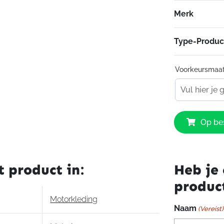
Merk
Type-Produc
Voorkeursmaa
Segura
Op bes
Mitchell
Jacket
Black
aantal
t product in:
Heb je 
produc
Motorkleding
Naam
(Vereist)