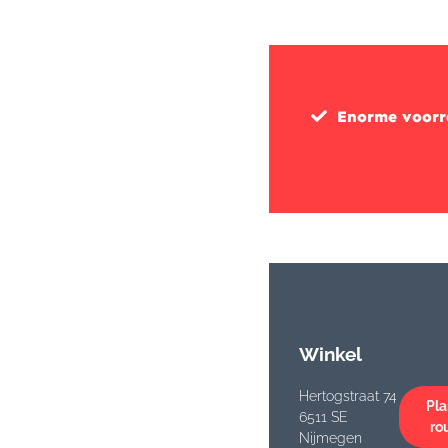
Enorme voor
Winkel
Hertogstraat 74
Pla
6511 SE
ro
Nijmegen