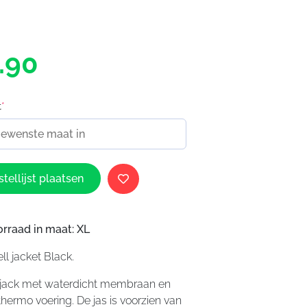
.90
t
*
tellijst plaatsen
orraad in maat: XL
ll jacket Black.
enjack met waterdicht membraan en
hermo voering. De jas is voorzien van