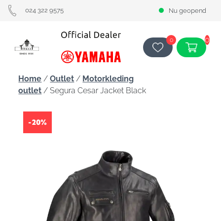
024 322 9575
Nu geopend
0
0
Home
/
Outlet
/
Motorkleding
outlet
/ Segura Cesar Jacket Black
-20%