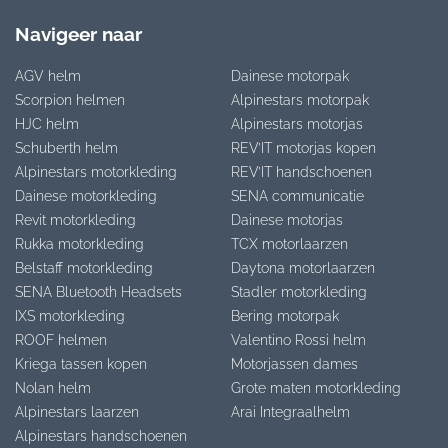
Navigeer naar
AGV helm
Dainese motorpak
Scorpion helmen
Alpinestars motorpak
HJC helm
Alpinestars motorjas
Schuberth helm
REV’IT motorjas kopen
Alpinestars motorkleding
REV’IT handschoenen
Dainese motorkleding
SENA communicatie
Revit motorkleding
Dainese motorjas
Rukka motorkleding
TCX motorlaarzen
Belstaff motorkleding
Daytona motorlaarzen
SENA Bluetooth Headsets
Stadler motorkleding
IXS motorkleding
Bering motorpak
ROOF helmen
Valentino Rossi helm
Kriega tassen kopen
Motorjassen dames
Nolan helm
Grote maten motorkleding
Alpinestars laarzen
Arai Integraalhelm
Alpinestars handschoenen