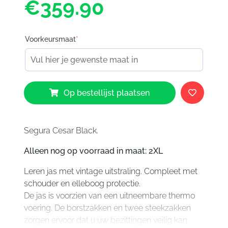
€359.90
Voorkeursmaat
*
Segura
Op bestellijst plaatsen
Cesar
Jacket
Black
aantal
Segura Cesar Black.
Alleen nog op voorraad in maat: 2XL
Leren jas met vintage uitstraling. Compleet met
schouder en elleboog protectie.
De jas is voorzien van een uitneembare thermo
voering. De borstzakken en twee steekzakken
zorgen ervoor dat u uw bezittingen veilig kan