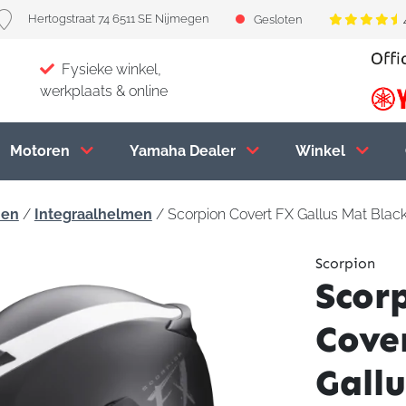
Hertogstraat 74 6511 SE Nijmegen
Gesloten
Fysieke winkel,
werkplaats & online
Motoren
Yamaha Dealer
Winkel
men
/
Integraalhelmen
/ Scorpion Covert FX Gallus Mat Blac
Scorpion
Scor
Cove
Gall