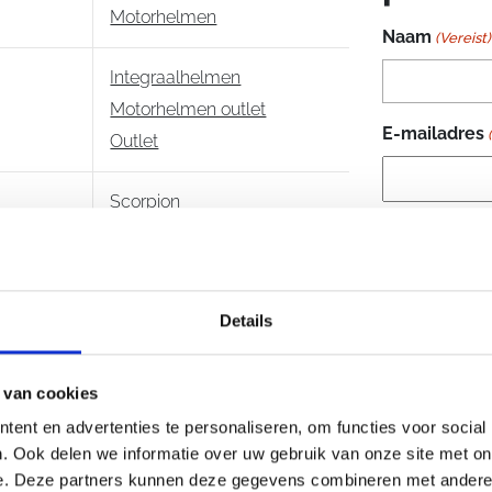
aantal
afscheu
Motorhelmen
Naam
(Vereist)
zichtba
Speedvi
Integraalhelmen
condens
Motorhelmen outlet
Kwikwic
E-mailadres
Outlet
tempera
en droo
weer. Bi
Scorpion
verwijd
Je vraag
(Vere
Kwikfit
de meest
Ademdefl
Details
bepaald
vermind
3 schaa
 van cookies
Materiaa
ent en advertenties te personaliseren, om functies voor social
polyresi
. Ook delen we informatie over uw gebruik van onze site met on
Sluiting
e. Deze partners kunnen deze gegevens combineren met andere i
Standaa