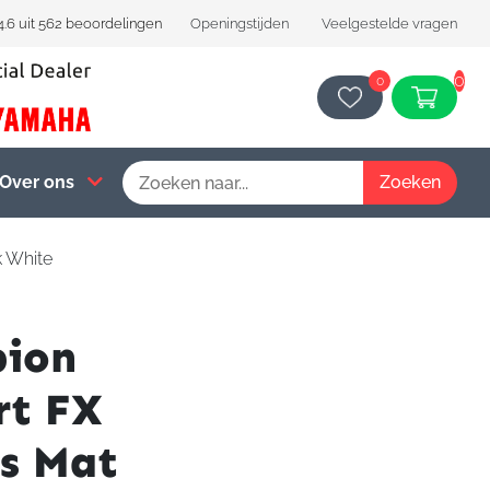
4.6 uit 562 beoordelingen
Openingstijden
Veelgestelde vragen
0
0
Over ons
k White
pion
rt FX
us Mat