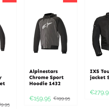
Alpinestars
IXS Tou
y
Chrome Sport
jacket 
et
Hoodie 1432
€
279,9
€
159,95
€
199,95
Oorspronkelij
Huidige
89,95
Oorspronkelijke
Huidige