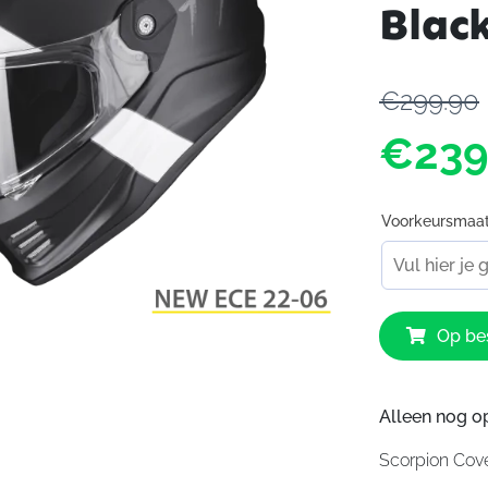
Blac
€299.90
€239
Voorkeursmaa
Scorpion
Op bes
Covert
FX
Gallus
Mat
Alleen nog o
Black
Scorpion Cov
White