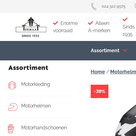
024 322 9575
Enorme
Alleen
Sinds
voorraad
A-merken
1935
Assortiment
Assortiment
Home
/
Motorhel
Motorkleding
-20%
Motorhelmen
Motorhandschoenen