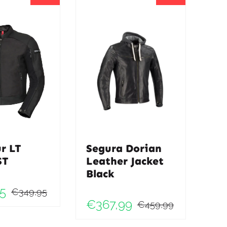
r LT
Segura Dorian
ST
Leather Jacket
Black
5
€
349,95
Oorspronkelijke
Huidige
€
367,99
€
459,99
ke
Oorspronk
Huidige
prijs
prijs