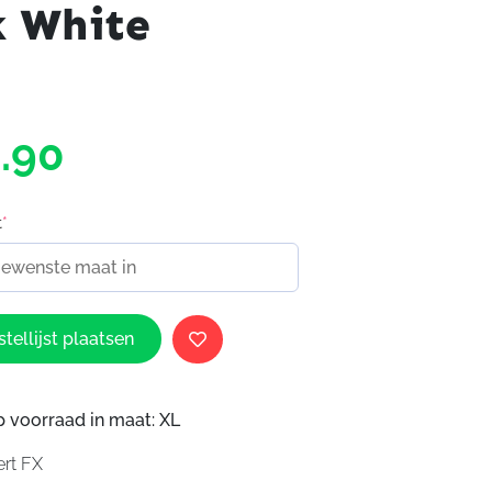
k White
.90
t
*
tellijst plaatsen
p voorraad in maat: XL
ert FX