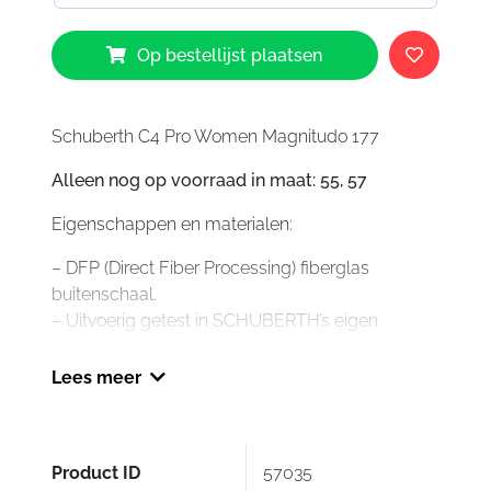
Schuberth
Op bestellijst plaatsen
C4
Pro
Women
Magnitudo
Schuberth C4 Pro Women Magnitudo 177
177
Alleen nog op voorraad in maat: 55, 57
aantal
Eigenschappen en materialen:
– DFP (Direct Fiber Processing) fiberglas
buitenschaal.
– Uitvoerig getest in SCHUBERTH’s eigen
windtunnel.
– Inclusief Pinlock® 120 anti-condens vizier.
Lees meer
– Polycarbonaat vizier met optische zichtklasse 1
(geen vervorming). Snel verwisselbaar door
middel van het Quick-Release-Systeem.
Product ID
57035
– Geïntegreerd zonevizier gemaakt van