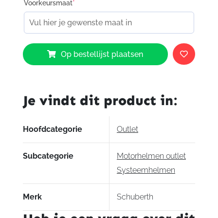
Voorkeursmaat
*
Schuberth
Op bestellijst plaatsen
C4
Pro
Women
Magnitudo
Je vindt dit product in:
177
aantal
Hoofdcategorie
Outlet
Subcategorie
Motorhelmen outlet
Systeemhelmen
Merk
Schuberth