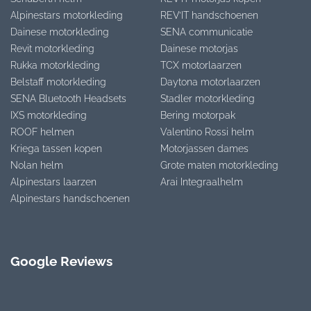
Alpinestars motorkleding
REV’IT handschoenen
Dainese motorkleding
SENA communicatie
Revit motorkleding
Dainese motorjas
Rukka motorkleding
TCX motorlaarzen
Belstaff motorkleding
Daytona motorlaarzen
SENA Bluetooth Headsets
Stadler motorkleding
IXS motorkleding
Bering motorpak
ROOF helmen
Valentino Rossi helm
Kriega tassen kopen
Motorjassen dames
Nolan helm
Grote maten motorkleding
Alpinestars laarzen
Arai Integraalhelm
Alpinestars handschoenen
Google Reviews