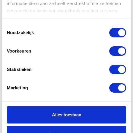
informatie die u aan ze heeft verstrekt of die ze hebben
producten
verzameld op basis van uw gebruik van hun services.
Toestemmingsselectie
-35%
-55%
Noodzakelijk
Voorkeuren
Statistieken
Shark Skwal
HJC RPHA ST
Marketing
Matador Black
Twocut
Red Silver KRS
MC10SF
€
169,00
€
189,00
€
259,99
€
419,95
Alles toestaan
Oorspronkelijke
Huidige
Oorspr
Huidig
prijs
prijs
prijs
prijs