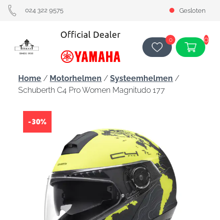
024 322 9575
Gesloten
0
0
Home
/
Motorhelmen
/
Systeemhelmen
/
Schuberth C4 Pro Women Magnitudo 177
-30%