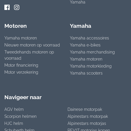
Yamaha
Motoren
Yamaha
Yamaha motoren
Yamaha accessoires
Nieuwe motoren op voorraad
Yamaha e-bikes
Tweedehands motoren op
Yamaha merchandising
voorraad
Yamaha motoren
Motor financiering
Yamaha motorkleding
Motor verzekering
Yamaha scooters
Navigeer naar
AGV helm
Dainese motorpak
Scorpion helmen
Alpinestars motorpak
HJC helm
Alpinestars motorjas
Schuberth helm
REV’IT motorjas kopen