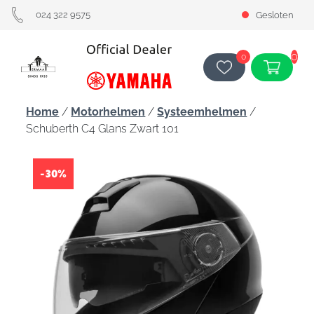
024 322 9575
Gesloten
0
0
Home
/
Motorhelmen
/
Systeemhelmen
/
Schuberth C4 Glans Zwart 101
-30%