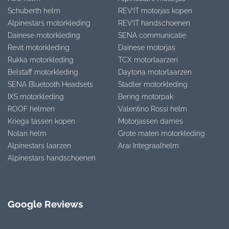
Schuberth helm
REV’IT motorjas kopen
Alpinestars motorkleding
REV’IT handschoenen
Dainese motorkleding
SENA communicatie
Revit motorkleding
Dainese motorjas
Rukka motorkleding
TCX motorlaarzen
Belstaff motorkleding
Daytona motorlaarzen
SENA Bluetooth Headsets
Stadler motorkleding
IXS motorkleding
Bering motorpak
ROOF helmen
Valentino Rossi helm
Kriega tassen kopen
Motorjassen dames
Nolan helm
Grote maten motorkleding
Alpinestars laarzen
Arai Integraalhelm
Alpinestars handschoenen
Google Reviews