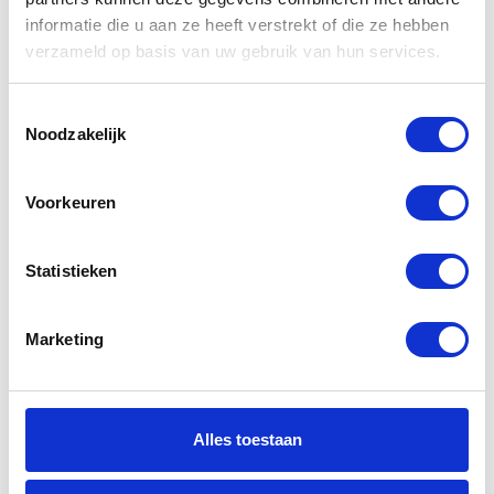
producten
informatie die u aan ze heeft verstrekt of die ze hebben
verzameld op basis van uw gebruik van hun services.
-34%
-43%
Toestemmingsselectie
Noodzakelijk
Voorkeuren
Statistieken
Shark Speed R
HJC RPHA ST
2 Sauer KRW
Knuckle
Marketing
MC5SF
€
249,95
€
379,99
Oorspronkelijke
Huidige
€
239,00
€
419,95
Oorspr
Huidig
prijs
prijs
Alles toestaan
prijs
prijs
was:
is: