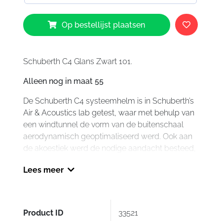
Schuberth
Op bestellijst plaatsen
C4
Glans
Zwart
101
Schuberth C4 Glans Zwart 101.
aantal
Alleen nog in maat 55
De Schuberth C4 systeemhelm is in Schuberth’s
Air & Acoustics lab getest, waar met behulp van
een windtunnel de vorm van de buitenschaal
aerodynamisch geoptimaliseerd werd. Ook aan
de akoestiek werd de nodige aandacht besteed,
met het oog op vermindering van windgeruis.
Lees meer
Het lage gewicht van de glasvezel buitenschaal
en de aerodynamische eigenschappen zorgen
ervoor dat de C4 ook voor de sportieve rijder een
uitkomst is. Mooi meegenomen daarbij is het
Product ID
33521
anticondensvizier met zijn grote blikveld, zelfs als