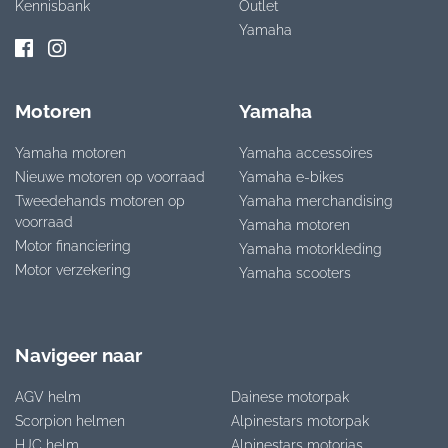
Kennisbank
Outlet
Yamaha
Motoren
Yamaha
Yamaha motoren
Yamaha accessoires
Nieuwe motoren op voorraad
Yamaha e-bikes
Tweedehands motoren op
Yamaha merchandising
voorraad
Yamaha motoren
Motor financiering
Yamaha motorkleding
Motor verzekering
Yamaha scooters
Navigeer naar
AGV helm
Dainese motorpak
Scorpion helmen
Alpinestars motorpak
HJC helm
Alpinestars motorjas