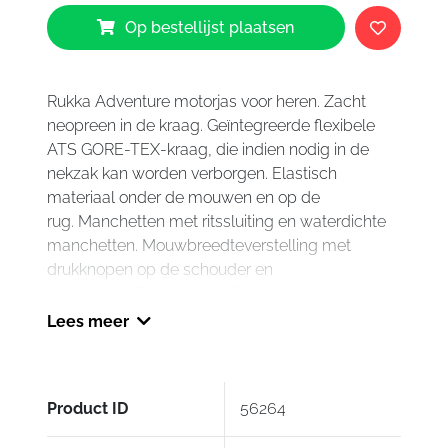
Rukka
Op bestellijst plaatsen
Ecuado-
R
Jacket
Grey
Rukka Adventure motorjas voor heren. Zacht
Red
neopreen in de kraag. Geïntegreerde flexibele
aantal
ATS GORE-TEX-kraag, die indien nodig in de
nekzak kan worden verborgen. Elastisch
materiaal onder de mouwen en op de
rug. Manchetten met ritssluiting en waterdichte
manchetten. Mouwbreedteverstelling met
drukknopen op de schouder en
onderarm. Klittenbandsluiting aan zoom en
manchetten. Kruisband en verbindingsketting
Lees meer
rond de taille naar de broek. Verstelbare riem
aan de zijkanten van het lichaam. Duurzaam,
100% ademend, wind- en waterdicht GORE-TEX
Product ID
56264
Pro CORDURA® 3-laags laminaat als
buitenmateriaal. Slijtvaste CORDURA® 1500D