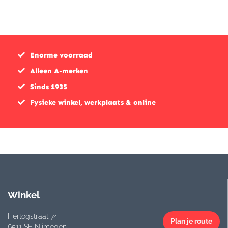
was:
is:
€479,9
€383,9
€219,95.
€209,95.
Enorme voorraad
Alleen A-merken
Sinds 1935
Fysieke winkel, werkplaats & online
Winkel
Hertogstraat 74
Plan je route
6511 SE Nijmegen