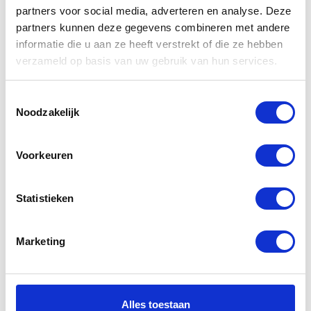
partners voor social media, adverteren en analyse. Deze
Gerelateerde
partners kunnen deze gegevens combineren met andere
informatie die u aan ze heeft verstrekt of die ze hebben
producten
verzameld op basis van uw gebruik van hun services.
Toestemmingsselectie
-20%
-52%
Noodzakelijk
Voorkeuren
Statistieken
Alpinestars
IXS Laila LD
Marketing
Gal women’s
Jacket Ladies
leather jacket
Black
Mood Indigo
€
159,95
Alles toestaan
€
329,95