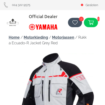
024 322 9575
Gesloten
0
0
Home
/
Motorkleding
/
Motorjassen
/ Rukk
a Ecuado-R Jacket Grey Red