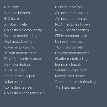
AGV helm
Dainese motorpak
Scorpion helmen
Alpinestars motorpak
HJC helm
Alpinestars motorjas
Schuberth helm
REV’IT motorjas kopen
Alpinestars motorkleding
REV’IT handschoenen
Dainese motorkleding
SENA communicatie
Revit motorkleding
Dainese motorjas
Rukka motorkleding
TCX motorlaarzen
Belstaff motorkleding
Daytona motorlaarzen
SENA Bluetooth Headsets
Stadler motorkleding
IXS motorkleding
Bering motorpak
ROOF helmen
Valentino Rossi helm
Kriega tassen kopen
Motorjassen dames
Nolan helm
Grote maten motorkleding
Alpinestars laarzen
Arai Integraalhelm
Alpinestars handschoenen