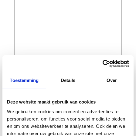
op de schouder en onderarm.
Verstelbare riem aan de zijkanten van het
lichaam.
Functionaliteit en accessoires
Manchetten met ritssluiting en waterdichte
manchetten.
Geïntegreerde flexibele ATS GORE-TEX-
kraag, die indien nodig in de nekzak kan
CAPTCHA
worden verborgen.
Toestemming
Details
Over
Elastisch materiaal onder de mouwen en
op de rug.
Zacht neopreen in de kraag.
Deze website maakt gebruik van cookies
10% prijstoeslag op maat 62, 64, 66
We gebruiken cookies om content en advertenties te
personaliseren, om functies voor social media te bieden
en om ons websiteverkeer te analyseren. Ook delen we
informatie over uw gebruik van onze site met onze