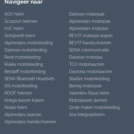
Navigeer naar
AGV helm
Dainese motorpak
Scorpion helmen
Alpinestars motorpak
HJC helm
Alpinestars motorjas
Schuberth helm
REV’IT motorjas kopen
Alpinestars motorkleding
REV’IT handschoenen
Dainese motorkleding
SENA communicatie
Revit motorkleding
Dainese motorjas
Rukka motorkleding
TCX motorlaarzen
Belstaff motorkleding
Daytona motorlaarzen
SENA Bluetooth Headsets
Stadler motorkleding
IXS motorkleding
Bering motorpak
ROOF helmen
Valentino Rossi helm
Kriega tassen kopen
Motorjassen dames
Nolan helm
Grote maten motorkleding
Alpinestars laarzen
Arai Integraalhelm
Alpinestars handschoenen