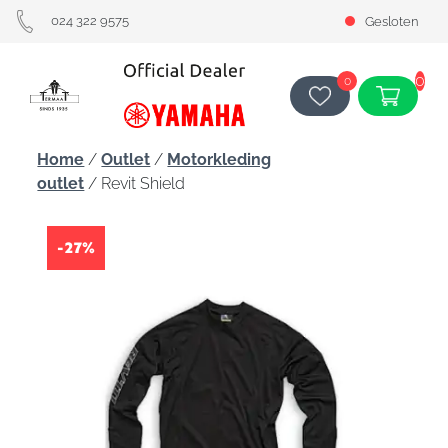
024 322 9575
Gesloten
0
0
Home
/
Outlet
/
Motorkleding
outlet
/ Revit Shield
-27%