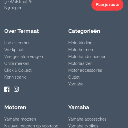
3e Walstraat 61
Plan je route
Nijmegen
Over Termaat
Categorieën
Ladies corner
Motorkleding
Werkplaats
Motorhelmen
Veelgestelde vragen
Motorhandschoenen
Onze merken
Motorlaarzen
Click & Collect
Motor accessoires
Kennisbank
Outlet
Yamaha
Motoren
Yamaha
Yamaha motoren
Yamaha accessoires
Nieuwe motoren op voorraad
Yamaha e-bikes