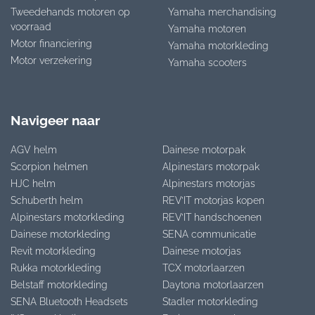
Tweedehands motoren op
Yamaha merchandising
voorraad
Yamaha motoren
Motor financiering
Yamaha motorkleding
Motor verzekering
Yamaha scooters
Navigeer naar
AGV helm
Dainese motorpak
Scorpion helmen
Alpinestars motorpak
HJC helm
Alpinestars motorjas
Schuberth helm
REV’IT motorjas kopen
Alpinestars motorkleding
REV’IT handschoenen
Dainese motorkleding
SENA communicatie
Revit motorkleding
Dainese motorjas
Rukka motorkleding
TCX motorlaarzen
Belstaff motorkleding
Daytona motorlaarzen
SENA Bluetooth Headsets
Stadler motorkleding