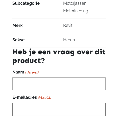
Kenmerken:
Subcategorie
Motorjassen
Motorkleding
Comfortkraag
Comfortmanchetten
Merk
Revit
Jeanslus
Korte verbindingsrits
Kraag met zachte rand
Sekse
Heren
Lange verbindingsrits
Heb je een vraag over dit
Stretch aan binnenarmen
Stretch aan oksels
product?
Stretch aan rugzijde
Naam
(Vereist)
Klimaat features
Waterdichtheid:
Uitneembare hydratex|Lite liner
E-mailadres
Isolatie:
(Vereist)
Windvanger achter rits aan voorzijde
Ventilatie: