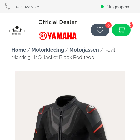
024 322 9575
Nu geopend
0
0
Home
/
Motorkleding
/
Motorjassen
/ Revit
Mantis 3 H2O Jacket Black Red 1200