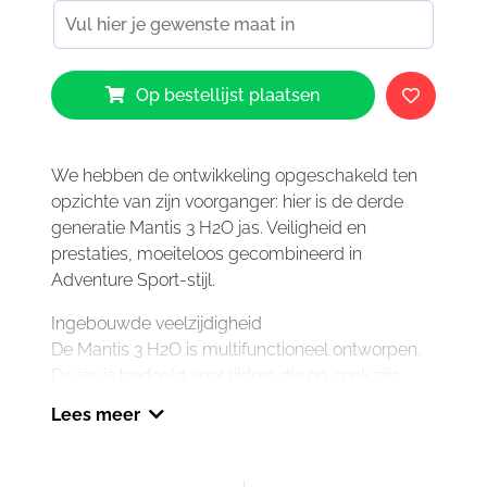
Revit
Op bestellijst plaatsen
Mantis
3
H2O
Jacket
We hebben de ontwikkeling opgeschakeld ten
Black
opzichte van zijn voorganger: hier is de derde
Red
generatie Mantis 3 H2O jas. Veiligheid en
1200
prestaties, moeiteloos gecombineerd in
aantal
Adventure Sport-stijl.
Ingebouwde veelzijdigheid
De Mantis 3 H2O is multifunctioneel ontworpen.
De jas is bedoeld voor rijders die op zoek zijn
naar een sportieve, zomerse doorwaaimotorjas
Lees meer
die dankzij ingebouwde veelzijdigheid meerdere
seizoenen hoogwaardige bescherming biedt. De
jas combineert performance-rundleer met