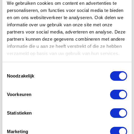
We gebruiken cookies om content en advertenties te
Voorbereid op SEESOFT CE-level 1
personaliseren, om functies voor social media te bieden
gedeelde borstprotector insert
en om ons websiteverkeer te analyseren. Ook delen we
Voorbereid op SEESOFT CE-Level 2
informatie over uw gebruik van onze site met onze
insert rugprotector
partners voor social media, adverteren en analyse. Deze
Materiaal buitenstof:
partners kunnen deze gegevens combineren met andere
3D air mesh
informatie die u aan ze heeft verstrekt of die ze hebben
Gerelateerde
Buffelleer
verzameld op basis van uw gebruik van hun services.
Polyester 600D
producten
PWR|Shell mesh
Toestemmingsselectie
PWR|Shell stretch
Noodzakelijk
PWR|Weave
-30%
Softshell 3L
Voorkeuren
Zichtbaarheid:
Gelamineerde reflectie aan rug
Statistieken
Gelamineerd reflectielogo aan
achterzijde
Marketing