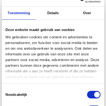
Toestemming
Details
Over
Gerelateerde
producten
Deze website maakt gebruik van cookies
We gebruiken cookies om content en advertenties te
personaliseren, om functies voor social media te bieden
en om ons websiteverkeer te analyseren. Ook delen we
informatie over uw gebruik van onze site met onze
partners voor social media, adverteren en analyse. Deze
partners kunnen deze gegevens combineren met andere
informatie die u aan ze heeft verstrekt of die ze hebben
verzameld op basis van uw gebruik van hun services.
Toestemmingsselectie
Yamaha
Yamaha Rear
Noodzakelijk
Bagagerek
Rack XSR700
zwart MT-03