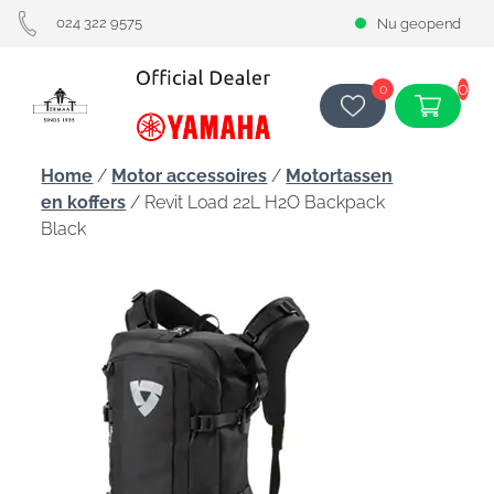
024 322 9575
Nu geopend
0
0
Home
/
Motor accessoires
/
Motortassen
en koffers
/ Revit Load 22L H2O Backpack
Black