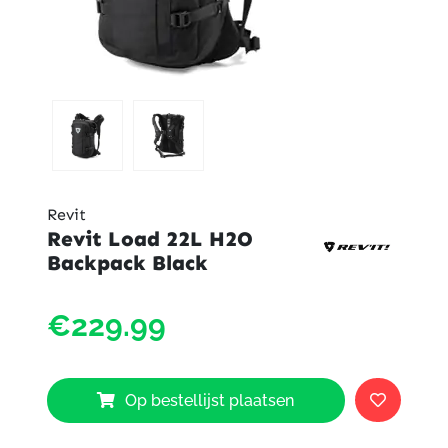
Revit
Revit Load 22L H2O
Backpack Black
Revit
€229.99
Load
22L
H2O
Backp
Op bestellijst plaatsen
Black
aantal