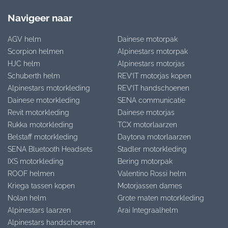
Navigeer naar
AGV helm
Dainese motorpak
Scorpion helmen
Alpinestars motorpak
HJC helm
Alpinestars motorjas
Schuberth helm
REV’IT motorjas kopen
Alpinestars motorkleding
REV’IT handschoenen
Dainese motorkleding
SENA communicatie
Revit motorkleding
Dainese motorjas
Rukka motorkleding
TCX motorlaarzen
Belstaff motorkleding
Daytona motorlaarzen
SENA Bluetooth Headsets
Stadler motorkleding
IXS motorkleding
Bering motorpak
ROOF helmen
Valentino Rossi helm
Kriega tassen kopen
Motorjassen dames
Nolan helm
Grote maten motorkleding
Alpinestars laarzen
Arai Integraalhelm
Alpinestars handschoenen