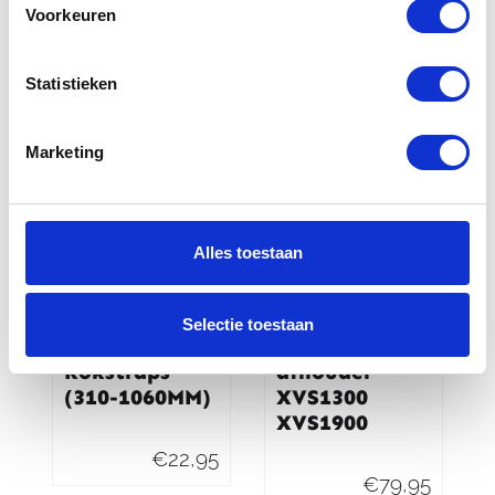
ABS
€
146,00
Voorkeuren
€
138,00
Statistieken
Marketing
Alles toestaan
Selectie toestaan
Sw motech
Yamaha Tas
Rokstraps
afhouder
(310-1060MM)
XVS1300
XVS1900
€
22,95
€
79,95