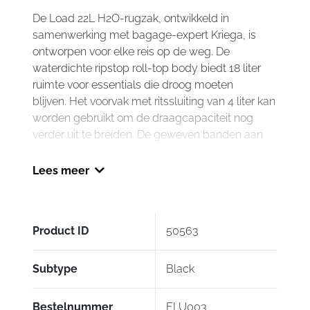
De Load 22L H2O-rugzak, ontwikkeld in
samenwerking met bagage-expert Kriega, is
ontworpen voor elke reis op de weg.
De
waterdichte ripstop roll-top body biedt 18 liter
ruimte voor essentials die droog moeten
blijven.
Het voorvak met ritssluiting van 4 liter kan
worden gebruikt om de draagcapaciteit nog
verder uit te breiden.
De geweven banden aan
de zijkanten kunnen worden gebruikt om de
rugzak compacter te maken wanneer deze niet
Lees meer
volledig is beladen.
Achter het
achtercompartiment kan een hydratatiereservoir
van 3,75 liter (apart verkrijgbaar) worden
Product ID
50563
geïnstalleerd om rijders gehydrateerd te houden
op de fiets.
De Load 22L H2O is voorzien van het
innovatieve Kriega Quadloc-Lite™-harnas, dat
Subtype
Black
het gewicht van de schouders naar de borst en
het bovenlichaam verplaatst, waardoor het de
Bestelnummer
FLU003