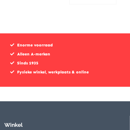
Enorme voorraad
Alleen A-merken
Sinds 1935
Fysieke winkel, werkplaats & online
Winkel