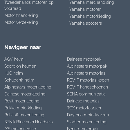
Tweedehands motoren op
Yamaha merchandising
voorraad
Yamaha motoren
Motor financiering
Yamaha motorkleding
Motor verzekering
Yamaha scooters
Navigeer naar
AGV helm
Dainese motorpak
Scorpion helmen
Alpinestars motorpak
HJC helm
Alpinestars motorjas
Schuberth helm
REV’IT motorjas kopen
Alpinestars motorkleding
REV’IT handschoenen
Dainese motorkleding
SENA communicatie
Revit motorkleding
Dainese motorjas
Rukka motorkleding
TCX motorlaarzen
Belstaff motorkleding
Daytona motorlaarzen
SENA Bluetooth Headsets
Stadler motorkleding
IXS motorkleding
Bering motorpak