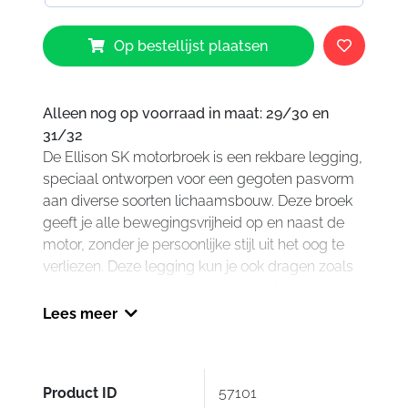
Revit
Op bestellijst plaatsen
Ellison
SK
Pants
Ladies
Alleen nog op voorraad in maat: 29/30 en
Black
31/32
aantal
De Ellison SK motorbroek is een rekbare legging,
speciaal ontworpen voor een gegoten pasvorm
aan diverse soorten lichaamsbouw. Deze broek
geeft je alle bewegingsvrijheid op en naast de
motor, zonder je persoonlijke stijl uit het oog te
verliezen. Deze legging kun je ook dragen zoals
je een normale legging draagt zonder motor in
de buurt. We hebben ons best gedaan deze
Lees meer
broek zo vrouwelijk mogelijk te houden, dus
ontbreekt het aan een ritssluiting, maar vind je
wel een elastische band hoog rond de taille.
Product ID
57101
Eerlijk gezegd hebben we zo’n donkerblauw