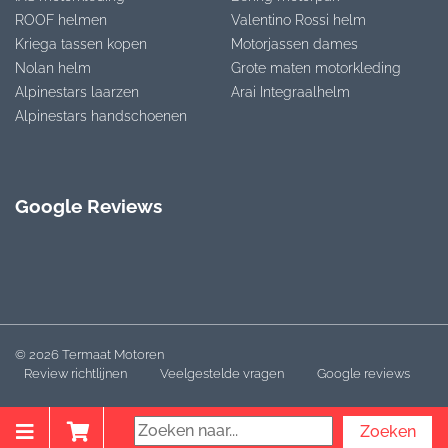
ROOF helmen
Valentino Rossi helm
Kriega tassen kopen
Motorjassen dames
Nolan helm
Grote maten motorkleding
Alpinestars laarzen
Arai Integraalhelm
Alpinestars handschoenen
Google Reviews
© 2026 Termaat Motoren
Review richtlijnen
Veelgestelde vragen
Google reviews