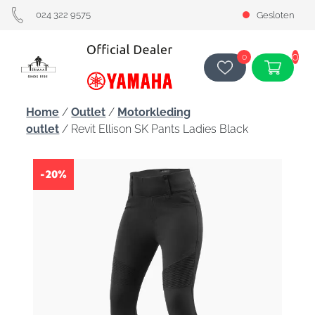
024 322 9575
Gesloten
0
0
Home
/
Outlet
/
Motorkleding
outlet
/ Revit Ellison SK Pants Ladies Black
-20%