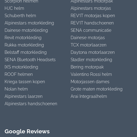
Scorpion helmen
Alpinestars motorpak
HJC helm
Alpinestars motorjas
Schuberth helm
REV’IT motorjas kopen
Alpinestars motorkleding
REV’IT handschoenen
Dainese motorkleding
SENA communicatie
Revit motorkleding
Dainese motorjas
Rukka motorkleding
TCX motorlaarzen
Belstaff motorkleding
Daytona motorlaarzen
SENA Bluetooth Headsets
Stadler motorkleding
IXS motorkleding
Bering motorpak
ROOF helmen
Valentino Rossi helm
Kriega tassen kopen
Motorjassen dames
Nolan helm
Grote maten motorkleding
Alpinestars laarzen
Arai Integraalhelm
Alpinestars handschoenen
Google Reviews