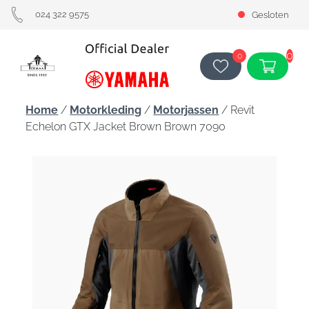
024 322 9575
Gesloten
0
0
Home
/
Motorkleding
/
Motorjassen
/ Revit
Echelon GTX Jacket Brown Brown 7090