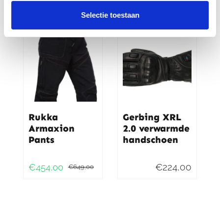
prijs
prijs
prijs
prijs
Selectie toestaan
was:
is:
was:
is:
€349,95.
€279,95.
€849,9
€499,9
Rukka
Gerbing XRL
Armaxion
2.0 verwarmde
Pants
handschoen
€
224,00
€
454,00
€
649,00
Oorspronkelijke
Huidige
prijs
prijs
was:
is:
€649,00.
€454,00.