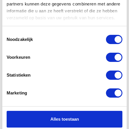
Gerelateerde
partners kunnen deze gegevens combineren met andere
informatie die u aan ze heeft verstrekt of die ze hebben
producten
verzameld op basis van uw gebruik van hun services.
Toestemmingsselectie
-20%
-41%
Noodzakelijk
Voorkeuren
Statistieken
Alpinestars
IXS RS 800 1.0
Marketing
Gal women’s
2pc Suit
leather jacket
Ladies Black
Black
Grey White
Alles toestaan
€
279,95
€
499,95
€
349,95
€
849,95
Oorspronkelijke
Huidige
Oorspr
Huidig