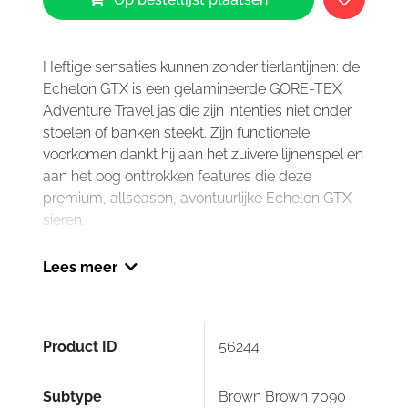
Echelon
GTX
Jacket
Brown
Heftige sensaties kunnen zonder tierlantijnen: de
Brown
Echelon GTX is een gelamineerde GORE-TEX
7090
Adventure Travel jas die zijn intenties niet onder
aantal
stoelen of banken steekt. Zijn functionele
voorkomen dankt hij aan het zuivere lijnenspel en
aan het oog onttrokken features die deze
premium, allseason, avontuurlijke Echelon GTX
sieren.
Een jas waarop je kunt rekenen De Echelon GTX
Lees meer
is gemaakt om op te vertrouwen, Zijn stoere,
maar tegelijkertijd bescheiden looks maskeren
een bijzonder complete uitrusting. Allereerst kent
deze jas een gelamineerde GORE-TEX
Product ID
56244
constructie, zodat premium waterdichte en
ademende eigenschappen kunnen worden
Subtype
Brown Brown 7090