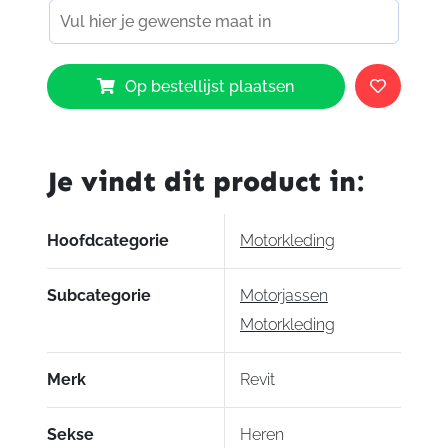
Revit
Op bestellijst plaatsen
Echelon
GTX
Jacket
Brown
Je vindt dit product in:
Brown
7090
aantal
Hoofdcategorie
Motorkleding
Subcategorie
Motorjassen
Motorkleding
Merk
Revit
Sekse
Heren