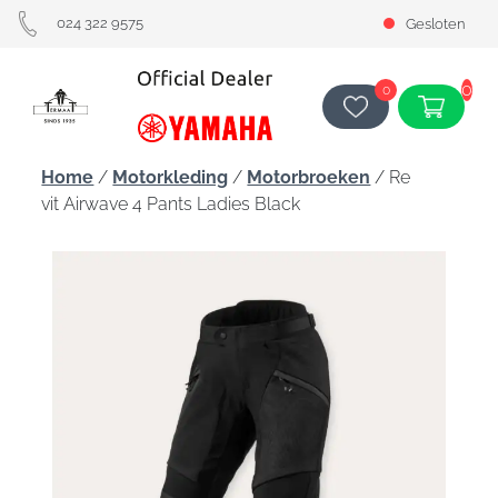
024 322 9575
Gesloten
0
0
Home
/
Motorkleding
/
Motorbroeken
/ Re
vit Airwave 4 Pants Ladies Black