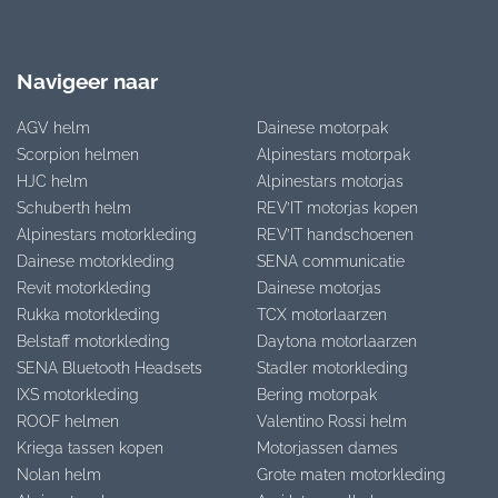
Navigeer naar
AGV helm
Dainese motorpak
Scorpion helmen
Alpinestars motorpak
HJC helm
Alpinestars motorjas
Schuberth helm
REV’IT motorjas kopen
Alpinestars motorkleding
REV’IT handschoenen
Dainese motorkleding
SENA communicatie
Revit motorkleding
Dainese motorjas
Rukka motorkleding
TCX motorlaarzen
Belstaff motorkleding
Daytona motorlaarzen
SENA Bluetooth Headsets
Stadler motorkleding
IXS motorkleding
Bering motorpak
ROOF helmen
Valentino Rossi helm
Kriega tassen kopen
Motorjassen dames
Nolan helm
Grote maten motorkleding