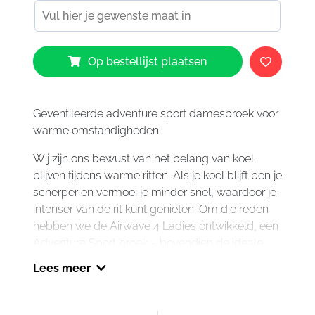
Revit
Op bestellijst plaatsen
Airwave
4
Pants
Ladies
Geventileerde adventure sport damesbroek voor
Black
warme omstandigheden.
aantal
Wij zijn ons bewust van het belang van koel
blijven tijdens warme ritten. Als je koel blijft ben je
scherper en vermoei je minder snel, waardoor je
intenser van de rit kunt genieten. Om die reden
hebben we de Airwave 4 Ladies ontwikkeld, een
Adventure Sport broek – bovendien de ideale
aanvulling op de Airwave 4 Ladies jas – waarin je
Lees meer
lichaam getrakteerd wordt op een onbeperkte
frisse bries.