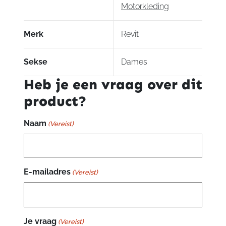
Korte verbindingsrits
Motorkleding
Voorbereid op Strapper bretels
Klimaat features
Merk
Revit
Ventilatie:
Sekse
Dames
Volledig geventileerde mesh
Heb je een vraag over dit
Protector features
product?
Protectie:
3D mesh protector pockets
Naam
(Vereist)
SEESMART CE-level 1
heupprotectoren
SEESMART CE-level 1
knieprotectoren
E-mailadres
(Vereist)
Materiaal buitenstof:
Polyester ripstop
Polyester stretch
Je vraag
(Vereist)
PWR|Shell mesh