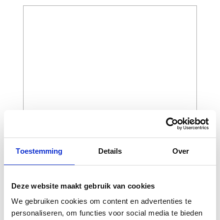
Zichtbaarheid:
Gelamineerde reflectie op knie
CERTIFICERING
Dit kledingstuk is gecertificeerd volgens de EN
17092 standaard, gepubliceerd in 2020 en heeft
klasse AA behaald.
Toestemming
Details
Over
CAPTCHA
Deze website maakt gebruik van cookies
We gebruiken cookies om content en advertenties te
personaliseren, om functies voor social media te bieden