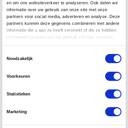
en om ons websiteverkeer te analyseren. Ook delen we
informatie over uw gebruik van onze site met onze
partners voor social media, adverteren en analyse. Deze
partners kunnen deze gegevens combineren met andere
informatie die u aan ze heeft verstrekt of die ze hebben
verzameld op basis van uw gebruik van hun services.
Gerelateerde
producten
Toestemmingsselectie
Noodzakelijk
-20%
-41%
Voorkeuren
Statistieken
Marketing
Revit
IXS RS 800 1.0