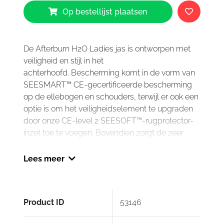
Revit
Op bestellijst plaatsen
Afterburn
H2O
Jacket
Ladies
De Afterburn H2O Ladies jas is ontworpen met
Dark
veiligheid en stijl in het
Green
achterhoofd.
Bescherming komt in de vorm van
0810
SEESMART™ CE-gecertificeerde bescherming
aantal
op de ellebogen en schouders, terwijl er ook een
optie is om het veiligheidselement te upgraden
door onze CE-level 2 SEESOFT™-rugprotector-
inzet toe te voegen.
Bovendien zorgt de zeer
slijtvaste buitenkant voor extra veiligheid.
Stijl
komt door het gestroomlijnde silhouet.
Praktisch
Lees meer
is te vinden in de uitneembare thermische
voering, afneembare capuchon en verschillende
zakken.
De hydratex®|mesh G-liner zorgt voor
Product ID
53146
een droge aankomst op je bestemming.