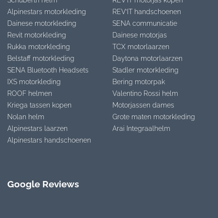
Alpinestars motorkleding
REV’IT handschoenen
Dainese motorkleding
SENA communicatie
Revit motorkleding
Dainese motorjas
Rukka motorkleding
TCX motorlaarzen
Belstaff motorkleding
Daytona motorlaarzen
SENA Bluetooth Headsets
Stadler motorkleding
IXS motorkleding
Bering motorpak
ROOF helmen
Valentino Rossi helm
Kriega tassen kopen
Motorjassen dames
Nolan helm
Grote maten motorkleding
Alpinestars laarzen
Arai Integraalhelm
Alpinestars handschoenen
Google Reviews