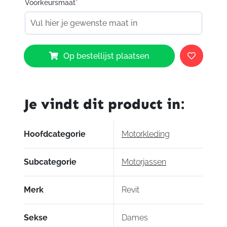
Voorkeursmaat
*
verstelbanden
|
jeans lus
| korte verbindingsrits
Zakken
steekzakken |
Binnenzak in thermische
voering
| binnenzak
Revit
Op bestellijst plaatsen
Afterburn
H2O
Jacket
Ladies
Je vindt dit product in:
Dark
Green
0810
Hoofdcategorie
Motorkleding
aantal
Subcategorie
Motorjassen
Merk
Revit
Sekse
Dames