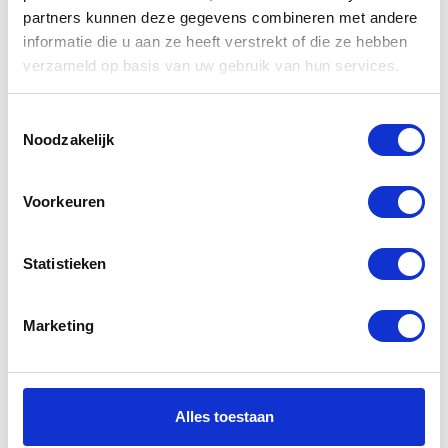
Gerelateerde
partners kunnen deze gegevens combineren met andere
producten
informatie die u aan ze heeft verstrekt of die ze hebben
verzameld op basis van uw gebruik van hun services.
-20%
-20%
Toestemmingsselectie
Noodzakelijk
Voorkeuren
Statistieken
Dainese
Segura Porter
Vintage lady
Leather Jacket
Marketing
Jacket
Black White
€
159,95
€
304,00
€
199,95
€
379,00
Oorspronkelijke
Huidige
Oorspr
Huidig
Alles toestaan
prijs
prijs
prijs
prijs