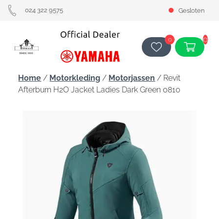
024 322 9575
Gesloten
0
0
Home
/
Motorkleding
/
Motorjassen
/ Revit
Afterburn H2O Jacket Ladies Dark Green 0810