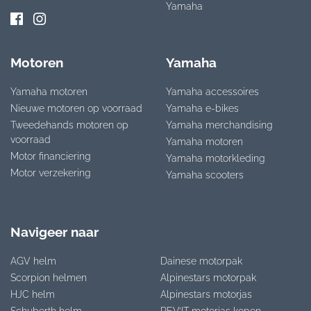
Yamaha
Motoren
Yamaha
Yamaha motoren
Yamaha accessoires
Nieuwe motoren op voorraad
Yamaha e-bikes
Tweedehands motoren op
Yamaha merchandising
voorraad
Yamaha motoren
Motor financiering
Yamaha motorkleding
Motor verzekering
Yamaha scooters
Navigeer naar
AGV helm
Dainese motorpak
Scorpion helmen
Alpinestars motorpak
HJC helm
Alpinestars motorjas
Schuberth helm
REV’IT motorjas kopen