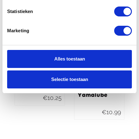
Statistieken
Marketing
Alles toestaan
Yamaha Quick
Yamaha
Tyre Repair
Yamalube
Selectie toestaan
Yamalube
Fork Oil 5W
10W 15W
Yamalube
€
10,25
€
10,99