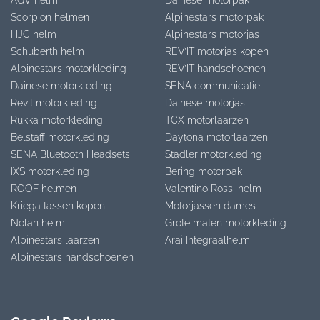
Scorpion helmen
Alpinestars motorpak
HJC helm
Alpinestars motorjas
Schuberth helm
REV’IT motorjas kopen
Alpinestars motorkleding
REV’IT handschoenen
Dainese motorkleding
SENA communicatie
Revit motorkleding
Dainese motorjas
Rukka motorkleding
TCX motorlaarzen
Belstaff motorkleding
Daytona motorlaarzen
SENA Bluetooth Headsets
Stadler motorkleding
IXS motorkleding
Bering motorpak
ROOF helmen
Valentino Rossi helm
Kriega tassen kopen
Motorjassen dames
Nolan helm
Grote maten motorkleding
Alpinestars laarzen
Arai Integraalhelm
Alpinestars handschoenen