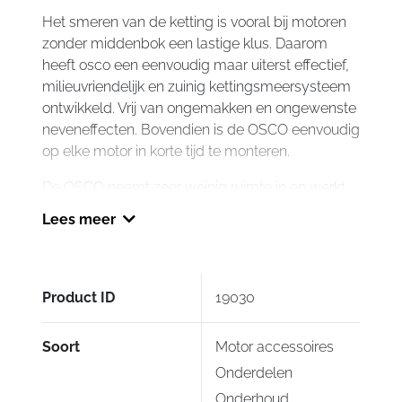
Het smeren van de ketting is vooral bij motoren
zonder middenbok een lastige klus. Daarom
heeft osco een eenvoudig maar uiterst effectief,
milieuvriendelijk en zuinig kettingsmeersysteem
ontwikkeld. Vrij van ongemakken en ongewenste
neveneffecten. Bovendien is de OSCO eenvoudig
op elke motor in korte tijd te monteren.
De OSCO neemt zeer weinig ruimte in en werkt
semi-automatisch. Je bepaalt dus zelf wanneer
Lees meer
je ketting aan een smeerbeurt toe is. Het smeren
is een kwestie van een seconde. Meer niet. Als je
de plunjer van de OSCO tijdens het stapvoets
rijden helemaal uit trekt en weer los laat wordt
Product ID
19030
de 2 cc smeerolie in 7 tot 10 seconden,
afhankelijk van de omgevingstemperatuur over
Soort
Motor accessoires
de ketting verdeeld.
Onderdelen
De motor rijdt beter en de veelal dure kettingset
Onderhoud