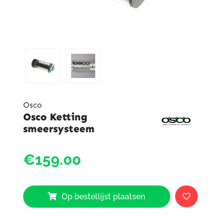
Osco
Osco Ketting
smeersysteem
Osco
€159.00
Kettin
smeer
aantal
Op bestellijst plaatsen