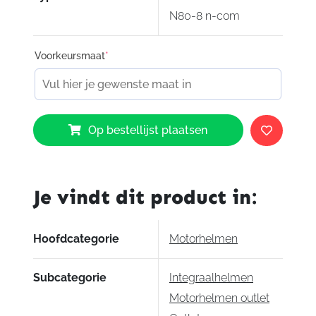
N80-8 n-com
Voorkeursmaat
*
Nolan
Op bestellijst plaatsen
N80-
8
n-
com
Je vindt dit product in:
Wanted
071
aantal
Hoofdcategorie
Motorhelmen
Subcategorie
Integraalhelmen
Motorhelmen outlet