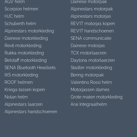
AGV helm
Dainese motorpak
Scorpion helmen
Alpinestars motorpak
HJC helm
Alpinestars motorjas
Schuberth helm
REV’IT motorjas kopen
Alpinestars motorkleding
REV’IT handschoenen
Dainese motorkleding
SENA communicatie
Revit motorkleding
Dainese motorjas
Rukka motorkleding
TCX motorlaarzen
Belstaff motorkleding
Daytona motorlaarzen
SENA Bluetooth Headsets
Stadler motorkleding
IXS motorkleding
Bering motorpak
ROOF helmen
Valentino Rossi helm
Kriega tassen kopen
Motorjassen dames
Nolan helm
Grote maten motorkleding
Alpinestars laarzen
Arai Integraalhelm
Alpinestars handschoenen