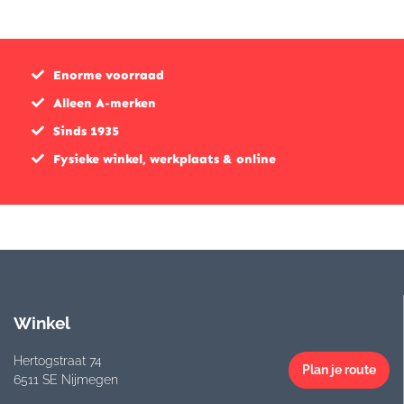
€349,95.
€279,95.
€439,0
€309,
Enorme voorraad
Alleen A-merken
Sinds 1935
Fysieke winkel, werkplaats & online
Winkel
Hertogstraat 74
Plan je route
6511 SE Nijmegen