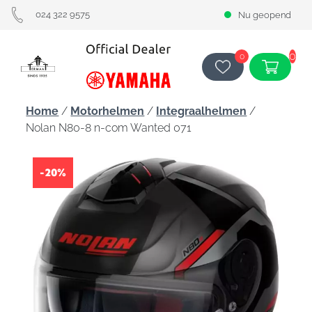
024 322 9575
Nu geopend
0
0
Home
/
Motorhelmen
/
Integraalhelmen
/
Nolan N80-8 n-com Wanted 071
-20%