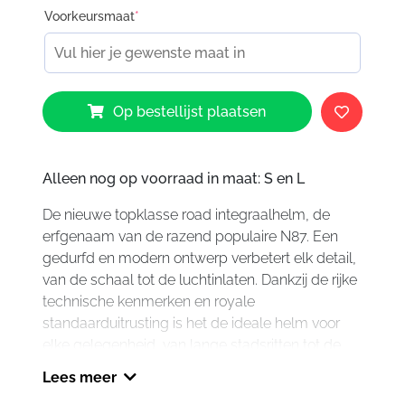
Voorkeursmaat
*
Nolan
Op bestellijst plaatsen
N80-
8
n-
com
Alleen nog op voorraad in maat: S en L
Wanted
De nieuwe topklasse road integraalhelm, de
071
erfgenaam van de razend populaire N87. Een
aantal
gedurfd en modern ontwerp verbetert elk detail,
van de schaal tot de luchtinlaten. Dankzij de rijke
technische kenmerken en royale
standaarduitrusting is het de ideale helm voor
elke gelegenheid, van lange stadsritten tot de
meest uitdagende ritten, ongeacht de gebruikte
Lees meer
motor en de te bereiken bestemming.