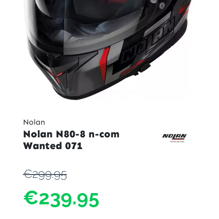
Nolan
Nolan N80-8 n-com
Wanted 071
€299.95
€239.95