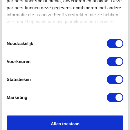
partners voor social media, adverteren en analyse. Deze
partners kunnen deze gegevens combineren met andere
informatie die u aan ze heeft verstrekt of die ze hebben
verzameld op basis van uw gebruik van hun services.
Gerelateerde
producten
Toestemmingsselectie
Noodzakelijk
-20%
-30%
Voorkeuren
Statistieken
Marketing
Alpinestars
Rukka Aramos
Huntsman
Jacket
leather jacket
Alles toestaan