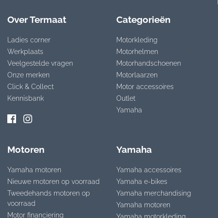
Over Termaat
Categorieën
Ladies corner
Motorkleding
Werkplaats
Motorhelmen
Veelgestelde vragen
Motorhandschoenen
Onze merken
Motorlaarzen
Click & Collect
Motor accessoires
Kennisbank
Outlet
Yamaha
Motoren
Yamaha
Yamaha motoren
Yamaha accessoires
Nieuwe motoren op voorraad
Yamaha e-bikes
Tweedehands motoren op
Yamaha merchandising
voorraad
Yamaha motoren
Motor financiering
Yamaha motorkleding