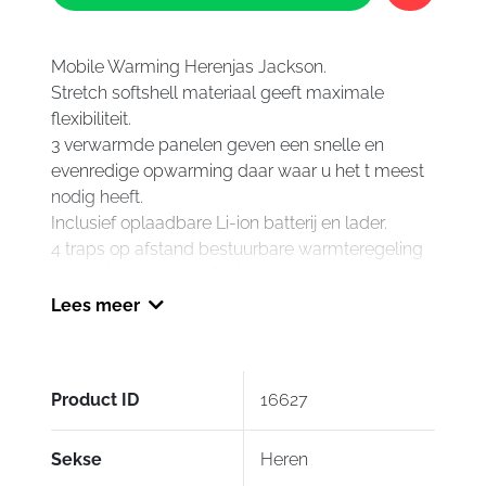
Jacks
aantal
Mobile Warming Herenjas Jackson.
Stretch softshell materiaal geeft maximale
flexibiliteit.
3 verwarmde panelen geven een snelle en
evenredige opwarming daar waar u het t meest
nodig heeft.
Inclusief oplaadbare Li-ion batterij en lader.
4 traps op afstand bestuurbare warmteregeling
door middel van bediening op de accu.
Lees meer
Product ID
16627
Sekse
Heren