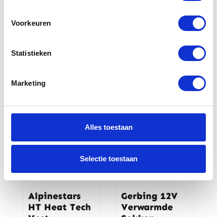
Voorkeuren
Gerbing
Gerbing XR 12
Xtreme 12V
verwarmde
accu (2.6AH)
handschoen
Statistieken
€
139,00
€
209,00
Marketing
Alles toestaan
Selectie toestaan
Alpinestars
Gerbing 12V
HT Heat Tech
Verwarmde