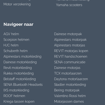
Motor verzekering
Yamaha scooters
Navigeer naar
AGV helm
Dainese motorpak
Scorpion helmen
Alpinestars motorpak
HJC helm
Alpinestars motorjas
Schuberth helm
REV’IT motorjas kopen
Alpinestars motorkleding
REV’IT handschoenen
Dainese motorkleding
SENA communicatie
Revit motorkleding
Dainese motorjas
Rukka motorkleding
TCX motorlaarzen
Belstaff motorkleding
Daytona motorlaarzen
SENA Bluetooth Headsets
Stadler motorkleding
IXS motorkleding
Bering motorpak
ROOF helmen
Valentino Rossi helm
Kriega tassen kopen
Motorjassen dames