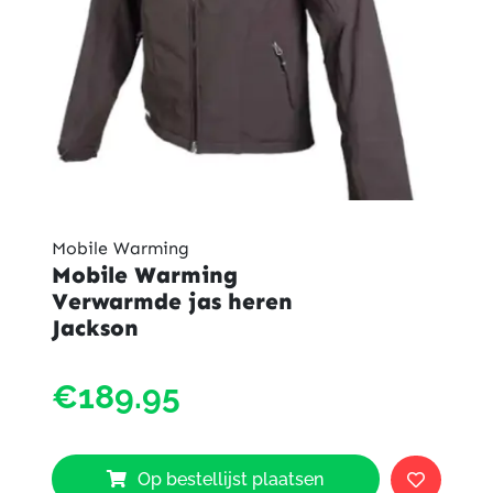
Mobile Warming
Mobile Warming
Verwarmde jas heren
Jackson
Mobil
€189.95
Warm
Verwa
jas
heren
Op bestellijst plaatsen