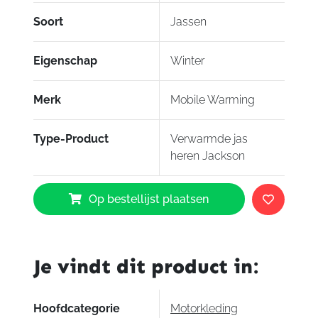
Soort
Jassen
Eigenschap
Winter
Merk
Mobile Warming
Type-Product
Verwarmde jas
heren Jackson
Mobile
Op bestellijst plaatsen
Warming
Verwarmde
jas
heren
Je vindt dit product in:
Jackson
aantal
Hoofdcategorie
Motorkleding