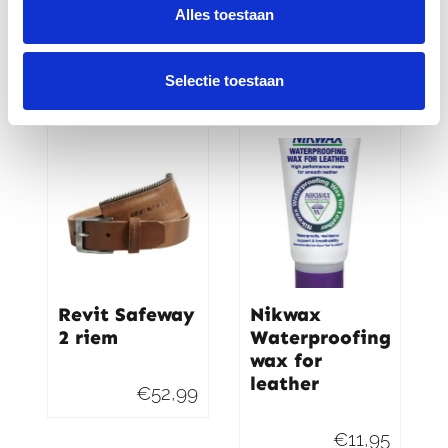
TOUR
Alles toestaan
€
27,95
€
14,95
Selectie toestaan
Revit Safeway
Nikwax
2 riem
Waterproofing
wax for
leather
€
52,99
€
11,95