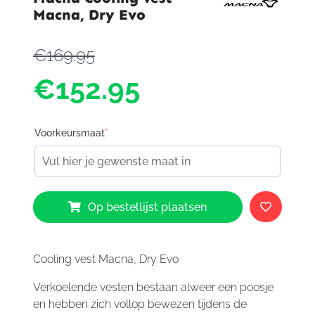
Macna, Dry Evo
€169.95
€152.95
Voorkeursmaat
*
Macna
Op bestellijst plaatsen
Cooling
vest
Macna,
Dry
Cooling vest Macna, Dry Evo
Evo
Verkoelende vesten bestaan alweer een poosje
aantal
en hebben zich vollop bewezen tijdens de