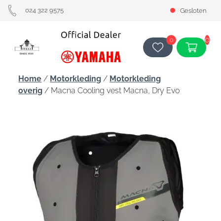
024 322 9575
Gesloten
0
0
Home
/
Motorkleding
/
Motorkleding
overig
/ Macna Cooling vest Macna, Dry Evo