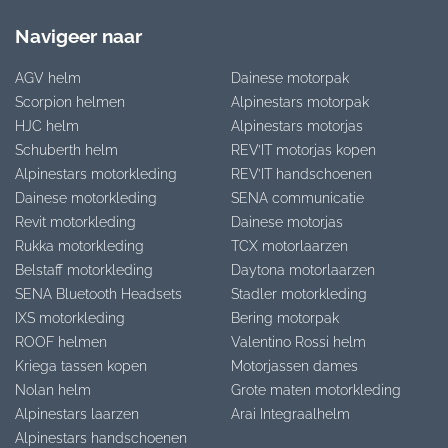
Navigeer naar
AGV helm
Dainese motorpak
Scorpion helmen
Alpinestars motorpak
HJC helm
Alpinestars motorjas
Schuberth helm
REV’IT motorjas kopen
Alpinestars motorkleding
REV’IT handschoenen
Dainese motorkleding
SENA communicatie
Revit motorkleding
Dainese motorjas
Rukka motorkleding
TCX motorlaarzen
Belstaff motorkleding
Daytona motorlaarzen
SENA Bluetooth Headsets
Stadler motorkleding
IXS motorkleding
Bering motorpak
ROOF helmen
Valentino Rossi helm
Kriega tassen kopen
Motorjassen dames
Nolan helm
Grote maten motorkleding
Alpinestars laarzen
Arai Integraalhelm
Alpinestars handschoenen