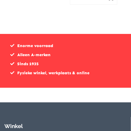
Enorme voorraad
Alleen A-merken
Sinds 1935
Fysieke winkel, werkplaats & online
Winkel