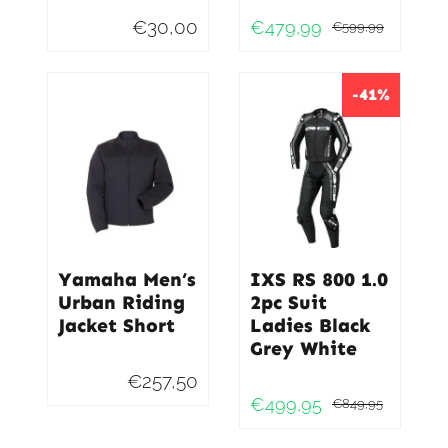
€
30,00
€
479,99
€
599,99
Oorspr
Huidig
prijs
prijs
was:
is:
-41%
€599,9
€479,9
Yamaha Men’s
IXS RS 800 1.0
Urban Riding
2pc Suit
Jacket Short
Ladies Black
Grey White
€
257,50
€
499,95
€
849,95
Oorspr
Huidig
prijs
prijs