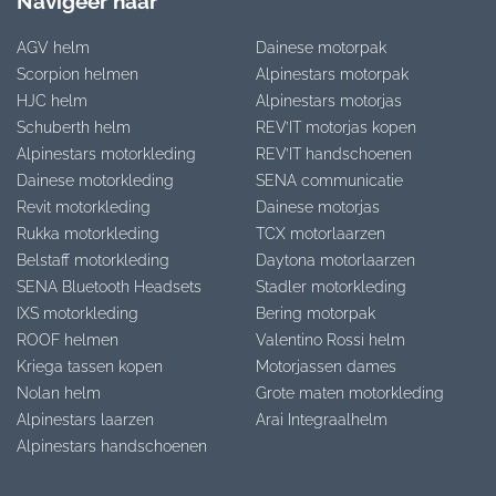
Navigeer naar
AGV helm
Dainese motorpak
Scorpion helmen
Alpinestars motorpak
HJC helm
Alpinestars motorjas
Schuberth helm
REV’IT motorjas kopen
Alpinestars motorkleding
REV’IT handschoenen
Dainese motorkleding
SENA communicatie
Revit motorkleding
Dainese motorjas
Rukka motorkleding
TCX motorlaarzen
Belstaff motorkleding
Daytona motorlaarzen
SENA Bluetooth Headsets
Stadler motorkleding
IXS motorkleding
Bering motorpak
ROOF helmen
Valentino Rossi helm
Kriega tassen kopen
Motorjassen dames
Nolan helm
Grote maten motorkleding
Alpinestars laarzen
Arai Integraalhelm
Alpinestars handschoenen