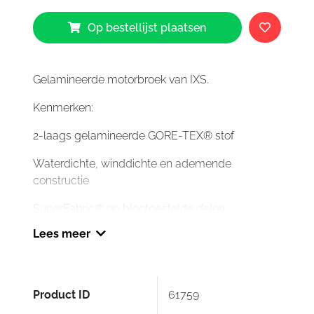
IXS
Op bestellijst plaatsen
Venture
GTX
1.0
Laminated
Gelamineerde motorbroek van IXS.
Pants
Kenmerken:
Cool
Grey
2-laags gelamineerde GORE-TEX® stof
Olive
097
Waterdichte, winddichte en ademende
aantal
constructie
SuperFabric® op blootgestelde delen
Lees meer
T.O.S. materiaal toepassingen
3 waterdichte zakken
Variabele ventilatieopeningen
Product ID
61759