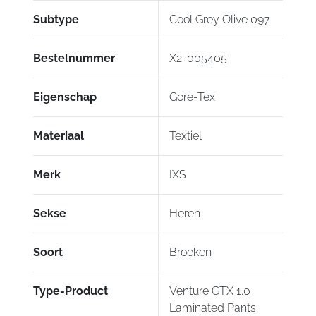
Verstelbare taille en beenzoom
Subtype
Cool Grey Olive 097
Grippaneel op zitting
Bestelnummer
X2-005405
Versterkte heup, knie en binnenkant van het
been
Eigenschap
Gore-Tex
Rits aan de pijpen
Materiaal
Textiel
Reflecterende elementen
Magnetisch verbindingssysteem jas + broek
Merk
IXS
(voorkant)
Korte verbindingsrits (achterkant)
Sekse
Heren
Broek gecertificeerd volgens EN17092-3:2020
Soort
Broeken
(AA)
Honingraat kniebeschermers gecertificeerd
Type-Product
Venture GTX 1.0
volgens EN 1621-1:2012, niveau 2
Laminated Pants