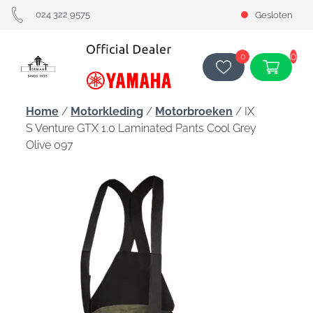
024 322 9575
Gesloten
0
0
Home
/
Motorkleding
/
Motorbroeken
/ IX
S Venture GTX 1.0 Laminated Pants Cool Grey
Olive 097