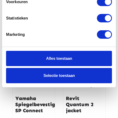
Voorkeuren
Statistieken
Gerelateerde
producten
Marketing
-20%
Alles toestaan
Selectie toestaan
Yamaha
Revit
Spiegelbevestiging
Quantum 2
SP Connect
jacket