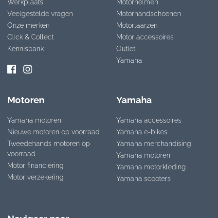
Werkplaats
Motorhelmen
Veelgestelde vragen
Motorhandschoenen
Onze merken
Motorlaarzen
Click & Collect
Motor accessoires
Kennisbank
Outlet
Yamaha
Motoren
Yamaha
Yamaha motoren
Yamaha accessoires
Nieuwe motoren op voorraad
Yamaha e-bikes
Tweedehands motoren op
Yamaha merchandising
voorraad
Yamaha motoren
Motor financiering
Yamaha motorkleding
Motor verzekering
Yamaha scooters