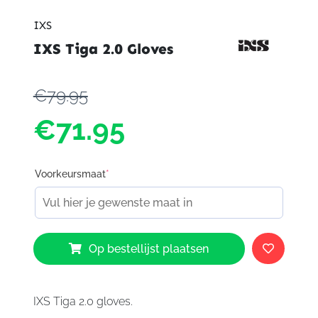
IXS
IXS Tiga 2.0 Gloves
€79.95
€71.95
Voorkeursmaat
*
IXS
Op bestellijst plaatsen
Tiga
2.0
Gloves
aantal
IXS Tiga 2.0 gloves.