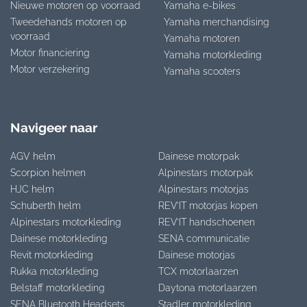
Nieuwe motoren op voorraad
Yamaha e-bikes
Tweedehands motoren op
Yamaha merchandising
voorraad
Yamaha motoren
Motor financiering
Yamaha motorkleding
Motor verzekering
Yamaha scooters
Navigeer naar
AGV helm
Dainese motorpak
Scorpion helmen
Alpinestars motorpak
HJC helm
Alpinestars motorjas
Schuberth helm
REV’IT motorjas kopen
Alpinestars motorkleding
REV’IT handschoenen
Dainese motorkleding
SENA communicatie
Revit motorkleding
Dainese motorjas
Rukka motorkleding
TCX motorlaarzen
Belstaff motorkleding
Daytona motorlaarzen
SENA Bluetooth Headsets
Stadler motorkleding