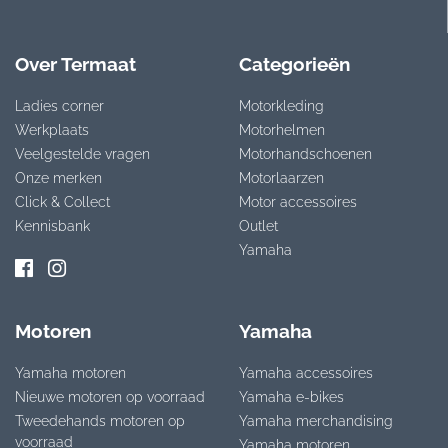
Over Termaat
Categorieën
Ladies corner
Motorkleding
Werkplaats
Motorhelmen
Veelgestelde vragen
Motorhandschoenen
Onze merken
Motorlaarzen
Click & Collect
Motor accessoires
Kennisbank
Outlet
Yamaha
Motoren
Yamaha
Yamaha motoren
Yamaha accessoires
Nieuwe motoren op voorraad
Yamaha e-bikes
Tweedehands motoren op
Yamaha merchandising
voorraad
Yamaha motoren