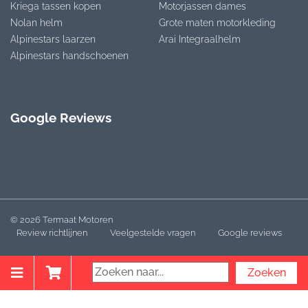
Kriega tassen kopen
Motorjassen dames
Nolan helm
Grote maten motorkleding
Alpinestars laarzen
Arai Integraalhelm
Alpinestars handschoenen
Google Reviews
© 2026 Termaat Motoren
Review richtlijnen
Veelgestelde vragen
Google reviews