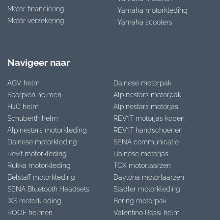
Motor financiering
Yamaha motorkleding
Motor verzekering
Yamaha scooters
Navigeer naar
AGV helm
Dainese motorpak
Scorpion helmen
Alpinestars motorpak
HJC helm
Alpinestars motorjas
Schuberth helm
REV’IT motorjas kopen
Alpinestars motorkleding
REV’IT handschoenen
Dainese motorkleding
SENA communicatie
Revit motorkleding
Dainese motorjas
Rukka motorkleding
TCX motorlaarzen
Belstaff motorkleding
Daytona motorlaarzen
SENA Bluetooth Headsets
Stadler motorkleding
IXS motorkleding
Bering motorpak
ROOF helmen
Valentino Rossi helm