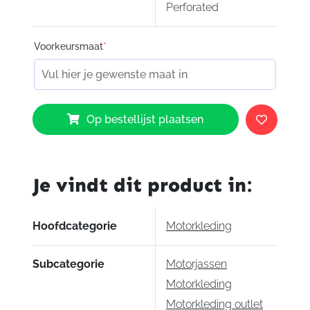
Perforated
TP-02, gecertificeerd volgens EN1621-1:2012,
niveau 2
Voorkeursmaat
*
IXS
Op bestellijst plaatsen
RS
600
2.0
Sport
Je vindt dit product in:
LD
Perforated
Jacket
Hoofdcategorie
Motorkleding
Black
aantal
Subcategorie
Motorjassen
Motorkleding
Motorkleding outlet