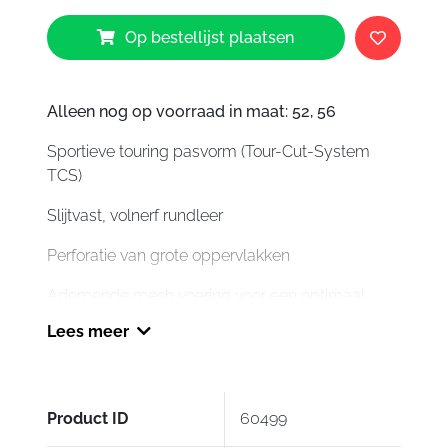
IXS
Op bestellijst plaatsen
RS
600
2.0
Sport
Alleen nog op voorraad in maat: 52, 56
LD
Sportieve touring pasvorm (Tour-Cut-System
Perforated
TCS)
Jacket
Black
Slijtvast, volnerf rundleer
aantal
Perforatie van grote oppervlakken
Ademende mesh voering voor een optimaal
lichaamsklimaat
Lees meer
Verwijderbaar thermovest
Stretch-materiaal aan de binnenkant van de
Product ID
60499
mouw voor betere bewegingsvrijheid