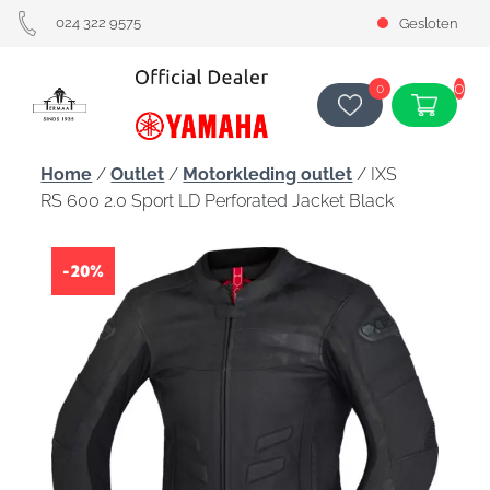
024 322 9575
Gesloten
0
0
Home
/
Outlet
/
Motorkleding outlet
/ IXS
RS 600 2.0 Sport LD Perforated Jacket Black
-20%