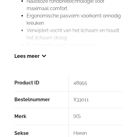
Naadloze rondbreitechnologie voor
maximaal comfort
Ergonomische pasvorm voorkomt onnodig
kreuken
Verwijdert vocht van het lichaam en houdt
het lichaam droog
Functionele vezels en speciale
breitechnologie zorgen voor een optimaal
Lees meer
lichaamsklimaat
Geschikt voor het hele jaar, houdt je warm
op koude dagen en verkoelt op warme
dagen
Product ID
48955
Bestelnummer
X33011
Merk
IXS
Sekse
Heren