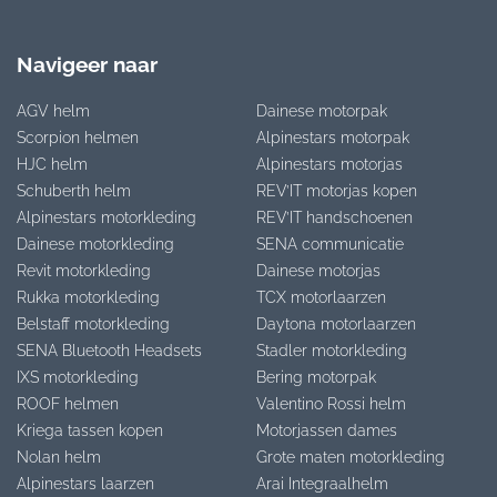
Navigeer naar
AGV helm
Dainese motorpak
Scorpion helmen
Alpinestars motorpak
HJC helm
Alpinestars motorjas
Schuberth helm
REV’IT motorjas kopen
Alpinestars motorkleding
REV’IT handschoenen
Dainese motorkleding
SENA communicatie
Revit motorkleding
Dainese motorjas
Rukka motorkleding
TCX motorlaarzen
Belstaff motorkleding
Daytona motorlaarzen
SENA Bluetooth Headsets
Stadler motorkleding
IXS motorkleding
Bering motorpak
ROOF helmen
Valentino Rossi helm
Kriega tassen kopen
Motorjassen dames
Nolan helm
Grote maten motorkleding
Alpinestars laarzen
Arai Integraalhelm