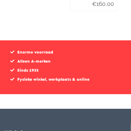
€
160,00
Enorme voorraad
Alleen A-merken
Sinds 1935
Fysieke winkel, werkplaats & online