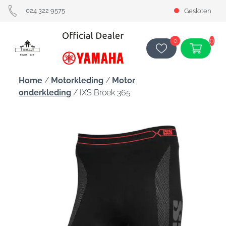
024 322 9575
Gesloten
0
0
Home
/
Motorkleding
/
Motor
onderkleding
/ IXS Broek 365