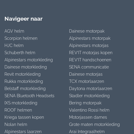
Navigeer naar
AGV helm
Dainese motorpak
Scorpion helmen
Alpinestars motorpak
HJC helm
Alpinestars motorjas
Schuberth helm
REV’IT motorjas kopen
Alpinestars motorkleding
REV’IT handschoenen
Dainese motorkleding
SENA communicatie
Revit motorkleding
Dainese motorjas
Rukka motorkleding
TCX motorlaarzen
Belstaff motorkleding
Daytona motorlaarzen
SENA Bluetooth Headsets
Stadler motorkleding
IXS motorkleding
Bering motorpak
ROOF helmen
Valentino Rossi helm
Kriega tassen kopen
Motorjassen dames
Nolan helm
Grote maten motorkleding
Alpinestars laarzen
Arai Integraalhelm