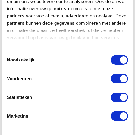
en om ons websiteverkeer te analyseren. Ook delen we
informatie over uw gebruik van onze site met onze
partners voor social media, adverteren en analyse. Deze
partners kunnen deze gegevens combineren met andere
informatie die u aan ze heeft verstrekt of die ze hebben
verzameld op basis van uw gebruik van hun services.
Gerelateerde
producten
Toestemmingsselectie
Noodzakelijk
-30%
Voorkeuren
Statistieken
Marketing
Segura Carter
Yamaha