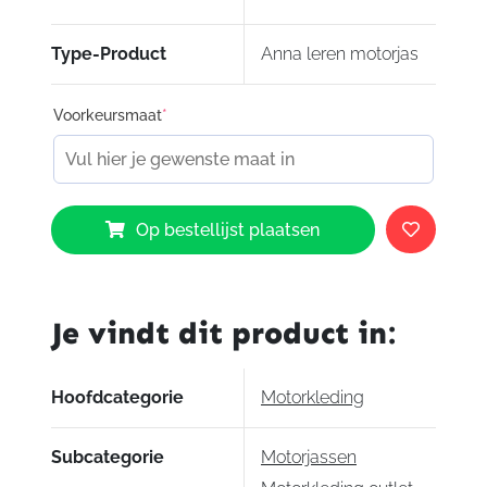
Type-Product
Anna leren motorjas
Voorkeursmaat
*
IXS
Op bestellijst plaatsen
Anna
LD
Jacket
Ladies
Je vindt dit product in:
Black
aantal
Hoofdcategorie
Motorkleding
Subcategorie
Motorjassen