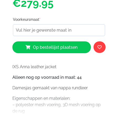
€279.95
Voorkeursmaat
*
IXS
Op bestellijst plaatsen
Anna
LD
Jacket
Ladies
IXS Anna leather jacket
Black
Alleen nog op voorraad in maat: 44
aantal
Damesjas gemaakt van nappa rundleer
Eigenschappen en materialen:
– polyester mesh voering, 3D mesh voering op
de rug
– uitneembaar thermo-vest