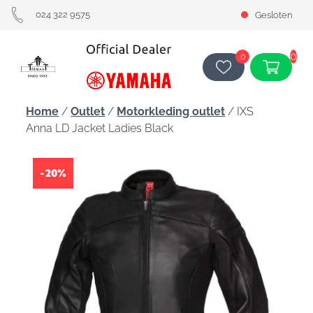
024 322 9575
Gesloten
0
0
Home
/
Outlet
/
Motorkleding outlet
/ IXS
Anna LD Jacket Ladies Black
-20%