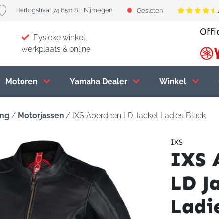
Hertogstraat 74 6511 SE Nijmegen
Gesloten
Fysieke winkel,
werkplaats & online
Motoren
Yamaha Dealer
Winkel
ing
/
Motorjassen
/ IXS Aberdeen LD Jacket Ladies Black
IXS
IXS 
LD J
Ladi