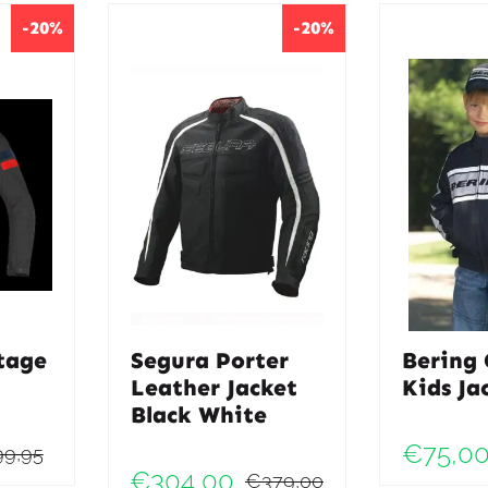
-20%
-20%
tage
Segura Porter
Bering
Leather Jacket
Kids Ja
Black White
€
75,0
99,95
Oorspronkelijke
Huidige
€
304,00
€
379,00