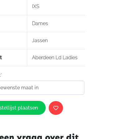
IXS
Dames
Jassen
t
Aberdeen Ld Ladies
t
*
tellijst plaatsen
een vraag over dit