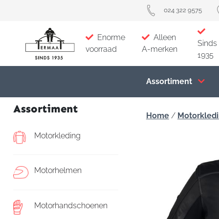
024 322 9575
Enorme
Alleen
Sinds
voorraad
A-merken
1935
Assortiment
Assortiment
Home
/
Motorkled
Motorkleding
Motorhelmen
Motorhandschoenen