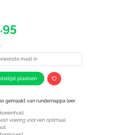
.95
t
*
tellijst plaatsen
as gemaakt van rundernappa leer
koeienhuid.
h voering voor een optimaal
at.
hermovest.