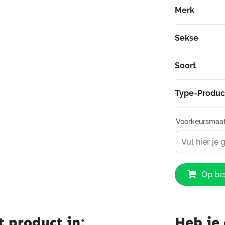
Merk
Sekse
Soort
Type-Produc
Voorkeursmaa
IXS
Op bes
Aberdeen
LD
Jacket
Ladies
t product in:
Heb je 
Black