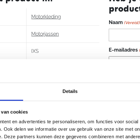
produc
aantal
Motorkleding
Naam
(Vereist)
Motorjassen
E-mailadres
IXS
Dames
Je vraag
(Vere
Details
 van cookies
ent en advertenties te personaliseren, om functies voor social
. Ook delen we informatie over uw gebruik van onze site met on
e. Deze partners kunnen deze gegevens combineren met andere i