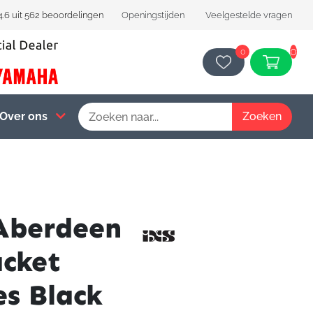
4.6 uit 562 beoordelingen
Openingstijden
Veelgestelde vragen
0
0
Over ons
Aberdeen
acket
es Black