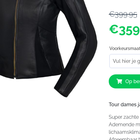
€399.95
€359
Voorkeursmaa
IXS
Op bes
Aberdeen
LD
Jacket
Ladies
Tour dames j
Black
Super zachte 
aantal
Ademende mes
lichaamsklima
Afneembaar t