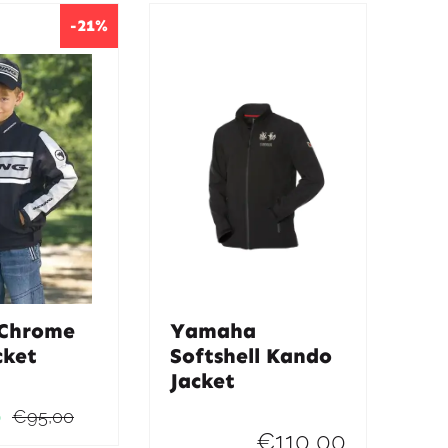
-21%
 Chrome
Yamaha
cket
Softshell Kando
Jacket
0
€
95,00
Oorspronkelijke
Huidige
€
110,00