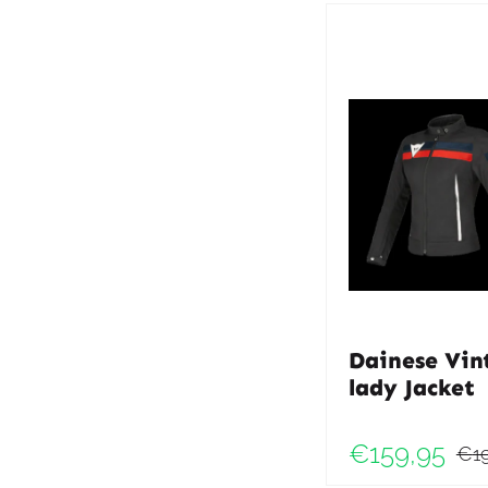
Dainese Vin
lady Jacket
€
159,95
€
1