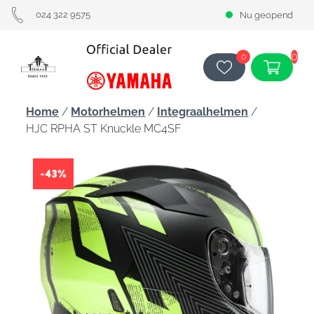
024 322 9575
Nu geopend
0
0
Home
/
Motorhelmen
/
Integraalhelmen
/
HJC RPHA ST Knuckle MC4SF
-43%