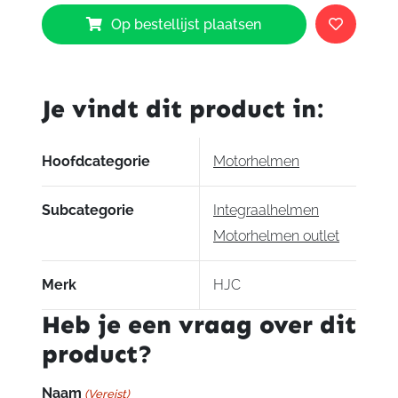
HJC
Op bestellijst plaatsen
RPHA
ST
Knuckle
MC4SF
Je vindt dit product in:
aantal
Hoofdcategorie
Motorhelmen
Subcategorie
Integraalhelmen
Motorhelmen outlet
Merk
HJC
Heb je een vraag over dit
product?
Naam
(Vereist)