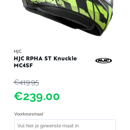
HJC
HJC RPHA ST Knuckle
MC4SF
€419.95
€239.00
Voorkeursmaat
*