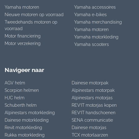
Yamaha motoren
Yamaha accessoires
Nieuwe motoren op voorraad
Yamaha e-bikes
Tweedehands motoren op
Yamaha merchandising
voorraad
Yamaha motoren
Motor financiering
Yamaha motorkleding
Motor verzekering
Yamaha scooters
Navigeer naar
AGV helm
Dainese motorpak
Scorpion helmen
Alpinestars motorpak
HJC helm
Alpinestars motorjas
Schuberth helm
REV’IT motorjas kopen
Alpinestars motorkleding
REV’IT handschoenen
Dainese motorkleding
SENA communicatie
Revit motorkleding
Dainese motorjas
Rukka motorkleding
TCX motorlaarzen