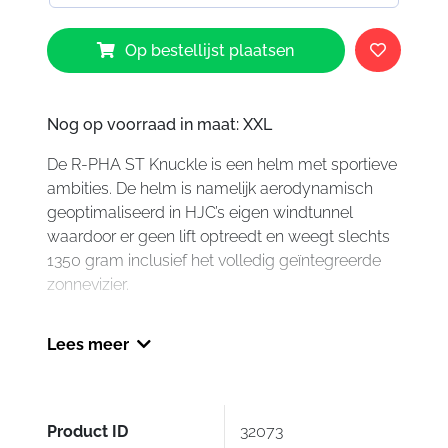
HJC
Op bestellijst plaatsen
RPHA
ST
Knuckle
MC4SF
Nog op voorraad in maat: XXL
aantal
De R-PHA ST Knuckle is een helm met sportieve
ambities. De helm is namelijk aerodynamisch
geoptimaliseerd in HJC’s eigen windtunnel
waardoor er geen lift optreedt en weegt slechts
1350 gram inclusief het volledig geïntegreerde
zonnevizier.
Eigenschappen:
Lees meer
Lichtgewicht FPR fi beglas composie
helmschaal, uitgevoerd in drie maten.
Gewicht slechts 1350 gram (Maat S + 50 gram).
Aerodynamisch geoptimaliseerd in HJC’s
Product ID
32073
windtunnel, geen lift en een perfecte